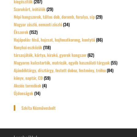
kiegészítők
(207)
Szarukürt, ivótülök
(29)
Népi hangszerek, táltos dob, doromb, furulya, síp
(29)
Magyar zászló, nemzeti zászló
(34)
Ékszerek
(152)
Hajápolás: fésű, hajcsat, hajfonatkorong, kontytű
(86)
Konyhai eszközök
(118)
társasjáték, kártya, kirakó, gyerek hangszer
(62)
Magyaros kulcstartók, matricák, egyéb használati tárgyak
(55)
Ajándéktárgy, dísztárgy, festett doboz, festmény, trófea
(84)
könyv, naptár, CD
(59)
Akciós termékek
(4)
Újdonságok
(14)
Szkíta Kézművesbolt