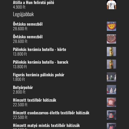
Atilla a Hun feliratú póló
4.900
Ft
Legújjabbak
Övtáska nemezből
28.600
Ft
Övtáska nemezből
28.600
Ft
Pálinkás kerámia butella - körte
13.800
Ft
Pálinkás kerámia butella - barack
13.800
Ft
Figurás kerámia pálinkás pohár
1.800
Ft
Betyárpohár
2.800
Ft
Hímzett textilbőr hátizsák
22.500
Ft
Hímzett csodaszarvas-életfa textilbőr hátizsák
22.500
Ft
Hímzett matyó mintás textilbőr hátizsák