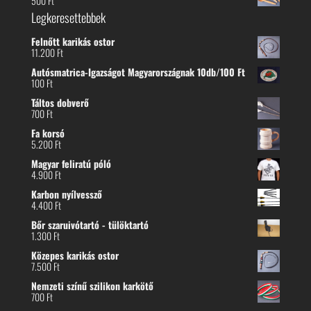
500
Ft
Legkeresettebbek
Felnőtt karikás ostor
11.200
Ft
Autósmatrica-Igazságot Magyarországnak 10db/100 Ft
100
Ft
Táltos dobverő
700
Ft
Fa korsó
5.200
Ft
Magyar feliratú póló
4.900
Ft
Karbon nyílvessző
4.400
Ft
Bőr szaruivótartó - tülöktartó
1.300
Ft
Közepes karikás ostor
7.500
Ft
Nemzeti színű szilikon karkötő
700
Ft