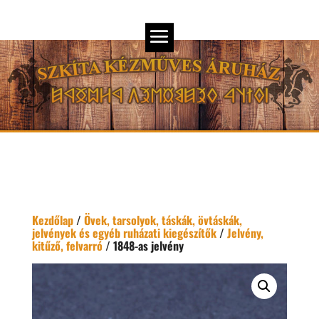
Kezdőlap
/
Övek, tarsolyok, táskák, övtáskák,
jelvények és egyéb ruházati kiegészítők
/
Jelvény,
kitűző, felvarró
/ 1848-as jelvény