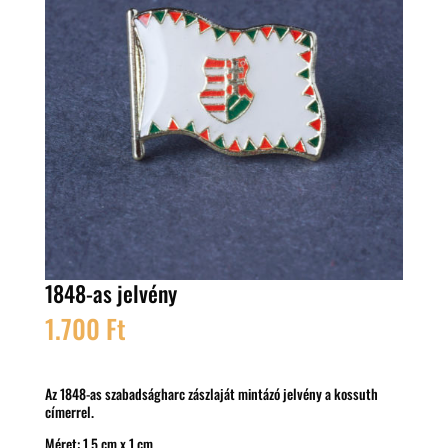
1848-as jelvény
1.700
Ft
Az 1848-as szabadságharc zászlaját mintázó jelvény a kossuth
címerrel.
Méret: 1,5 cm x 1 cm