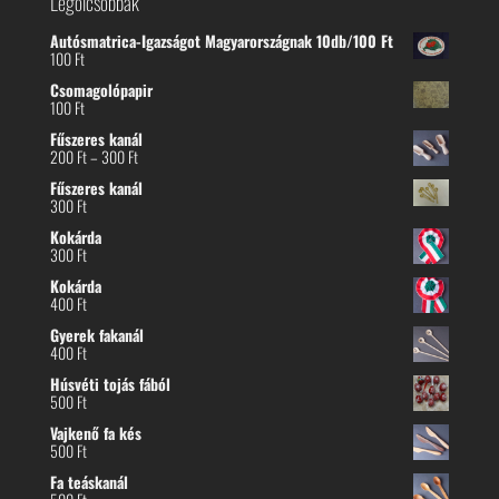
Legolcsóbbak
Autósmatrica-Igazságot Magyarországnak 10db/100 Ft
100
Ft
Csomagolópapir
100
Ft
Fűszeres kanál
Ártartomány:
200
Ft
–
300
Ft
200 Ft
Fűszeres kanál
-
300
Ft
300 Ft
Kokárda
300
Ft
Kokárda
400
Ft
Gyerek fakanál
400
Ft
Húsvéti tojás fából
500
Ft
Vajkenő fa kés
500
Ft
Fa teáskanál