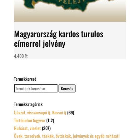
Magyarország kardos turulos
címerrel jelvény
4.400
Ft
Termékkereső
Keresés
Keresés
a
következőre:
Termékkategóriák
Íjászat, visszacsapó íj, Kassai íj
(69)
Történelmi fegyver
(112)
Ruházat, viselet
(207)
Övek, tarsolyok, táskák, övtáskák, jelvények és egyéb ruházati