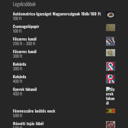
Legolcsóbbak
Autósmatrica-Igazságot Magyarországnak 10db/100 Ft
100
Ft
Csomagolópapir
100
Ft
Fűszeres kanál
Ártartomány:
200
Ft
–
300
Ft
200 Ft
Fűszeres kanál
-
300
Ft
300 Ft
Kokárda
300
Ft
Kokárda
400
Ft
Gyerek fakanál
400
Ft
Fémvesszőre beütős nock
500
Ft
Húsvéti tojás fából
500
Ft