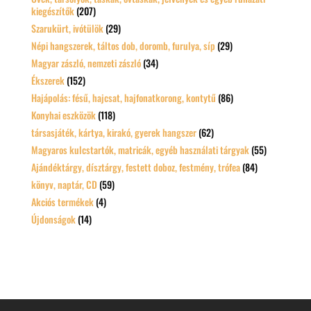
kiegészítők
(207)
Szarukürt, ivótülök
(29)
Népi hangszerek, táltos dob, doromb, furulya, síp
(29)
Magyar zászló, nemzeti zászló
(34)
Ékszerek
(152)
Hajápolás: fésű, hajcsat, hajfonatkorong, kontytű
(86)
Konyhai eszközök
(118)
társasjáték, kártya, kirakó, gyerek hangszer
(62)
Magyaros kulcstartók, matricák, egyéb használati tárgyak
(55)
Ajándéktárgy, dísztárgy, festett doboz, festmény, trófea
(84)
könyv, naptár, CD
(59)
Akciós termékek
(4)
Újdonságok
(14)