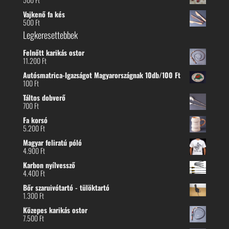
Vajkenő fa kés
500
Ft
Legkeresettebbek
Felnőtt karikás ostor
11.200
Ft
Autósmatrica-Igazságot Magyarországnak 10db/100 Ft
100
Ft
Táltos dobverő
700
Ft
Fa korsó
5.200
Ft
Magyar feliratú póló
4.900
Ft
Karbon nyílvessző
4.400
Ft
Bőr szaruivótartó - tülöktartó
1.300
Ft
Közepes karikás ostor
7.500
Ft