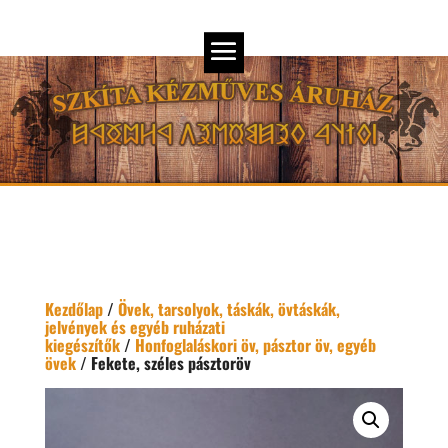
Kezdőlap
/
Övek, tarsolyok, táskák, övtáskák,
jelvények és egyéb ruházati
kiegészítők
/
Honfoglaláskori öv, pásztor öv, egyéb
övek
/ Fekete, széles pásztoröv