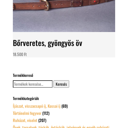
Bőrveretes, gyöngyös öv
18.500
Ft
Termékkereső
Keresés
Keresés
a
következőre:
Termékkategóriák
Íjászat, visszacsapó íj, Kassai íj
(69)
Történelmi fegyver
(112)
Ruházat, viselet
(207)
Övek, tarsolyok, táskák, övtáskák, jelvények és egyéb ruházati