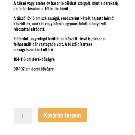
A tüsző
vagy széles öv hasonló célokat szolgált, mint a derékszíj,
de felépítésében attól különbözött.
A tüsző 12-15 cm szélességű, rendszerint kétrét hajtott bőrből
készült öv, ami két vagy három, egymás felett elhelyezett
rézcsattal záródott.
Előfordult egyrétegű kivitelben készült tüsző is, ekkor a
felhasznált bőr vastagabb volt. A tüsző díszítése
országrészenként eltérő.
104-116 cm derékbőségre
90-102 cm derékbőségre
Fekete,
Kosárba teszem
széles
pásztoröv
mennyiség