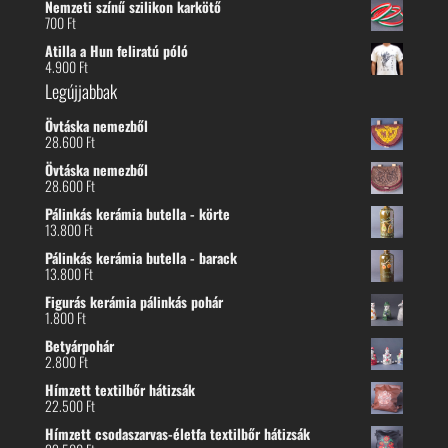
Nemzeti színű szilikon karkötő
700
Ft
Atilla a Hun feliratú póló
4.900
Ft
Legújjabbak
Övtáska nemezből
28.600
Ft
Övtáska nemezből
28.600
Ft
Pálinkás kerámia butella - körte
13.800
Ft
Pálinkás kerámia butella - barack
13.800
Ft
Figurás kerámia pálinkás pohár
1.800
Ft
Betyárpohár
2.800
Ft
Hímzett textilbőr hátizsák
22.500
Ft
Hímzett csodaszarvas-életfa textilbőr hátizsák