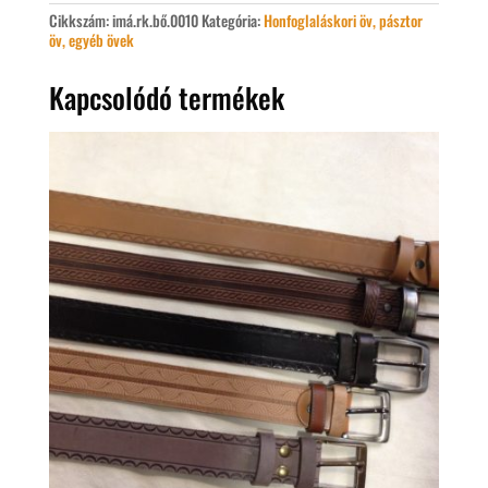
Cikkszám:
imá.rk.bő.0010
Kategória:
Honfoglaláskori öv, pásztor
öv, egyéb övek
Kapcsolódó termékek