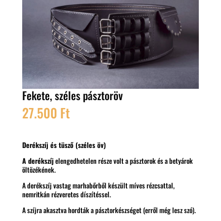
Fekete, széles pásztoröv
27.500
Ft
Derékszíj és tüsző (széles öv)
A derékszíj
elengedhetelen része volt a pásztorok és a betyárok
öltözékének.
A derékszíj vastag marhabőrből készült míves rézcsattal,
nemritkán rézveretes díszítéssel.
A szíjra akasztva hordták a pásztorkészséget (erről még lesz szó).