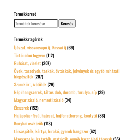
Termékkereső
Keresés
Keresés
a
következőre:
Termékkategóriák
Íjászat, visszacsapó íj, Kassai íj
(69)
Történelmi fegyver
(112)
Ruházat, viselet
(207)
Övek, tarsolyok, táskák, övtáskák, jelvények és egyéb ruházati
kiegészítők
(207)
Szarukürt, ivótülök
(29)
Népi hangszerek, táltos dob, doromb, furulya, síp
(29)
Magyar zászló, nemzeti zászló
(34)
Ékszerek
(152)
Hajápolás: fésű, hajcsat, hajfonatkorong, kontytű
(86)
Konyhai eszközök
(118)
társasjáték, kártya, kirakó, gyerek hangszer
(62)
Magyaros kulcstartók, matricák, egyéb használati tárgyak
(55)