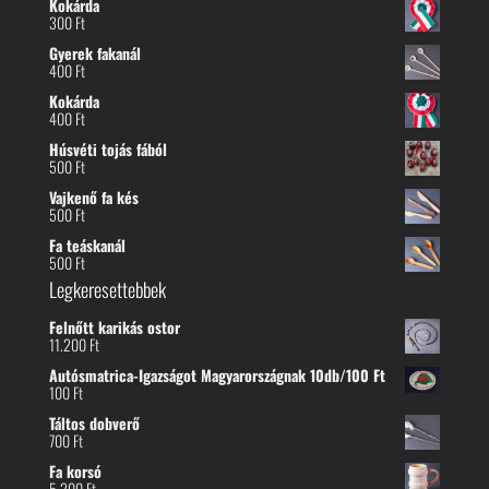
Kokárda
300
Ft
Gyerek fakanál
400
Ft
Kokárda
400
Ft
Húsvéti tojás fából
500
Ft
Vajkenő fa kés
500
Ft
Fa teáskanál
500
Ft
Legkeresettebbek
Felnőtt karikás ostor
11.200
Ft
Autósmatrica-Igazságot Magyarországnak 10db/100 Ft
100
Ft
Táltos dobverő
700
Ft
Fa korsó
5.200
Ft