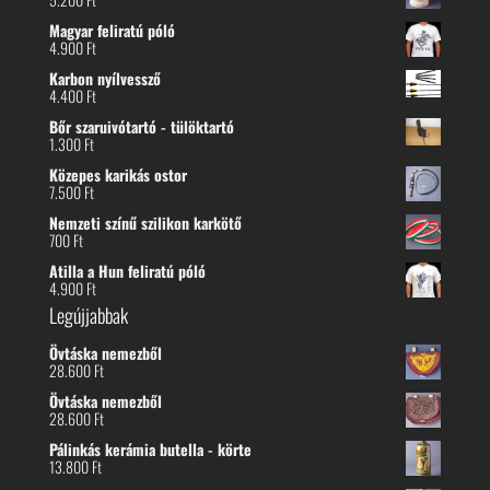
Magyar feliratú póló
4.900
Ft
Karbon nyílvessző
4.400
Ft
Bőr szaruivótartó - tülöktartó
1.300
Ft
Közepes karikás ostor
7.500
Ft
Nemzeti színű szilikon karkötő
700
Ft
Atilla a Hun feliratú póló
4.900
Ft
Legújjabbak
Övtáska nemezből
28.600
Ft
Övtáska nemezből
28.600
Ft
Pálinkás kerámia butella - körte
13.800
Ft