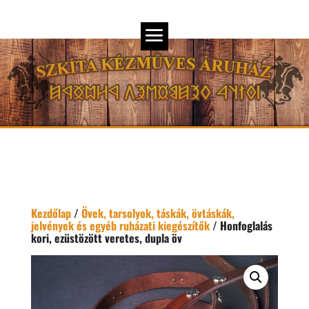
Kezdőlap
/
Övek, tarsolyok, táskák, övtáskák,
jelvények és egyéb ruházati kiegészítők
/ Honfoglalás
kori, ezüstözött veretes, dupla öv