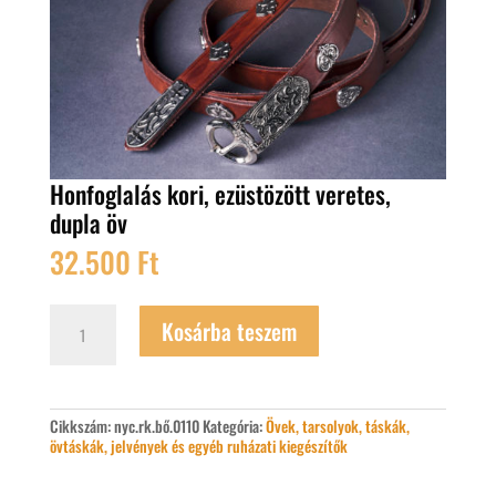
Honfoglalás kori, ezüstözött veretes,
dupla öv
32.500
Ft
Honfoglalás
Kosárba teszem
kori,
ezüstözött
veretes,
dupla
öv
Cikkszám:
nyc.rk.bő.0110
Kategória:
Övek, tarsolyok, táskák,
mennyiség
övtáskák, jelvények és egyéb ruházati kiegészítők