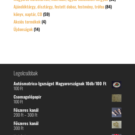
Ajándéktárgy, dísztárgy, festett doboz, festmény, trófea
(84)
könyv, naptár, CD
(59)
Akciós termékek
(4)
Újdonságok
(14)
Legolcsóbbak
Autósmatrica-Igazságot Magyarországnak 10db/100 Ft
100
Ft
Csomagolópapir
100
Ft
Fűszeres kanál
Ártartomány:
200
Ft
–
300
Ft
200 Ft
Fűszeres kanál
-
300
Ft
300 Ft