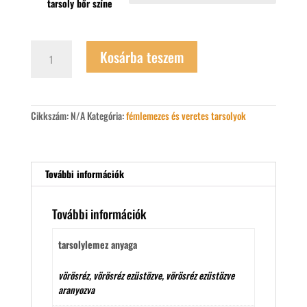
tarsoly bőr színe
Rakamazi
Kosárba teszem
turulos
tarsoly
mennyiség
Cikkszám:
N/A
Kategória:
fémlemezes és veretes tarsolyok
További információk
További információk
tarsolylemez anyaga
vörösréz, vörösréz ezüstözve, vörösréz ezüstözve
aranyozva