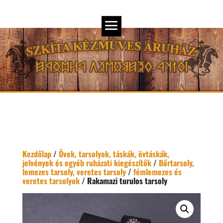
Kezdőlap
/
Övek, tarsolyok, táskák, övtáskák,
jelvények és egyéb ruházati kiegészítők
/
Bőrtarsoly,
lemezes tarsoly, veretes tarsoly
/
fémlemezes és
veretes tarsolyok
/ Rakamazi turulos tarsoly