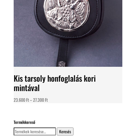
Kis tarsoly honfoglalás kori
mintával
Ártartomány:
23.600
Ft
–
27.300
Ft
23.600 Ft
-
27.300 Ft
Termékkereső
Keresés
Keresés
a