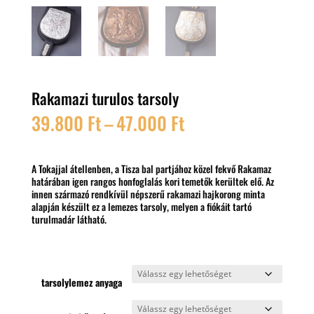
Rakamazi turulos tarsoly
Ártartomány:
39.800
Ft
–
47.000
Ft
39.800 Ft
-
47.000 Ft
A Tokajjal átellenben, a Tisza bal partjához közel fekvő Rakamaz
határában igen rangos honfoglalás kori temetők kerültek elő. Az
innen származó rendkívül népszerű rakamazi hajkorong minta
alapján készült ez a lemezes tarsoly, melyen a fiókáit tartó
turulmadár látható.
tarsolylemez anyaga