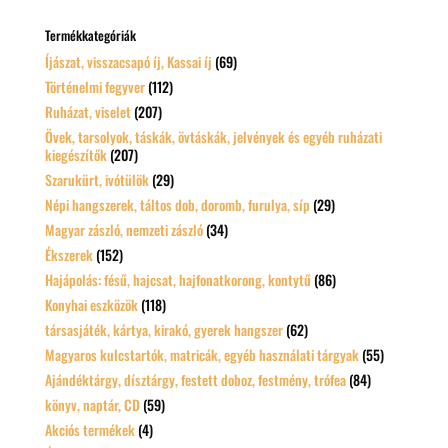
következőre:
Termékkategóriák
Íjászat, visszacsapó íj, Kassai íj
(69)
Történelmi fegyver
(112)
Ruházat, viselet
(207)
Övek, tarsolyok, táskák, övtáskák, jelvények és egyéb ruházati
kiegészítők
(207)
Szarukürt, ivótülök
(29)
Népi hangszerek, táltos dob, doromb, furulya, síp
(29)
Magyar zászló, nemzeti zászló
(34)
Ékszerek
(152)
Hajápolás: fésű, hajcsat, hajfonatkorong, kontytű
(86)
Konyhai eszközök
(118)
társasjáték, kártya, kirakó, gyerek hangszer
(62)
Magyaros kulcstartók, matricák, egyéb használati tárgyak
(55)
Ajándéktárgy, dísztárgy, festett doboz, festmény, trófea
(84)
könyv, naptár, CD
(59)
Akciós termékek
(4)