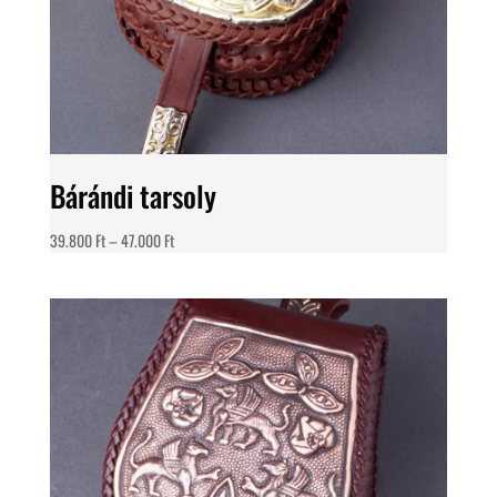
Bárándi tarsoly
Ártartomány:
39.800
Ft
–
47.000
Ft
39.800 Ft
-
47.000 Ft