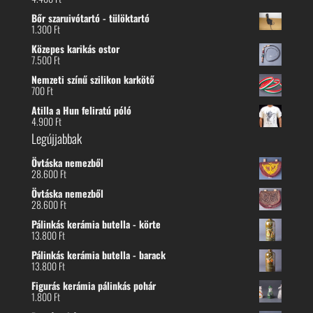
Bőr szaruivótartó - tülöktartó
1.300
Ft
Közepes karikás ostor
7.500
Ft
Nemzeti színű szilikon karkötő
700
Ft
Atilla a Hun feliratú póló
4.900
Ft
Legújjabbak
Övtáska nemezből
28.600
Ft
Övtáska nemezből
28.600
Ft
Pálinkás kerámia butella - körte
13.800
Ft
Pálinkás kerámia butella - barack
13.800
Ft
Figurás kerámia pálinkás pohár
1.800
Ft