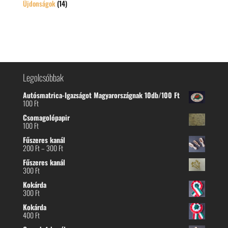
Újdonságok
(14)
Legolcsóbbak
Autósmatrica-Igazságot Magyarországnak 10db/100 Ft
100
Ft
Csomagolópapir
100
Ft
Fűszeres kanál
Ártartomány:
200
Ft
–
300
Ft
200 Ft
Fűszeres kanál
-
300
Ft
300 Ft
Kokárda
300
Ft
Kokárda
400
Ft