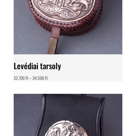
Levédiai tarsoly
Ártartomány:
32.700
Ft
–
34.500
Ft
32.700 Ft
-
34.500 Ft