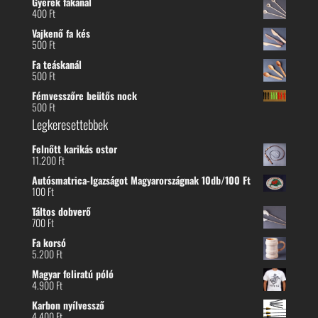
Gyerek fakanál
400
Ft
Vajkenő fa kés
500
Ft
Fa teáskanál
500
Ft
Fémvesszőre beütős nock
500
Ft
Legkeresettebbek
Felnőtt karikás ostor
11.200
Ft
Autósmatrica-Igazságot Magyarországnak 10db/100 Ft
100
Ft
Táltos dobverő
700
Ft
Fa korsó
5.200
Ft
Magyar feliratú póló
4.900
Ft
Karbon nyílvessző
4.400
Ft