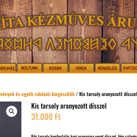
elvények és egyéb ruházati kiegészítők
/ Kis tarsoly aranyozott díssze
Kis tarsoly aranyozott dísszel
31.000
Ft
Bőr tarsoly honfoglalás kori aranyozva veret dísszel, fém szíjvég