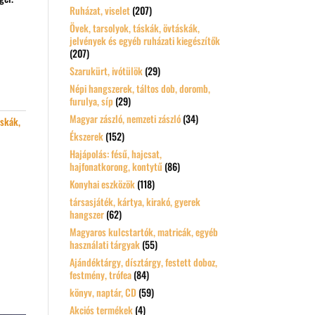
Ruházat, viselet
(207)
Övek, tarsolyok, táskák, övtáskák,
jelvények és egyéb ruházati kiegészítők
(207)
Szarukürt, ivótülök
(29)
Népi hangszerek, táltos dob, doromb,
furulya, síp
(29)
Magyar zászló, nemzeti zászló
(34)
áskák,
Ékszerek
(152)
Hajápolás: fésű, hajcsat,
hajfonatkorong, kontytű
(86)
Konyhai eszközök
(118)
társasjáték, kártya, kirakó, gyerek
hangszer
(62)
Magyaros kulcstartók, matricák, egyéb
használati tárgyak
(55)
Ajándéktárgy, dísztárgy, festett doboz,
festmény, trófea
(84)
könyv, naptár, CD
(59)
Akciós termékek
(4)