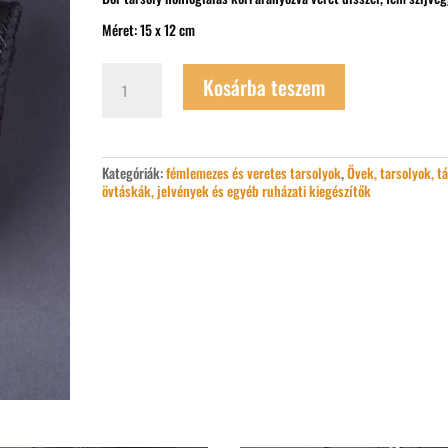
Méret: 15 x 12 cm
Kis
Kosárba teszem
tarsoly
aranyozott
dísszel
mennyiség
Kategóriák:
fémlemezes és veretes tarsolyok
,
Övek, tarsolyok, t
övtáskák, jelvények és egyéb ruházati kiegészítők