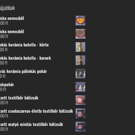
újjabbak
áska nemezből
600
Ft
áska nemezből
600
Ft
nkás kerámia butella - körte
800
Ft
nkás kerámia butella - barack
800
Ft
urás kerámia pálinkás pohár
00
Ft
yárpohár
00
Ft
ett textilbőr hátizsák
500
Ft
ett csodaszarvas-életfa textilbőr hátizsák
500
Ft
zett matyó mintás textilbőr hátizsák
500
Ft