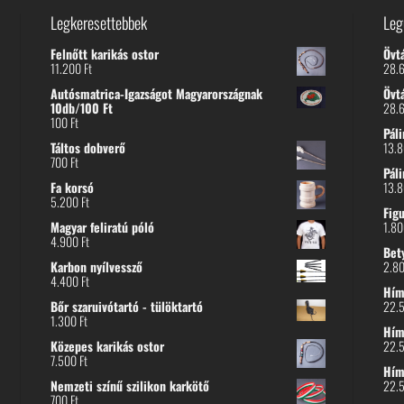
Legkeresettebbek
Leg
Felnőtt karikás ostor
Övt
11.200
Ft
28.
Autósmatrica-Igazságot Magyarországnak
Övt
10db/100 Ft
28.
100
Ft
Páli
Táltos dobverő
13.
700
Ft
Páli
Fa korsó
13.
5.200
Ft
Fig
Magyar feliratú póló
1.8
4.900
Ft
Bet
Karbon nyílvessző
2.8
4.400
Ft
Hímz
Bőr szaruivótartó - tülöktartó
22.
1.300
Ft
Hímz
Közepes karikás ostor
22.
7.500
Ft
Hím
Nemzeti színű szilikon karkötő
22.
700
Ft