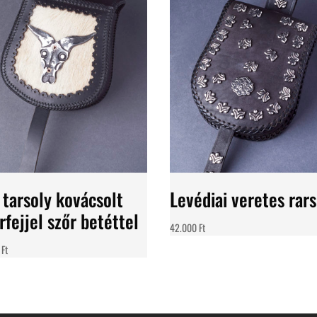
 tarsoly kovácsolt
Levédiai veretes rars
rfejjel szőr betéttel
42.000
Ft
0
Ft