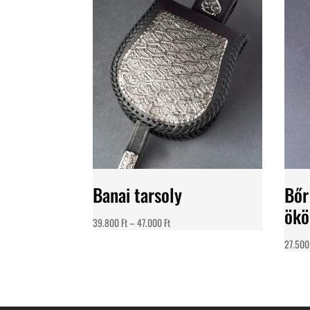
Banai tarsoly
Bőr
ökö
Ártartomány:
39.800
Ft
–
47.000
Ft
39.800 Ft
27.50
-
47.000 Ft