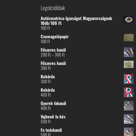
Legolcsóbbak
Autósmatrica-Igazságot Magyarországnak
10db/100 Ft
100
Ft
Csomagolópapir
100
Ft
Fűszeres kanál
Ártartomány:
200
Ft
–
300
Ft
200 Ft
Fűszeres kanál
-
300
Ft
300 Ft
Kokárda
300
Ft
Kokárda
400
Ft
Gyerek fakanál
400
Ft
Vajkenő fa kés
500
Ft
Fa teáskanál
500
Ft