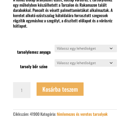
egy műhelyben készülhetett a Tarcalon és Rakamazon talált
darabokkal. Poncolt és vésett palmettamintákat alkalmaztak. A
keretet alkotó ezüstszalag hátoldalára forrasztott szegecsek
rögzítik egymáshoz a szegélyt, a díszített előlapot és a vörösréz
hátlapot.
tarsolylemez anyaga
tarsoly bőr színe
Karosi
Kosárba teszem
tarsoly
mennyiség
Cikkszám:
41900
Kategória:
fémlemezes és veretes tarsolyok