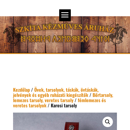
Kezdőlap
/
Övek, tarsolyok, táskák, övtáskák,
jelvények és egyéb ruházati kiegészítők
/
Bőrtarsoly,
lemezes tarsoly, veretes tarsoly
/
fémlemezes és
veretes tarsolyok
/ Karosi tarsoly