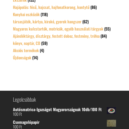
Hajápolás: fésű, hajcsat, hajfonatkorong, kontytű
(86)
Konyhai eszközök
(118)
társasjáték, kártya, kirakó, gyerek hangszer
(62)
Magyaros kulcstartók, matricák, egyéb használati tárgyak
(55)
Ajándéktárgy, dísztárgy, festett doboz, festmény, trófea
(84)
könyv, naptár, CD
(59)
Akciós termékek
(4)
Újdonságok
(14)
Legolcsóbbak
Autósmatrica-Igazságot Magyarországnak 10db/100 Ft
100
Ft
Csomagolópapir
100
Ft