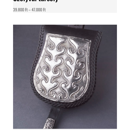
Ártartomány:
39.800
Ft
–
47.000
Ft
39.800 Ft
-
47.000 Ft