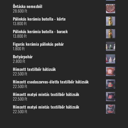
Övtáska nemezből
28.600
Ft
Pálinkás kerámia butella - körte
13.800
Ft
Pálinkás kerámia butella - barack
13.800
Ft
Figurás kerámia pálinkás pohár
1.800
Ft
Betyárpohár
2.800
Ft
Hímzett textilbőr hátizsák
22.500
Ft
Hímzett csodaszarvas-életfa textilbőr hátizsák
22.500
Ft
Hímzett matyó mintás textilbőr hátizsák
22.500
Ft
Hímzett matyó mintás textilbőr hátizsák
22.500
Ft