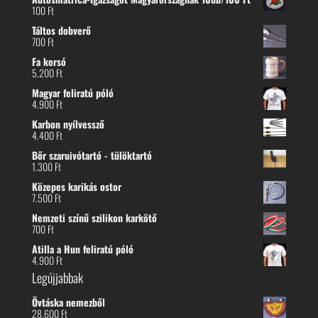
100
Ft
Táltos dobverő
700
Ft
Fa korsó
5.200
Ft
Magyar feliratú póló
4.900
Ft
Karbon nyílvessző
4.400
Ft
Bőr szaruivótartó - tülöktartó
1.300
Ft
Közepes karikás ostor
7.500
Ft
Nemzeti színű szilikon karkötő
700
Ft
Atilla a Hun feliratú póló
4.900
Ft
Legújjabbak
Övtáska nemezből
28.600
Ft