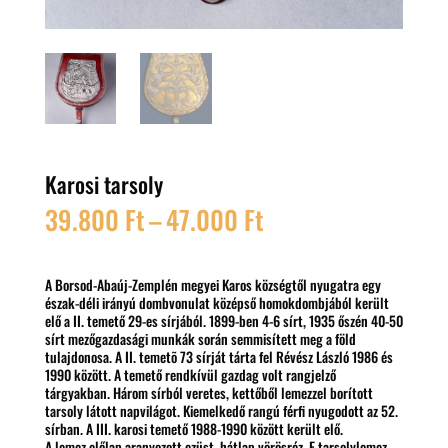
Karosi tarsoly
Ártartomány:
39.800
Ft
–
47.000
Ft
39.800 Ft
-
47.000 Ft
A Borsod-Abaúj-Zemplén megyei Karos községtől nyugatra egy
észak-déli irányú dombvonulat középső homokdombjából került
elő a II. temető 29-es sírjából. 1899-ben 4-6 sírt, 1935 őszén 40-50
sírt mezőgazdasági munkák során semmisített meg a föld
tulajdonosa. A II. temetõ 73 sírját tárta fel Révész László 1986 és
1990 között. A temető rendkívül gazdag volt rangjelző
tárgyakban. Három sírból veretes, kettőből lemezzel borított
tarsoly látott napvilágot. Kiemelkedő rangú férfi nyugodott az 52.
sírban. A III. karosi temető 1988-1990 között került elő.
A lemez előlap aranyozott ezüst, hátlap vörösréz. E tarsolylemez