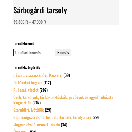
Sárbogárdi tarsoly
Ártartomány:
39.800
Ft
–
47.000
Ft
39.800 Ft
-
47.000 Ft
Termékkereső
Keresés
Keresés
a
következőre:
Termékkategóriák
Íjászat, visszacsapó íj, Kassai íj
(69)
Történelmi fegyver
(112)
Ruházat, viselet
(207)
Övek, tarsolyok, táskák, övtáskák, jelvények és egyéb ruházati
kiegészítők
(207)
Szarukürt, ivótülök
(29)
Népi hangszerek, táltos dob, doromb, furulya, síp
(29)
Magyar zászló, nemzeti zászló
(34)
Ékszerek
(152)