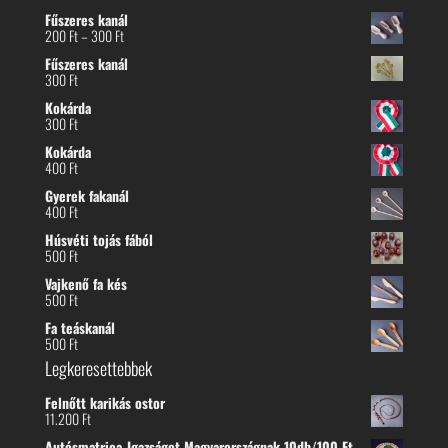
Fűszeres kanál
Ártartomány:
200
Ft
–
300
Ft
200 Ft
Fűszeres kanál
-
300
Ft
300 Ft
Kokárda
300
Ft
Kokárda
400
Ft
Gyerek fakanál
400
Ft
Húsvéti tojás fából
500
Ft
Vajkenő fa kés
500
Ft
Fa teáskanál
500
Ft
Legkeresettebbek
Felnőtt karikás ostor
11.200
Ft
Autósmatrica-Igazságot Magyarországnak 10db/100 Ft