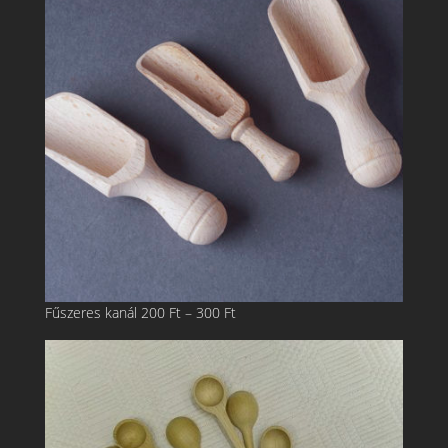
Ártartomány:
Fűszeres kanál
200
Ft
–
300
Ft
200 Ft
-
300 Ft