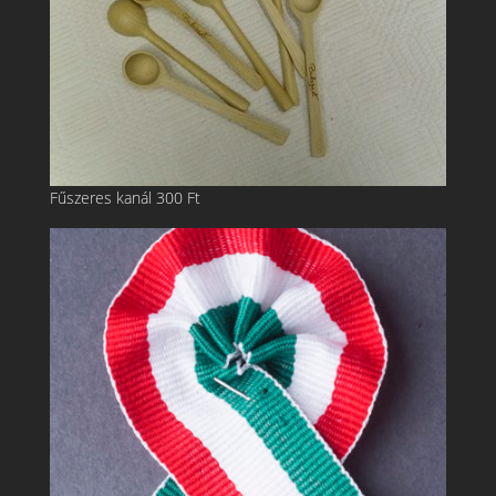
Fűszeres kanál
300
Ft