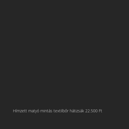
Hímzett matyó mintás textilbőr hátizsák
22.500
Ft