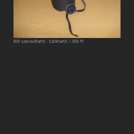
Bőr szaruivótartó - tülöktartó
1.300
Ft