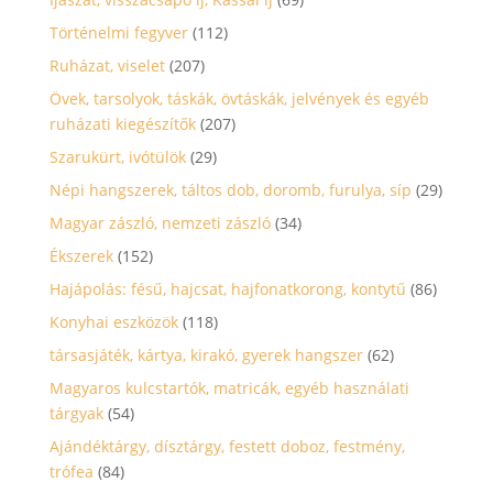
Történelmi fegyver
(112)
Ruházat, viselet
(207)
Övek, tarsolyok, táskák, övtáskák, jelvények és egyéb
ruházati kiegészítők
(207)
Szarukürt, ivótülök
(29)
Népi hangszerek, táltos dob, doromb, furulya, síp
(29)
Magyar zászló, nemzeti zászló
(34)
Ékszerek
(152)
Hajápolás: fésű, hajcsat, hajfonatkorong, kontytű
(86)
Konyhai eszközök
(118)
társasjáték, kártya, kirakó, gyerek hangszer
(62)
Magyaros kulcstartók, matricák, egyéb használati
tárgyak
(54)
Ajándéktárgy, dísztárgy, festett doboz, festmény,
trófea
(84)