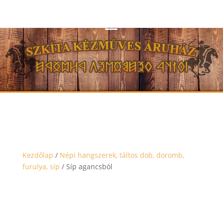
Kezdőlap
/
Népi hangszerek, táltos dob, doromb,
furulya, síp
/ Síp agancsból