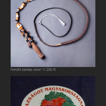
Felnőtt karikás ostor
11.200
Ft