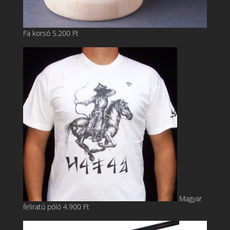
Fa korsó
5.200
Ft
Magyar
feliratú póló
4.900
Ft