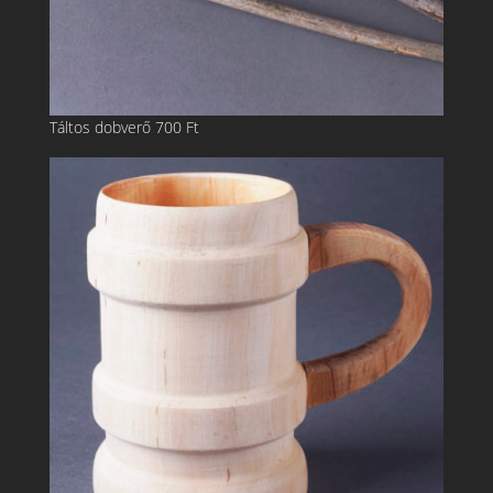
Táltos dobverő
700
Ft