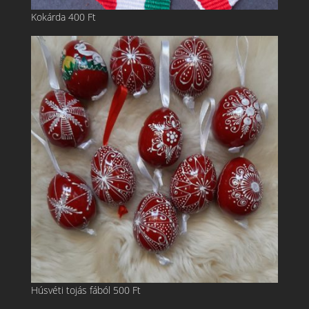
Kokárda
400
Ft
Húsvéti tojás fából
500
Ft