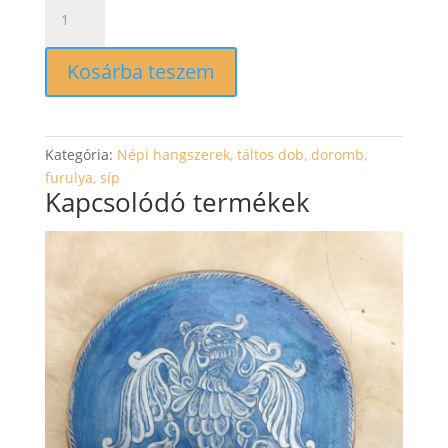
Síp
agancsból
mennyiség
Kosárba teszem
Kategória:
Népi hangszerek, táltos dob, doromb,
furulya, síp
Kapcsolódó termékek