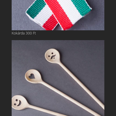
Kokárda
300
Ft