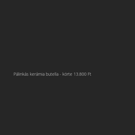
Pálinkás kerámia butella - körte
13.800
Ft