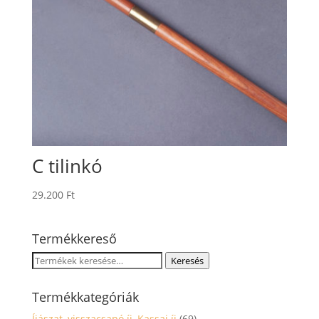
C tilinkó
29.200
Ft
Termékkereső
Keresés
Keresés
a
következőre:
Termékkategóriák
Íjászat, visszacsapó íj, Kassai íj
(69)