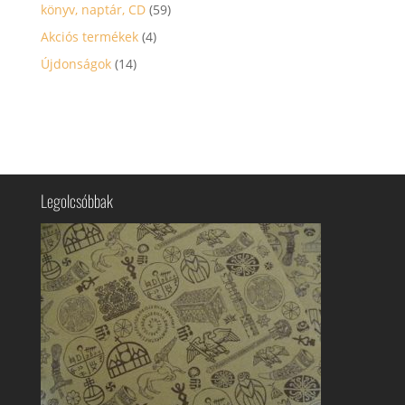
könyv, naptár, CD
(59)
Akciós termékek
(4)
Újdonságok
(14)
Legolcsóbbak