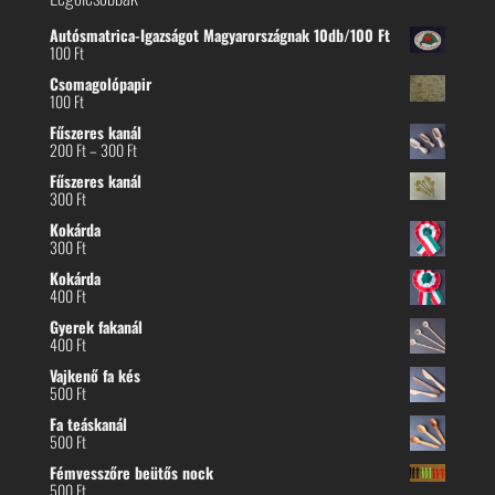
Autósmatrica-Igazságot Magyarországnak 10db/100 Ft
100
Ft
Csomagolópapir
100
Ft
Fűszeres kanál
Ártartomány:
200
Ft
–
300
Ft
200 Ft
Fűszeres kanál
-
300
Ft
300 Ft
Kokárda
300
Ft
Kokárda
400
Ft
Gyerek fakanál
400
Ft
Vajkenő fa kés
500
Ft
Fa teáskanál
500
Ft
Fémvesszőre beütős nock
500
Ft