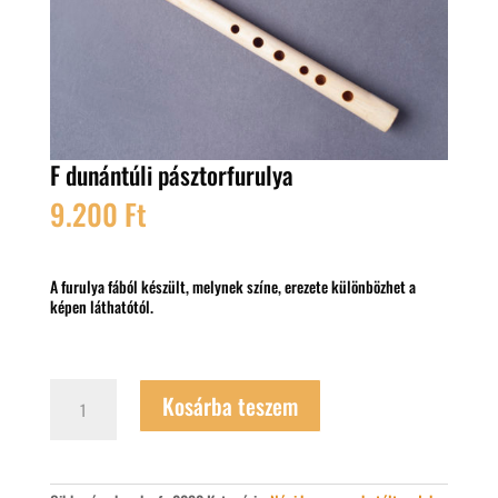
F dunántúli pásztorfurulya
9.200
Ft
A furulya fából készült, melynek színe, erezete különbözhet a
képen láthatótól.
F
Kosárba teszem
dunántúli
pásztorfurulya
mennyiség