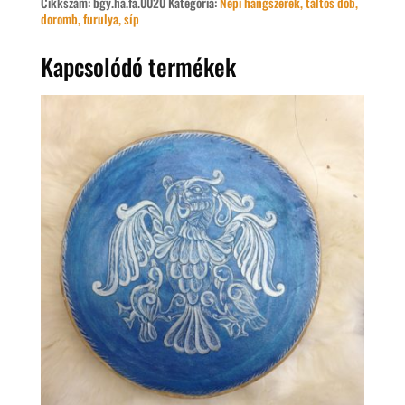
Cikkszám:
bgy.ha.fa.0020
Kategória:
Népi hangszerek, táltos dob,
doromb, furulya, síp
Kapcsolódó termékek