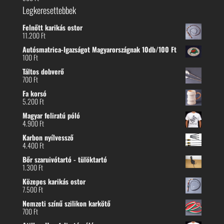
Legkeresettebbek
Felnőtt karikás ostor
11.200
Ft
Autósmatrica-Igazságot Magyarországnak 10db/100 Ft
100
Ft
Táltos dobverő
700
Ft
Fa korsó
5.200
Ft
Magyar feliratú póló
4.900
Ft
Karbon nyílvessző
4.400
Ft
Bőr szaruivótartó - tülöktartó
1.300
Ft
Közepes karikás ostor
7.500
Ft
Nemzeti színű szilikon karkötő
700
Ft