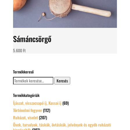
Sámáncsörgő
5.600
Ft
Termékkereső
Keresés
Keresés
a
következőre:
Termékkategóriák
Íjászat, visszacsapó íj, Kassai íj
(69)
Történelmi fegyver
(112)
Ruházat, viselet
(207)
Övek, tarsolyok, táskák, övtáskák, jelvények és egyéb ruházati
kiegészítők
(207)