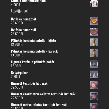
Atilla a Hun feliratú póló
4.900
Ft
Legújjabbak
Övtáska nemezből
28.600
Ft
Övtáska nemezből
28.600
Ft
Pálinkás kerámia butella - körte
13.800
Ft
Pálinkás kerámia butella - barack
13.800
Ft
Figurás kerámia pálinkás pohár
1.800
Ft
Betyárpohár
2.800
Ft
Hímzett textilbőr hátizsák
22.500
Ft
Hímzett csodaszarvas-életfa textilbőr hátizsák
22.500
Ft
Hímzett matyó mintás textilbőr hátizsák
22.500
Ft