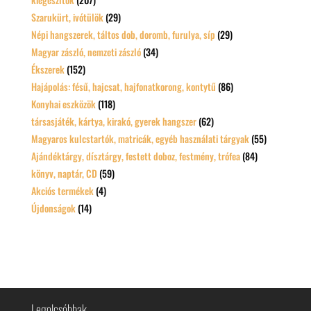
Szarukürt, ivótülök
(29)
Népi hangszerek, táltos dob, doromb, furulya, síp
(29)
Magyar zászló, nemzeti zászló
(34)
Ékszerek
(152)
Hajápolás: fésű, hajcsat, hajfonatkorong, kontytű
(86)
Konyhai eszközök
(118)
társasjáték, kártya, kirakó, gyerek hangszer
(62)
Magyaros kulcstartók, matricák, egyéb használati tárgyak
(55)
Ajándéktárgy, dísztárgy, festett doboz, festmény, trófea
(84)
könyv, naptár, CD
(59)
Akciós termékek
(4)
Újdonságok
(14)
Legolcsóbbak