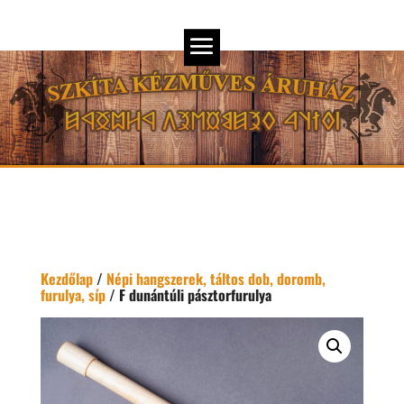
Kezdőlap
/
Népi hangszerek, táltos dob, doromb,
furulya, síp
/ F dunántúli pásztorfurulya