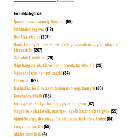
a
következőre:
Termékkategóriák
Íjászat, visszacsapó íj, Kassai íj
(69)
Történelmi fegyver
(112)
Ruházat, viselet
(207)
Övek, tarsolyok, táskák, övtáskák, jelvények és egyéb ruházati
kiegészítők
(207)
Szarukürt, ivótülök
(29)
Népi hangszerek, táltos dob, doromb, furulya, síp
(29)
Magyar zászló, nemzeti zászló
(34)
Ékszerek
(152)
Hajápolás: fésű, hajcsat, hajfonatkorong, kontytű
(86)
Konyhai eszközök
(118)
társasjáték, kártya, kirakó, gyerek hangszer
(62)
Magyaros kulcstartók, matricák, egyéb használati tárgyak
(55)
Ajándéktárgy, dísztárgy, festett doboz, festmény, trófea
(84)
könyv, naptár, CD
(59)
Akciós termékek
(4)