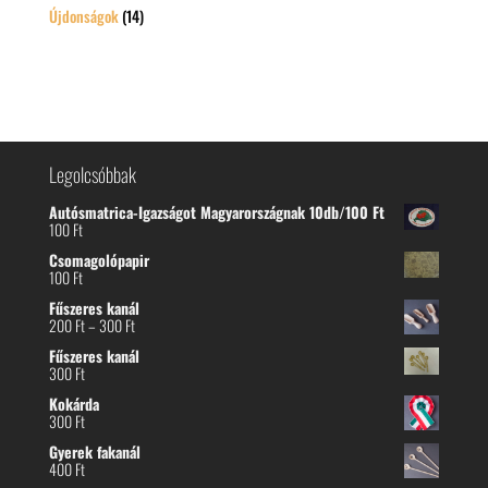
Újdonságok
(14)
Legolcsóbbak
Autósmatrica-Igazságot Magyarországnak 10db/100 Ft
100
Ft
Csomagolópapir
100
Ft
Fűszeres kanál
Ártartomány:
200
Ft
–
300
Ft
200 Ft
Fűszeres kanál
-
300
Ft
300 Ft
Kokárda
300
Ft
Gyerek fakanál
400
Ft