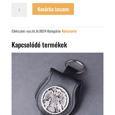
Rakamazi
Kosárba teszem
tarsolylemez
fém
kulcstartó
mennyiség
Cikkszám:
nyc.ht.fé.0024
Kategória:
Kulcstartó
Kapcsolódó termékek