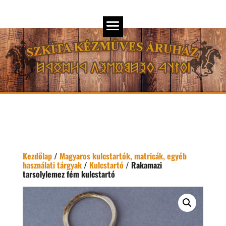
Kezdőlap
/
Magyaros kulcstartók, matricák, egyéb
használati tárgyak
/
Kulcstartó
/ Rakamazi
tarsolylemez fém kulcstartó