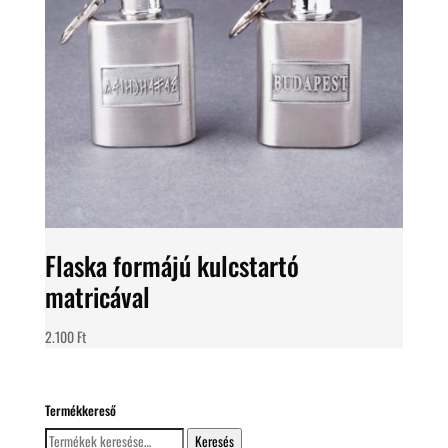
Flaska formájú kulcstartó
matricával
2.100
Ft
Termékkereső
Keresés
Keresés