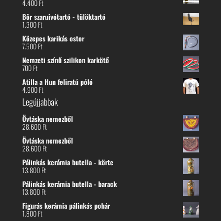
4.400
Ft
Bőr szaruivótartó - tülöktartó
1.300
Ft
Közepes karikás ostor
7.500
Ft
Nemzeti színű szilikon karkötő
700
Ft
Atilla a Hun feliratú póló
4.900
Ft
Legújjabbak
Övtáska nemezből
28.600
Ft
Övtáska nemezből
28.600
Ft
Pálinkás kerámia butella - körte
13.800
Ft
Pálinkás kerámia butella - barack
13.800
Ft
Figurás kerámia pálinkás pohár
1.800
Ft