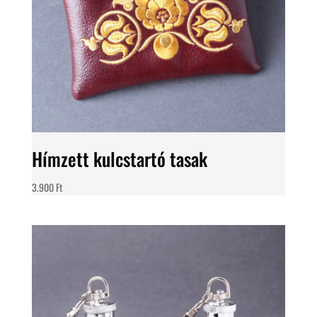
Hímzett kulcstartó tasak
3.900
Ft