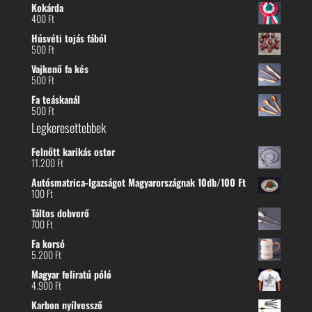
Kokárda
400
Ft
Húsvéti tojás fából
500
Ft
Vajkenő fa kés
500
Ft
Fa teáskanál
500
Ft
Legkeresettebbek
Felnőtt karikás ostor
11.200
Ft
Autósmatrica-Igazságot Magyarországnak 10db/100 Ft
100
Ft
Táltos dobverő
700
Ft
Fa korsó
5.200
Ft
Magyar feliratú póló
4.900
Ft
Karbon nyílvessző