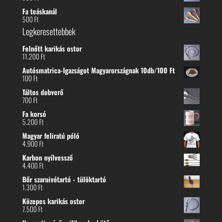
Fa teáskanál
500
Ft
Legkeresettebbek
Felnőtt karikás ostor
11.200
Ft
Autósmatrica-Igazságot Magyarországnak 10db/100 Ft
100
Ft
Táltos dobverő
700
Ft
Fa korsó
5.200
Ft
Magyar feliratú póló
4.900
Ft
Karbon nyílvessző
4.400
Ft
Bőr szaruivótartó - tülöktartó
1.300
Ft
Közepes karikás ostor
7.500
Ft