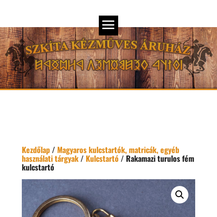
Kezdőlap
/
Magyaros kulcstartók, matricák, egyéb
használati tárgyak
/
Kulcstartó
/ Rakamazi turulos fém
kulcstartó