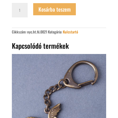
Rakamazi
Kosárba teszem
turulos
fém
kulcstartó
mennyiség
Cikkszám:
nyc.ht.fé.0021
Kategória:
Kulcstartó
Kapcsolódó termékek