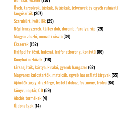
Övek, tarsolyok, táskák, övtáskák, jelvények és egyéb ruházati
kiegészítők
(207)
Szarukürt, ivótülök
(29)
Népi hangszerek, táltos dob, doromb, furulya, síp
(29)
Magyar zászló, nemzeti zászló
(34)
Ékszerek
(152)
Hajápolás: fésű, hajcsat, hajfonatkorong, kontytű
(86)
Konyhai eszközök
(118)
társasjáték, kártya, kirakó, gyerek hangszer
(62)
Magyaros kulcstartók, matricák, egyéb használati tárgyak
(55)
Ajándéktárgy, dísztárgy, festett doboz, festmény, trófea
(84)
könyv, naptár, CD
(59)
Akciós termékek
(4)
Újdonságok
(14)