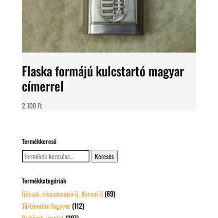
Flaska formájú kulcstartó magyar
címerrel
2.100
Ft
Termékkereső
Keresés
Keresés
a
következőre:
Termékkategóriák
Íjászat, visszacsapó íj, Kassai íj
(69)
Történelmi fegyver
(112)
Ruházat, viselet
(207)