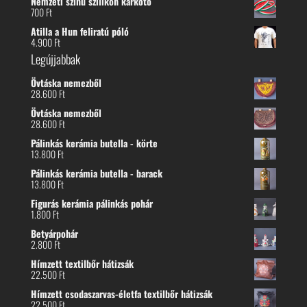
Nemzeti színű szilikon karkötő
700
Ft
Atilla a Hun feliratú póló
4.900
Ft
Legújjabbak
Övtáska nemezből
28.600
Ft
Övtáska nemezből
28.600
Ft
Pálinkás kerámia butella - körte
13.800
Ft
Pálinkás kerámia butella - barack
13.800
Ft
Figurás kerámia pálinkás pohár
1.800
Ft
Betyárpohár
2.800
Ft
Hímzett textilbőr hátizsák
22.500
Ft
Hímzett csodaszarvas-életfa textilbőr hátizsák
22.500
Ft