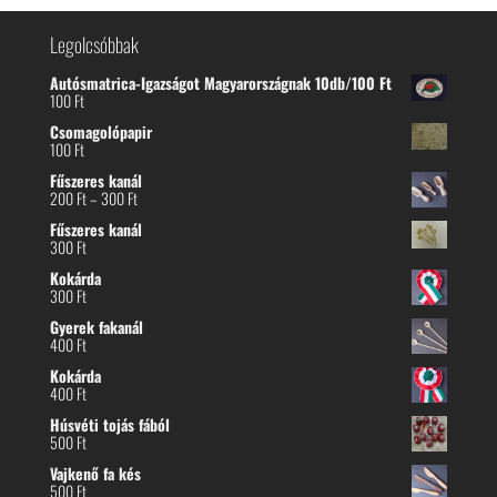
Legolcsóbbak
Autósmatrica-Igazságot Magyarországnak 10db/100 Ft
100
Ft
Csomagolópapir
100
Ft
Fűszeres kanál
Ártartomány:
200
Ft
–
300
Ft
200 Ft
Fűszeres kanál
-
300
Ft
300 Ft
Kokárda
300
Ft
Gyerek fakanál
400
Ft
Kokárda
400
Ft
Húsvéti tojás fából
500
Ft
Vajkenő fa kés
500
Ft