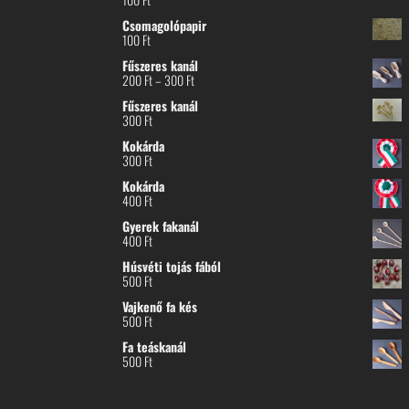
Csomagolópapir
100
Ft
Fűszeres kanál
Ártartomány:
200
Ft
–
300
Ft
200 Ft
Fűszeres kanál
-
300
Ft
300 Ft
Kokárda
300
Ft
Kokárda
400
Ft
Gyerek fakanál
400
Ft
Húsvéti tojás fából
500
Ft
Vajkenő fa kés
500
Ft
Fa teáskanál
500
Ft