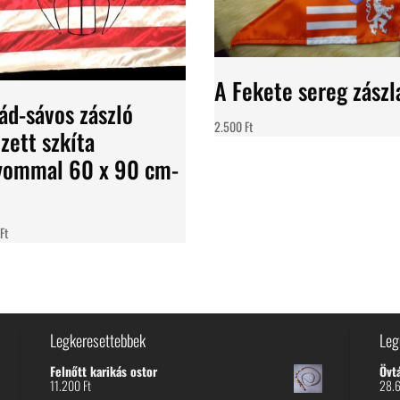
A Fekete sereg zászl
ád-sávos zászló
2.500
Ft
zett szkíta
yommal 60 x 90 cm-
0
Ft
Legkeresettebbek
Leg
Felnőtt karikás ostor
Övt
11.200
Ft
28.