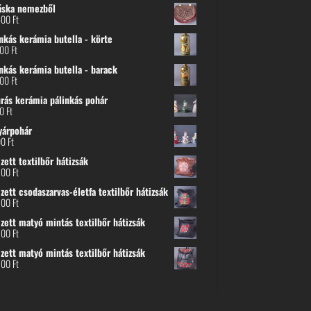
áska nemezből
600
Ft
nkás kerámia butella - körte
800
Ft
nkás kerámia butella - barack
800
Ft
urás kerámia pálinkás pohár
00
Ft
yárpohár
00
Ft
ett textilbőr hátizsák
500
Ft
ett csodaszarvas-életfa textilbőr hátizsák
500
Ft
zett matyó mintás textilbőr hátizsák
500
Ft
zett matyó mintás textilbőr hátizsák
500
Ft