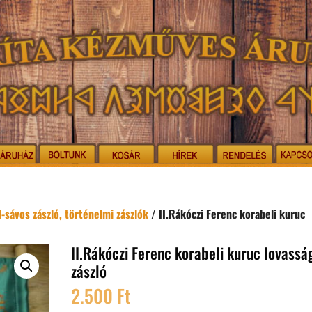
-sávos zászló, történelmi zászlók
/ II.Rákóczi Ferenc korabeli kuruc
II.Rákóczi Ferenc korabeli kuruc lovassá
zászló
2.500
Ft