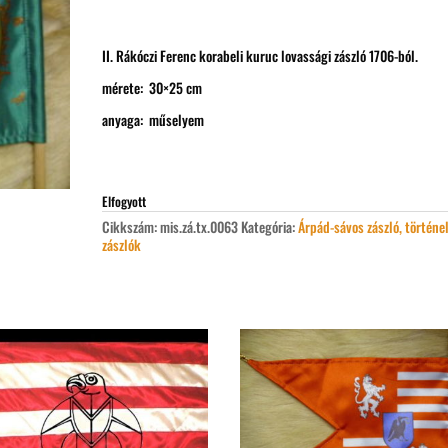
II. Rákóczi Ferenc korabeli kuruc lovassági zászló 1706-ból.
mérete: 30×25 cm
anyaga: műselyem
Elfogyott
Cikkszám:
mis.zá.tx.0063
Kategória:
Árpád-sávos zászló, történe
zászlók