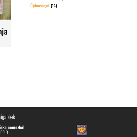
Újdonságok
(14)
aja
újjabbak
áska nemezből
600
Ft