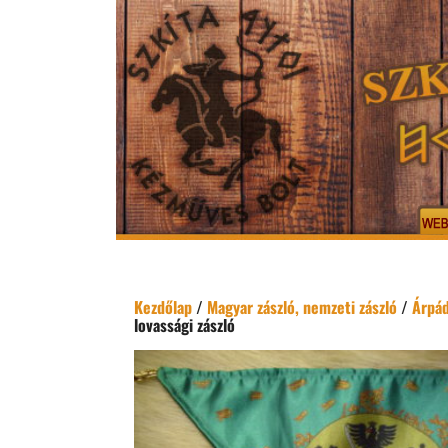
Kezdőlap
/
Magyar zászló, nemzeti zászló
/
Árpád
lovassági zászló