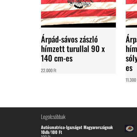
Árpád-sávos zászló
Árp
hímzett turullal 90 x
hím
140 cm-es
sól
es
22.000
Ft
11.30
Legolcsóbbak
Autósmatrica-Igazságot Magyarországnak
10db/100 Ft
100
Ft