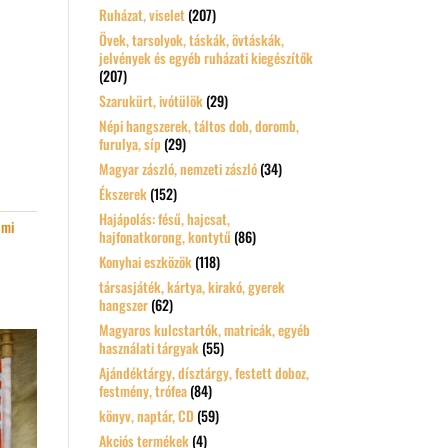
Ruházat, viselet
(207)
Övek, tarsolyok, táskák, övtáskák,
jelvények és egyéb ruházati kiegészítők
(207)
Szarukürt, ivótülök
(29)
Népi hangszerek, táltos dob, doromb,
furulya, síp
(29)
Magyar zászló, nemzeti zászló
(34)
Ékszerek
(152)
Hajápolás: fésű, hajcsat,
lmi
hajfonatkorong, kontytű
(86)
Konyhai eszközök
(118)
társasjáték, kártya, kirakó, gyerek
hangszer
(62)
Magyaros kulcstartók, matricák, egyéb
használati tárgyak
(55)
Ajándéktárgy, dísztárgy, festett doboz,
festmény, trófea
(84)
könyv, naptár, CD
(59)
Akciós termékek
(4)