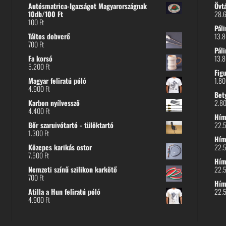
Autósmatrica-Igazságot Magyarországnak
Övt
10db/100 Ft
28.
100
Ft
Páli
Táltos dobverő
13.
700
Ft
Páli
Fa korsó
13.
5.200
Ft
Fig
Magyar feliratú póló
1.8
4.900
Ft
Bet
Karbon nyílvessző
2.8
4.400
Ft
Hímz
Bőr szaruivótartó - tülöktartó
22.
1.300
Ft
Hímz
Közepes karikás ostor
22.
7.500
Ft
Hím
Nemzeti színű szilikon karkötő
22.
700
Ft
Hím
Atilla a Hun feliratú póló
22.
4.900
Ft