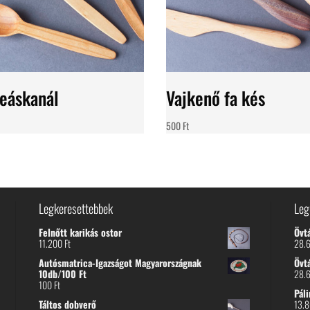
teáskanál
Vajkenő fa kés
500
Ft
Legkeresettebbek
Leg
Felnőtt karikás ostor
Övt
11.200
Ft
28.
Autósmatrica-Igazságot Magyarországnak
Övt
10db/100 Ft
28.
100
Ft
Páli
Táltos dobverő
13.