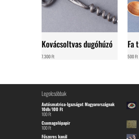
Kovácsoltvas dugóhúzó
Fa 
7.300
Ft
500
Ft
Legolcsóbbak
Autósmatrica-Igazságot Magyarországnak
10db/100 Ft
100
Ft
Csomagolópapir
100
Ft
Fűszeres kanál