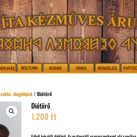
eszköz, dugóhúzó
/ Diótörő
Diótörő
1.200
Ft
Fából készült diótörő. Az esztergált csavarszerkezet alá szorítva 