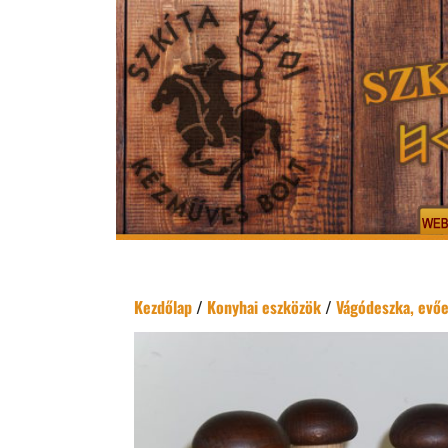
Kezdőlap
/
Konyhai eszközök
/
Vágódeszka, evő