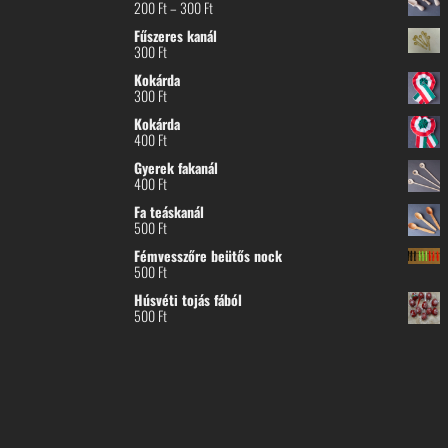
Ártartomány:
200
Ft
–
300
Ft
200 Ft
Fűszeres kanál
-
300
Ft
300 Ft
Kokárda
300
Ft
Kokárda
400
Ft
Gyerek fakanál
400
Ft
Fa teáskanál
500
Ft
Fémvesszőre beütős nock
500
Ft
Húsvéti tojás fából
500
Ft