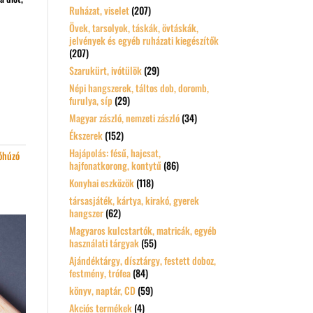
Ruházat, viselet
(207)
Övek, tarsolyok, táskák, övtáskák,
jelvények és egyéb ruházati kiegészítők
(207)
Szarukürt, ivótülök
(29)
Népi hangszerek, táltos dob, doromb,
furulya, síp
(29)
Magyar zászló, nemzeti zászló
(34)
Ékszerek
(152)
Hajápolás: fésű, hajcsat,
óhúzó
hajfonatkorong, kontytű
(86)
Konyhai eszközök
(118)
társasjáték, kártya, kirakó, gyerek
hangszer
(62)
Magyaros kulcstartók, matricák, egyéb
használati tárgyak
(55)
Ajándéktárgy, dísztárgy, festett doboz,
festmény, trófea
(84)
könyv, naptár, CD
(59)
Akciós termékek
(4)