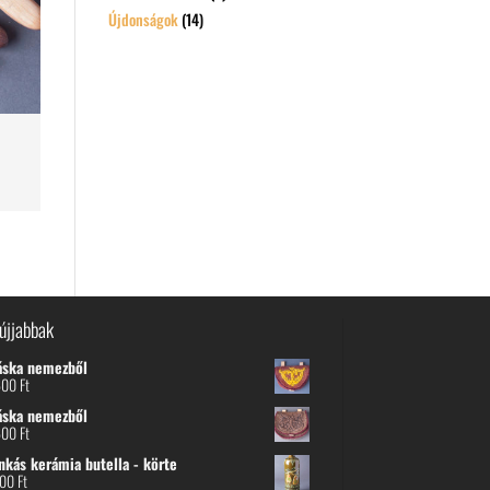
Újdonságok
(14)
újjabbak
áska nemezből
600
Ft
áska nemezből
600
Ft
nkás kerámia butella - körte
800
Ft