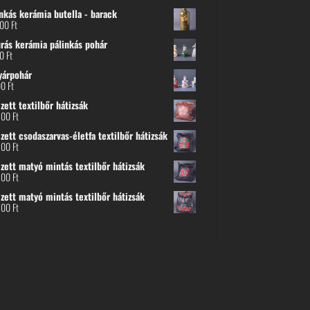
nkás kerámia butella - barack
800
Ft
urás kerámia pálinkás pohár
00
Ft
yárpohár
00
Ft
ett textilbőr hátizsák
500
Ft
ett csodaszarvas-életfa textilbőr hátizsák
500
Ft
zett matyó mintás textilbőr hátizsák
500
Ft
zett matyó mintás textilbőr hátizsák
500
Ft