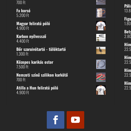
700
Ft
Páli
Fa korsó
13.
5.200
Ft
Fig
Magyar feliratú póló
1.8
4.900
Ft
Bet
Karbon nyílvessző
2.8
4.400
Ft
Hímz
Bőr szaruivótartó - tülöktartó
22.
1.300
Ft
Hímz
Közepes karikás ostor
22.
7.500
Ft
Hím
Nemzeti színű szilikon karkötő
22.
700
Ft
Hím
Atilla a Hun feliratú póló
22.
4.900
Ft