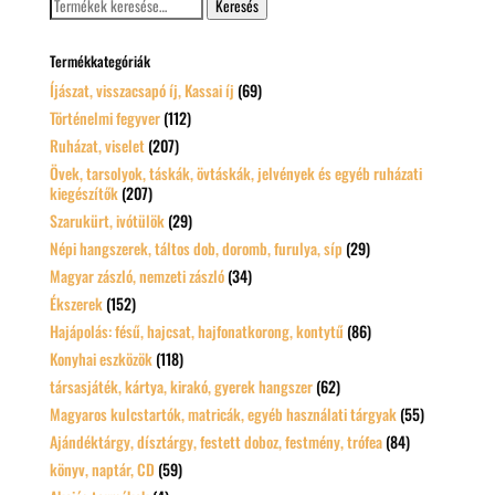
Keresés
a
következőre:
Termékkategóriák
Íjászat, visszacsapó íj, Kassai íj
(69)
Történelmi fegyver
(112)
Ruházat, viselet
(207)
Övek, tarsolyok, táskák, övtáskák, jelvények és egyéb ruházati
kiegészítők
(207)
Szarukürt, ivótülök
(29)
Népi hangszerek, táltos dob, doromb, furulya, síp
(29)
Magyar zászló, nemzeti zászló
(34)
Ékszerek
(152)
Hajápolás: fésű, hajcsat, hajfonatkorong, kontytű
(86)
Konyhai eszközök
(118)
társasjáték, kártya, kirakó, gyerek hangszer
(62)
Magyaros kulcstartók, matricák, egyéb használati tárgyak
(55)
Ajándéktárgy, dísztárgy, festett doboz, festmény, trófea
(84)
könyv, naptár, CD
(59)