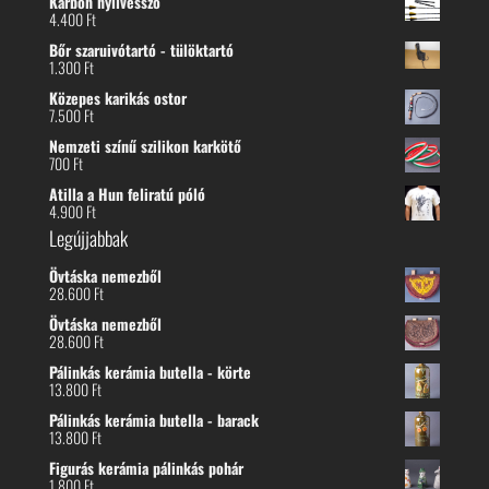
Karbon nyílvessző
4.400
Ft
Bőr szaruivótartó - tülöktartó
1.300
Ft
Közepes karikás ostor
7.500
Ft
Nemzeti színű szilikon karkötő
700
Ft
Atilla a Hun feliratú póló
4.900
Ft
Legújjabbak
Övtáska nemezből
28.600
Ft
Övtáska nemezből
28.600
Ft
Pálinkás kerámia butella - körte
13.800
Ft
Pálinkás kerámia butella - barack
13.800
Ft
Figurás kerámia pálinkás pohár
1.800
Ft