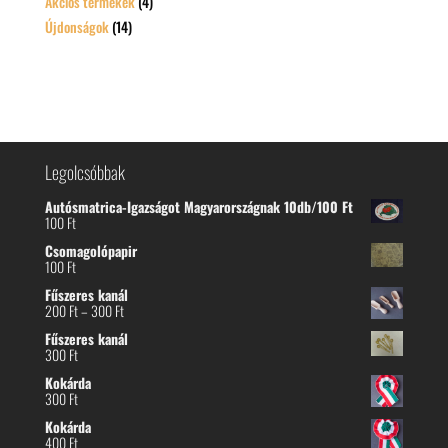
Akciós termékek
(4)
Újdonságok
(14)
Legolcsóbbak
Autósmatrica-Igazságot Magyarországnak 10db/100 Ft
100
Ft
Csomagolópapir
100
Ft
Fűszeres kanál
Ártartomány:
200
Ft
–
300
Ft
200 Ft
Fűszeres kanál
-
300
Ft
300 Ft
Kokárda
300
Ft
Kokárda
400
Ft