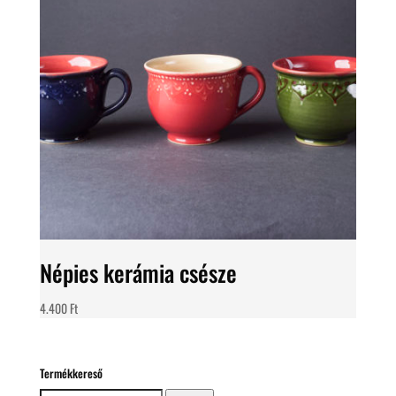
Népies kerámia csésze
4.400
Ft
Termékkereső
Keresés