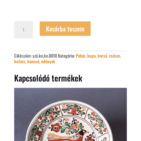
Népies
Kosárba teszem
kerámia
bögre
mennyiség
Cikkszám:
szá.ke.ke.0010
Kategória:
Pohár, kupa, korsó, csésze,
kulacs, kancsó, edények
Kapcsolódó termékek