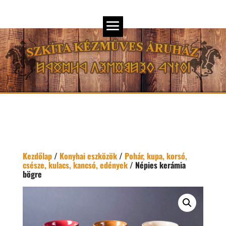
Kezdőlap
/
Konyhai eszközök
/
Pohár, kupa, korsó,
csésze, kulacs, kancsó, edények
/ Népies kerámia
bögre