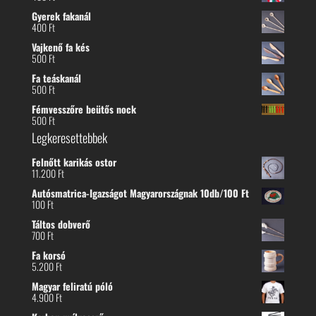
Gyerek fakanál
400
Ft
Vajkenő fa kés
500
Ft
Fa teáskanál
500
Ft
Fémvesszőre beütős nock
500
Ft
Legkeresettebbek
Felnőtt karikás ostor
11.200
Ft
Autósmatrica-Igazságot Magyarországnak 10db/100 Ft
100
Ft
Táltos dobverő
700
Ft
Fa korsó
5.200
Ft
Magyar feliratú póló
4.900
Ft