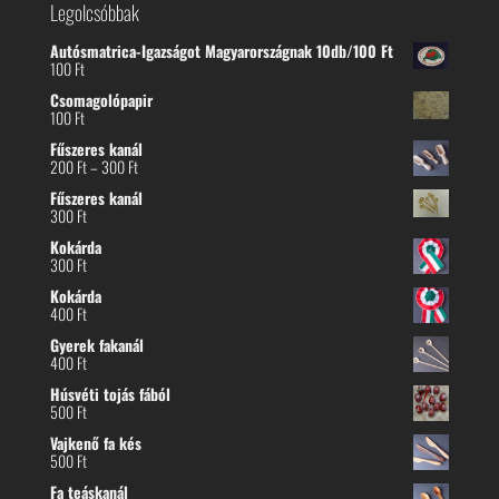
Legolcsóbbak
Autósmatrica-Igazságot Magyarországnak 10db/100 Ft
100
Ft
Csomagolópapir
100
Ft
Fűszeres kanál
Ártartomány:
200
Ft
–
300
Ft
200 Ft
Fűszeres kanál
-
300
Ft
300 Ft
Kokárda
300
Ft
Kokárda
400
Ft
Gyerek fakanál
400
Ft
Húsvéti tojás fából
500
Ft
Vajkenő fa kés
500
Ft
Fa teáskanál