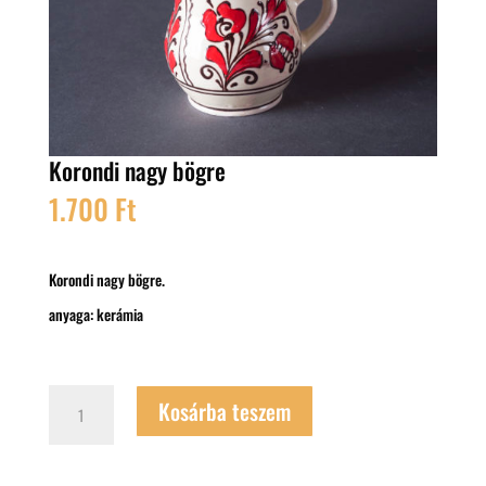
Korondi nagy bögre
1.700
Ft
Korondi nagy bögre.
anyaga: kerámia
Korondi
Kosárba teszem
nagy
bögre
mennyiség