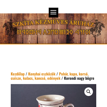
Kezdőlap
/
Konyhai eszközök
/
Pohár, kupa, korsó,
csésze, kulacs, kancsó, edények
/ Korondi nagy bögre