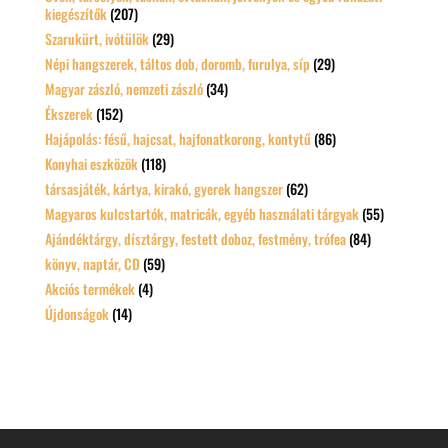
kiegészítők
(207)
Szarukürt, ivótülök
(29)
Népi hangszerek, táltos dob, doromb, furulya, síp
(29)
Magyar zászló, nemzeti zászló
(34)
Ékszerek
(152)
Hajápolás: fésű, hajcsat, hajfonatkorong, kontytű
(86)
Konyhai eszközök
(118)
társasjáték, kártya, kirakó, gyerek hangszer
(62)
Magyaros kulcstartók, matricák, egyéb használati tárgyak
(55)
Ajándéktárgy, dísztárgy, festett doboz, festmény, trófea
(84)
könyv, naptár, CD
(59)
Akciós termékek
(4)
Újdonságok
(14)