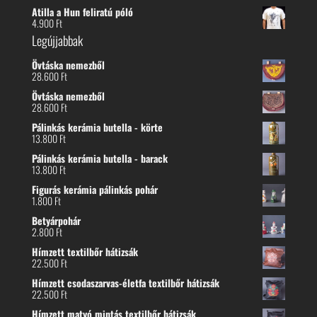
Atilla a Hun feliratú póló
4.900
Ft
Legújjabbak
Övtáska nemezből
28.600
Ft
Övtáska nemezből
28.600
Ft
Pálinkás kerámia butella - körte
13.800
Ft
Pálinkás kerámia butella - barack
13.800
Ft
Figurás kerámia pálinkás pohár
1.800
Ft
Betyárpohár
2.800
Ft
Hímzett textilbőr hátizsák
22.500
Ft
Hímzett csodaszarvas-életfa textilbőr hátizsák
22.500
Ft
Hímzett matyó mintás textilbőr hátizsák