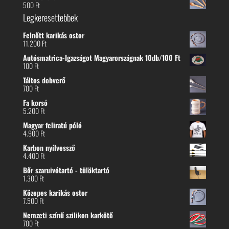
500
Ft
Legkeresettebbek
Felnőtt karikás ostor
11.200
Ft
Autósmatrica-Igazságot Magyarországnak 10db/100 Ft
100
Ft
Táltos dobverő
700
Ft
Fa korsó
5.200
Ft
Magyar feliratú póló
4.900
Ft
Karbon nyílvessző
4.400
Ft
Bőr szaruivótartó - tülöktartó
1.300
Ft
Közepes karikás ostor
7.500
Ft
Nemzeti színű szilikon karkötő
700
Ft