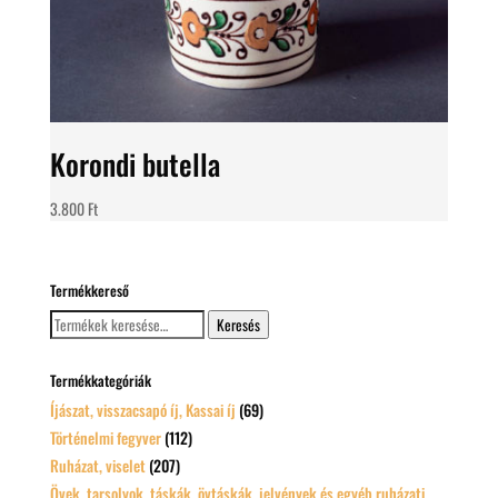
Korondi butella
3.800
Ft
Termékkereső
Keresés
Keresés
a
következőre:
Termékkategóriák
Íjászat, visszacsapó íj, Kassai íj
(69)
Történelmi fegyver
(112)
Ruházat, viselet
(207)
Övek, tarsolyok, táskák, övtáskák, jelvények és egyéb ruházati