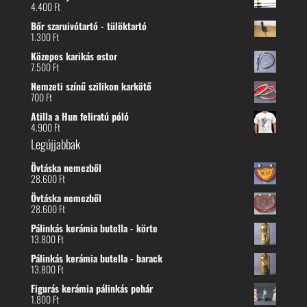
4.400
Ft
Bőr szaruivótartó - tülöktartó
1.300
Ft
Közepes karikás ostor
7.500
Ft
Nemzeti színű szilikon karkötő
700
Ft
Atilla a Hun feliratú póló
4.900
Ft
Legújjabbak
Övtáska nemezből
28.600
Ft
Övtáska nemezből
28.600
Ft
Pálinkás kerámia butella - körte
13.800
Ft
Pálinkás kerámia butella - barack
13.800
Ft
Figurás kerámia pálinkás pohár
1.800
Ft