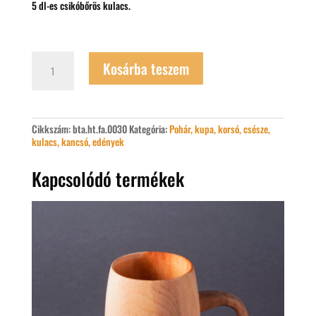
5 dl-es csikóbőrös kulacs.
5
Kosárba teszem
deciliteres
csikóbőrös
kulacs
mennyiség
Cikkszám:
bta.ht.fa.0030
Kategória:
Pohár, kupa, korsó, csésze,
kulacs, kancsó, edények
Kapcsolódó termékek