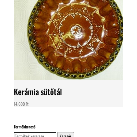
Kerámia sütőtál
14.600
Ft
Termékkereső
Keresés
Keresés