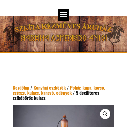
Kezdőlap
/
Konyhai eszközök
/
Pohár, kupa, korsó,
csésze, kulacs, kancsó, edények
/ 5 deciliteres
csikóbőrös kulacs