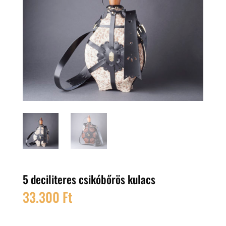
5 deciliteres csikóbőrös kulacs
33.300
Ft