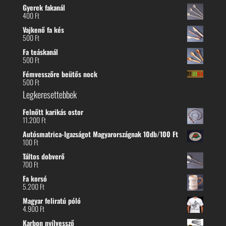
Gyerek fakanál
400
Ft
Vajkenő fa kés
500
Ft
Fa teáskanál
500
Ft
Fémvesszőre beütős nock
500
Ft
Legkeresettebbek
Felnőtt karikás ostor
11.200
Ft
Autósmatrica-Igazságot Magyarországnak 10db/100 Ft
100
Ft
Táltos dobverő
700
Ft
Fa korsó
5.200
Ft
Magyar feliratú póló
4.900
Ft
Karbon nyílvessző