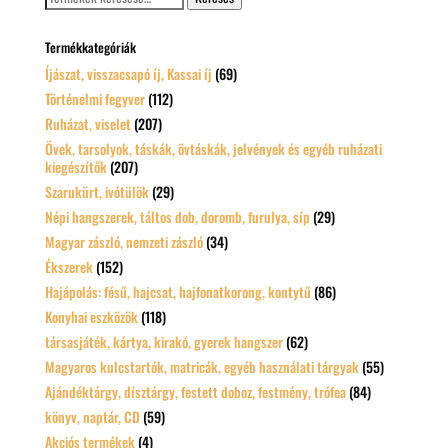
a
következőre:
Termékkategóriák
Íjászat, visszacsapó íj, Kassai íj
(69)
Történelmi fegyver
(112)
Ruházat, viselet
(207)
Övek, tarsolyok, táskák, övtáskák, jelvények és egyéb ruházati
kiegészítők
(207)
Szarukürt, ivótülök
(29)
Népi hangszerek, táltos dob, doromb, furulya, síp
(29)
Magyar zászló, nemzeti zászló
(34)
Ékszerek
(152)
Hajápolás: fésű, hajcsat, hajfonatkorong, kontytű
(86)
Konyhai eszközök
(118)
társasjáték, kártya, kirakó, gyerek hangszer
(62)
Magyaros kulcstartók, matricák, egyéb használati tárgyak
(55)
Ajándéktárgy, dísztárgy, festett doboz, festmény, trófea
(84)
könyv, naptár, CD
(59)
Akciós termékek
(4)