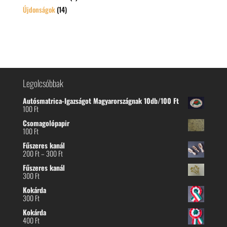
Újdonságok
(14)
Legolcsóbbak
Autósmatrica-Igazságot Magyarországnak 10db/100 Ft
100
Ft
Csomagolópapir
100
Ft
Fűszeres kanál
Ártartomány:
200
Ft
–
300
Ft
200 Ft
Fűszeres kanál
-
300
Ft
300 Ft
Kokárda
300
Ft
Kokárda
400
Ft