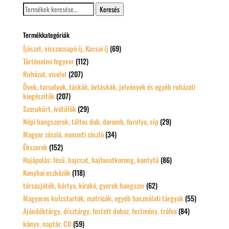
Keresés
Keresés
a
következőre:
Termékkategóriák
Íjászat, visszacsapó íj, Kassai íj
(69)
Történelmi fegyver
(112)
Ruházat, viselet
(207)
Övek, tarsolyok, táskák, övtáskák, jelvények és egyéb ruházati
kiegészítők
(207)
Szarukürt, ivótülök
(29)
Népi hangszerek, táltos dob, doromb, furulya, síp
(29)
Magyar zászló, nemzeti zászló
(34)
Ékszerek
(152)
Hajápolás: fésű, hajcsat, hajfonatkorong, kontytű
(86)
Konyhai eszközök
(118)
társasjáték, kártya, kirakó, gyerek hangszer
(62)
Magyaros kulcstartók, matricák, egyéb használati tárgyak
(55)
Ajándéktárgy, dísztárgy, festett doboz, festmény, trófea
(84)
könyv, naptár, CD
(59)