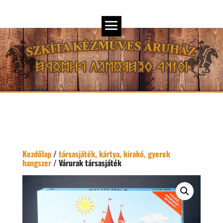
Kezdőlap
/
társasjáték, kártya, kirakó, gyerek
hangszer
/ Várurak társasjáték