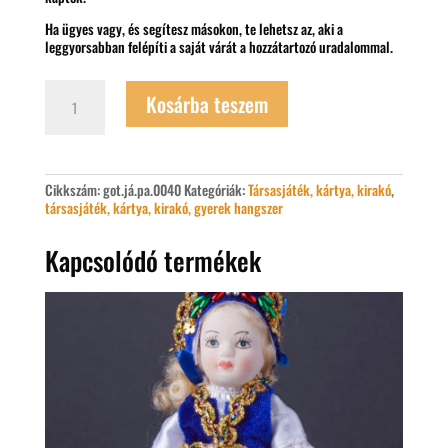
Ha ügyes vagy, és segítesz másokon, te lehetsz az, aki a
leggyorsabban felépíti a saját várát a hozzátartozó uradalommal.
Várurak
Kosárba teszem
társasjáték
mennyiség
Cikkszám:
got.já.pa.0040
Kategóriák:
Társasjáték, kártya, kirakó
,
társasjáték, kártya, kirakó, gyerek hangszer
Kapcsolódó termékek