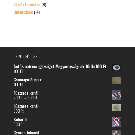
Akciós termékek
(4)
Újdonságok
(14)
Legolcsóbbak
Autósmatrica-Igazságot Magyarországnak 10db/100 Ft
100
Ft
Csomagolópapir
100
Ft
Fűszeres kanál
Ártartomány:
200
Ft
–
300
Ft
200 Ft
Fűszeres kanál
-
300
Ft
300 Ft
Kokárda
300
Ft
Gyerek fakanál