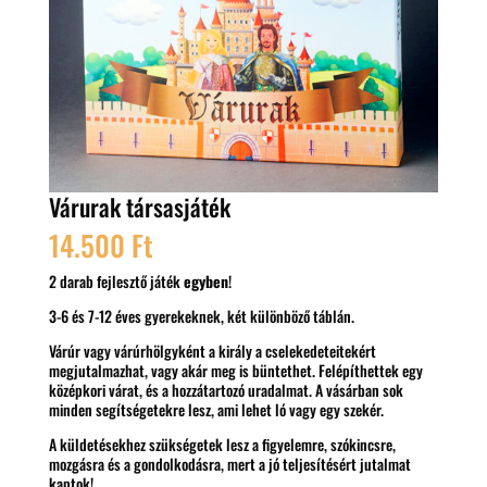
Várurak társasjáték
14.500
Ft
2 darab fejlesztő játék
egyben
!
3-6 és 7-12 éves gyerekeknek, két különböző táblán.
Várúr vagy várúrhölgyként a király a cselekedeteitekért
megjutalmazhat, vagy akár meg is büntethet. Felépíthettek egy
középkori várat, és a hozzátartozó uradalmat. A vásárban sok
minden segítségetekre lesz, ami lehet ló vagy egy szekér.
A küldetésekhez szükségetek lesz a figyelemre, szókincsre,
mozgásra és a gondolkodásra, mert a jó teljesítésért jutalmat
kaptok!