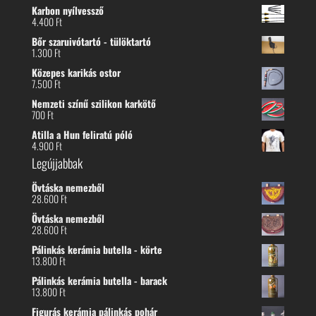
Karbon nyílvessző
4.400
Ft
Bőr szaruivótartó - tülöktartó
1.300
Ft
Közepes karikás ostor
7.500
Ft
Nemzeti színű szilikon karkötő
700
Ft
Atilla a Hun feliratú póló
4.900
Ft
Legújjabbak
Övtáska nemezből
28.600
Ft
Övtáska nemezből
28.600
Ft
Pálinkás kerámia butella - körte
13.800
Ft
Pálinkás kerámia butella - barack
13.800
Ft
Figurás kerámia pálinkás pohár