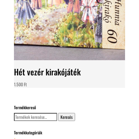
Hét vezér kirakójáték
1.500
Ft
Termékkereső
Keresés
Keresés
a
következőre:
Termékkategóriák