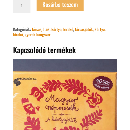
Kosárba teszem
és
félhold
társasjáték
mennyiség
Kategóriák:
Társasjáték, kártya, kirakó
,
társasjáték, kártya,
kirakó, gyerek hangszer
Kapcsolódó termékek