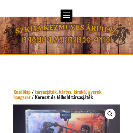
Kezdőlap
/
társasjáték, kártya, kirakó, gyerek
hangszer
/ Kereszt és félhold társasjáték