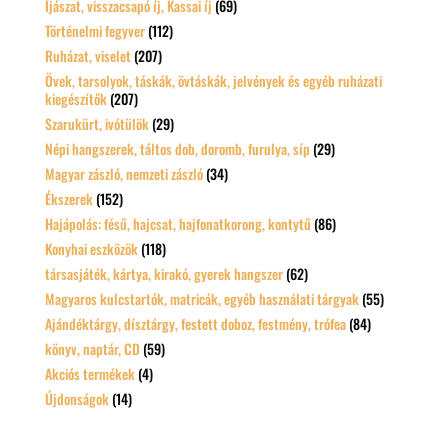
Íjászat, visszacsapó íj, Kassai íj
(69)
Történelmi fegyver
(112)
Ruházat, viselet
(207)
Övek, tarsolyok, táskák, övtáskák, jelvények és egyéb ruházati
kiegészítők
(207)
Szarukürt, ivótülök
(29)
Népi hangszerek, táltos dob, doromb, furulya, síp
(29)
Magyar zászló, nemzeti zászló
(34)
Ékszerek
(152)
Hajápolás: fésű, hajcsat, hajfonatkorong, kontytű
(86)
Konyhai eszközök
(118)
társasjáték, kártya, kirakó, gyerek hangszer
(62)
Magyaros kulcstartók, matricák, egyéb használati tárgyak
(55)
Ajándéktárgy, dísztárgy, festett doboz, festmény, trófea
(84)
könyv, naptár, CD
(59)
Akciós termékek
(4)
Újdonságok
(14)