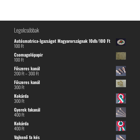
Legolcsóbbak
Autósmatrica-Igazságot Magyarországnak 10db/100 Ft
100
Ft
Csomagolópapir
100
Ft
Fűszeres kanál
Ártartomány:
200
Ft
–
300
Ft
200 Ft
Fűszeres kanál
-
300
Ft
300 Ft
Kokárda
300
Ft
Gyerek fakanál
400
Ft
Kokárda
400
Ft
Vajkenő fa kés