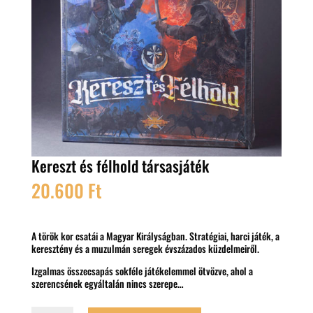
Kereszt és félhold társasjáték
20.600
Ft
A török kor csatái a Magyar Királyságban. Stratégiai, harci játék, a
keresztény és a muzulmán seregek évszázados küzdelmeiről.
Izgalmas összecsapás sokféle játékelemmel ötvözve, ahol a
szerencsének egyáltalán nincs szerepe…
Kereszt