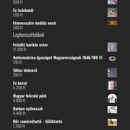
500
Ft
Fa teáskanál
500
Ft
Fémvesszőre beütős nock
500
Ft
Legkeresettebbek
Felnőtt karikás ostor
11.200
Ft
Autósmatrica-Igazságot Magyarországnak 10db/100 Ft
100
Ft
Táltos dobverő
700
Ft
Fa korsó
5.200
Ft
Magyar feliratú póló
4.900
Ft
Karbon nyílvessző
4.400
Ft
Bőr szaruivótartó - tülöktartó
1.300
Ft