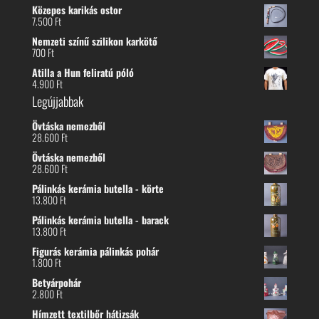
Közepes karikás ostor
7.500
Ft
Nemzeti színű szilikon karkötő
700
Ft
Atilla a Hun feliratú póló
4.900
Ft
Legújjabbak
Övtáska nemezből
28.600
Ft
Övtáska nemezből
28.600
Ft
Pálinkás kerámia butella - körte
13.800
Ft
Pálinkás kerámia butella - barack
13.800
Ft
Figurás kerámia pálinkás pohár
1.800
Ft
Betyárpohár
2.800
Ft
Hímzett textilbőr hátizsák