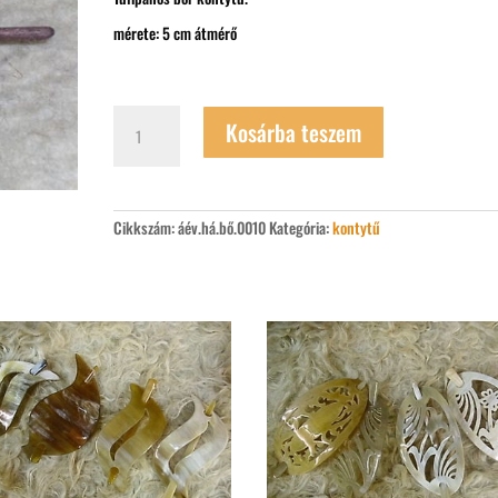
mérete: 5 cm átmérő
Tulipános
Kosárba teszem
bőr
kontytű
mennyiség
Cikkszám:
áév.há.bő.0010
Kategória:
kontytű