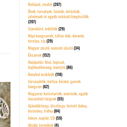
Ruházat, viselet
(207)
Övek, tarsolyok, táskák, övtáskák,
jelvények és egyéb ruházati kiegészítők
(207)
Szarukürt, ivótülök
(29)
Népi hangszerek, táltos dob, doromb,
furulya, síp
(29)
Magyar zászló, nemzeti zászló
(34)
Ékszerek
(152)
Hajápolás: fésű, hajcsat,
hajfonatkorong, kontytű
(86)
Konyhai eszközök
(118)
társasjáték, kártya, kirakó, gyerek
hangszer
(62)
Magyaros kulcstartók, matricák, egyéb
használati tárgyak
(55)
Ajándéktárgy, dísztárgy, festett doboz,
festmény, trófea
(84)
könyv, naptár, CD
(59)
Akciós termékek
(4)