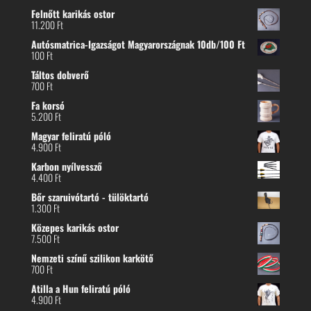
Felnőtt karikás ostor
11.200
Ft
Autósmatrica-Igazságot Magyarországnak 10db/100 Ft
100
Ft
Táltos dobverő
700
Ft
Fa korsó
5.200
Ft
Magyar feliratú póló
4.900
Ft
Karbon nyílvessző
4.400
Ft
Bőr szaruivótartó - tülöktartó
1.300
Ft
Közepes karikás ostor
7.500
Ft
Nemzeti színű szilikon karkötő
700
Ft
Atilla a Hun feliratú póló
4.900
Ft