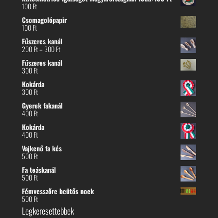
100
Ft
Csomagolópapir
100
Ft
Fűszeres kanál
Ártartomány:
200
Ft
–
300
Ft
200 Ft
Fűszeres kanál
-
300
Ft
300 Ft
Kokárda
300
Ft
Gyerek fakanál
400
Ft
Kokárda
400
Ft
Vajkenő fa kés
500
Ft
Fa teáskanál
500
Ft
Fémvesszőre beütős nock
500
Ft
Legkeresettebbek