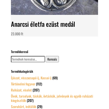
Anarcsi életfa ezüst medál
23.000
Ft
Termékkereső
Keresés
Keresés
a
következőre:
Termékkategóriák
Íjászat, visszacsapó íj, Kassai íj
(69)
Történelmi fegyver
(112)
Ruházat, viselet
(207)
Övek, tarsolyok, táskák, övtáskák, jelvények és egyéb ruházati
kiegészítők
(207)
Szarukürt, ivótülök
(29)