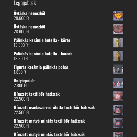
Legújjabbak
Övtáska nemezből
28.600
Ft
Övtáska nemezből
28.600
Ft
Pálinkás kerámia butella - körte
13.800
Ft
Pálinkás kerámia butella - barack
13.800
Ft
Figurás kerámia pálinkás pohár
1.800
Ft
Betyárpohár
2.800
Ft
Hímzett textilbőr hátizsák
22.500
Ft
Hímzett csodaszarvas-életfa textilbőr hátizsák
22.500
Ft
Hímzett matyó mintás textilbőr hátizsák
22.500
Ft
Hímzett matyó mintás textilbőr hátizsák