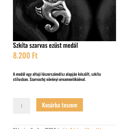
Szkíta szarvas ezüst medál
8.200
Ft
A medál egy altaji lószerszámdísz alapján készült, szkíta
stílusban. Szarvasfej növényi ornamentikáéval.
Szkíta
Kosárba teszem
szarvas
ezüst
medál
mennyiség