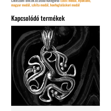
Cikkszám:
dhe.ék.ez.0500
Kategória:
Ezüst medál, nyaklánc,
magyar medál, szkíta medál, honfoglaláskori medál
Kapcsolódó termékek