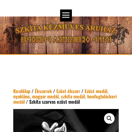
Kezdőlap
/
Ékszerek
/
Ezüst ékszer
/
Ezüst medál,
nyaklánc, magyar medál, szkíta medál, honfoglaláskori
medál
/ Szkíta szarvas ezüst medál