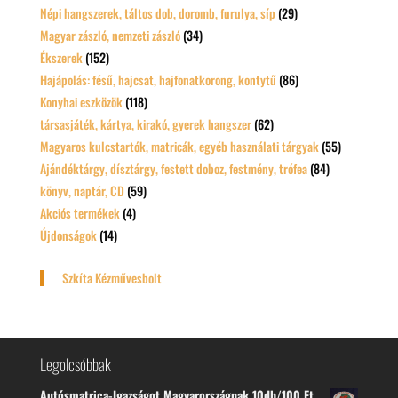
Népi hangszerek, táltos dob, doromb, furulya, síp
(29)
Magyar zászló, nemzeti zászló
(34)
Ékszerek
(152)
Hajápolás: fésű, hajcsat, hajfonatkorong, kontytű
(86)
Konyhai eszközök
(118)
társasjáték, kártya, kirakó, gyerek hangszer
(62)
Magyaros kulcstartók, matricák, egyéb használati tárgyak
(55)
Ajándéktárgy, dísztárgy, festett doboz, festmény, trófea
(84)
könyv, naptár, CD
(59)
Akciós termékek
(4)
Újdonságok
(14)
Szkíta Kézművesbolt
Legolcsóbbak
Autósmatrica-Igazságot Magyarországnak 10db/100 Ft