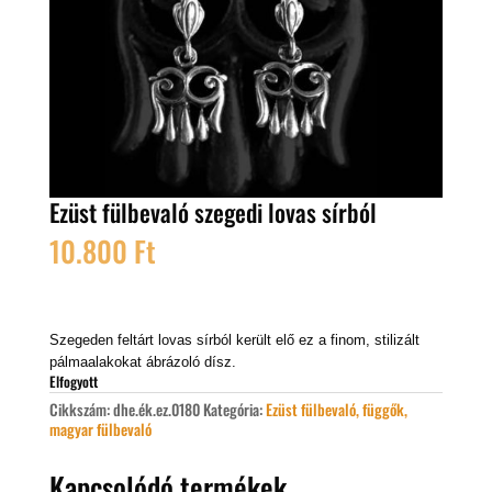
Ezüst fülbevaló szegedi lovas sírból
10.800
Ft
Szegeden feltárt lovas sírból került elő ez a finom, stilizált
pálmaalakokat ábrázoló dísz.
Elfogyott
Cikkszám:
dhe.ék.ez.0180
Kategória:
Ezüst fülbevaló, függők,
magyar fülbevaló
Kapcsolódó termékek