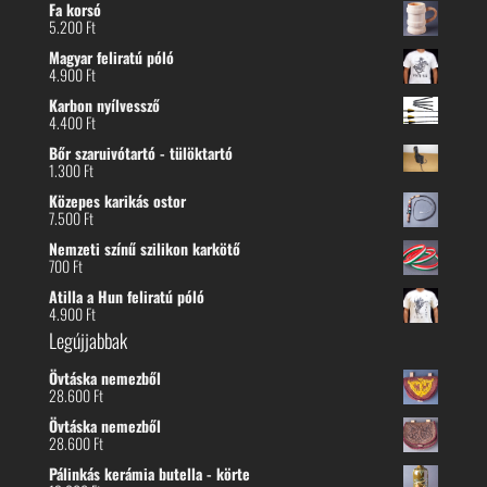
Fa korsó
5.200
Ft
Magyar feliratú póló
4.900
Ft
Karbon nyílvessző
4.400
Ft
Bőr szaruivótartó - tülöktartó
1.300
Ft
Közepes karikás ostor
7.500
Ft
Nemzeti színű szilikon karkötő
700
Ft
Atilla a Hun feliratú póló
4.900
Ft
Legújjabbak
Övtáska nemezből
28.600
Ft
Övtáska nemezből
28.600
Ft
Pálinkás kerámia butella - körte