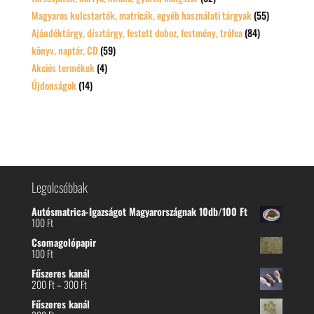
Magyaros kulcstartók, matricák, egyéb használati tárgyak
(55)
Ajándéktárgy, dísztárgy, festett doboz, festmény, trófea
(84)
könyv, naptár, CD
(59)
Akciós termékek
(4)
Újdonságok
(14)
Legolcsóbbak
Autósmatrica-Igazságot Magyarországnak 10db/100 Ft
100
Ft
Csomagolópapir
100
Ft
Fűszeres kanál
Ártartomány:
200
Ft
–
300
Ft
200 Ft
Fűszeres kanál
-