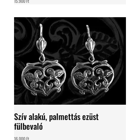
15.900
Ft
Szív alakú, palmettás ezüst
fülbevaló
16.000
Ft