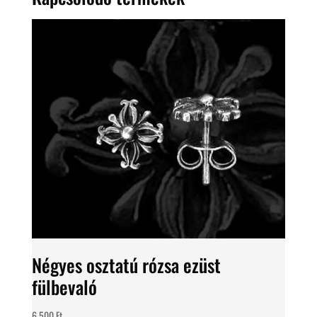
Négyes osztatú rózsa ezüst
fülbevaló
6.500
Ft