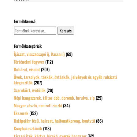
Termékkereső
Keresés
Keresés
a
következőre:
Termékkategóriák
Íjászat, visszacsapó íj, Kassai íj
(69)
Történelmi fegyver
(112)
Ruházat, viselet
(207)
Övek, tarsolyok, táskák, övtáskák, jelvények és egyéb ruházati
kiegészítők
(207)
Szarukürt, ivótülök
(29)
Népi hangszerek, táltos dob, doromb, furulya, síp
(29)
Magyar zászló, nemzeti zászló
(34)
Ékszerek
(152)
Hajápolás: fésű, hajcsat, hajfonatkorong, kontytű
(86)
Konyhai eszközök
(118)
társasjáték, kártya, kirakó, gyerek hangszer
(62)