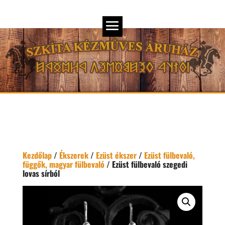
Kezdőlap
/
Ékszerek
/
Ezüst ékszer
/
Ezüst fülbevaló,
függők, magyar fülbevaló
/ Ezüst fülbevaló szegedi
lovas sírból