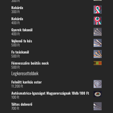
300
Ft
300 Ft
Kokárda
300
Ft
Kokárda
400
Ft
Gyerek fakanál
400
Ft
Vajkenő fa kés
500
Ft
Fa teáskanál
500
Ft
Fémvesszőre beütős nock
500
Ft
Legkeresettebbek
Felnőtt karikás ostor
11.200
Ft
Autósmatrica-Igazságot Magyarországnak 10db/100 Ft
100
Ft
Táltos dobverő
700
Ft