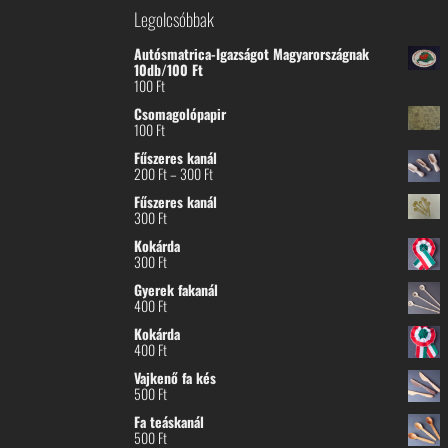
Legolcsóbbak
Autósmatrica-Igazságot Magyarországnak
10db/100 Ft
100
Ft
Csomagolópapir
100
Ft
Fűszeres kanál
Ártartomány:
200
Ft
–
300
Ft
200 Ft
Fűszeres kanál
-
300
Ft
300 Ft
Kokárda
300
Ft
Gyerek fakanál
400
Ft
Kokárda
400
Ft
Vajkenő fa kés
500
Ft
Fa teáskanál
500
Ft