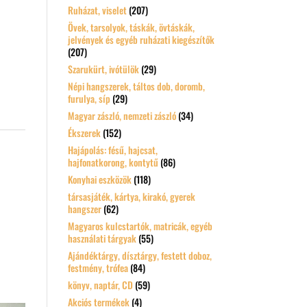
Ruházat, viselet
(207)
Övek, tarsolyok, táskák, övtáskák,
jelvények és egyéb ruházati kiegészítők
(207)
Szarukürt, ivótülök
(29)
Népi hangszerek, táltos dob, doromb,
furulya, síp
(29)
Magyar zászló, nemzeti zászló
(34)
Ékszerek
(152)
Hajápolás: fésű, hajcsat,
hajfonatkorong, kontytű
(86)
Konyhai eszközök
(118)
társasjáték, kártya, kirakó, gyerek
hangszer
(62)
Magyaros kulcstartók, matricák, egyéb
használati tárgyak
(55)
Ajándéktárgy, dísztárgy, festett doboz,
festmény, trófea
(84)
könyv, naptár, CD
(59)
Akciós termékek
(4)