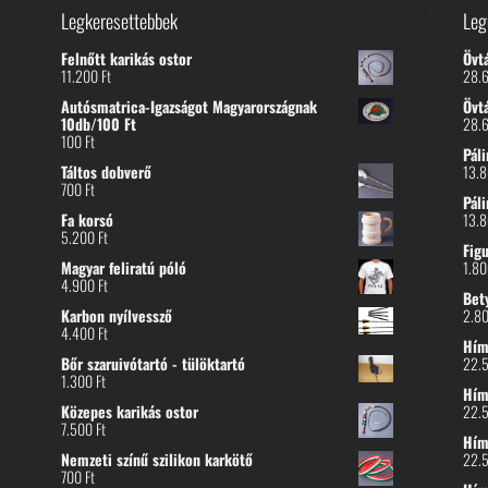
Legkeresettebbek
Leg
Felnőtt karikás ostor
Övt
11.200
Ft
28.
Autósmatrica-Igazságot Magyarországnak
Övt
10db/100 Ft
28.
100
Ft
Páli
Táltos dobverő
13.
700
Ft
Páli
Fa korsó
13.
5.200
Ft
Fig
Magyar feliratú póló
1.8
4.900
Ft
Bet
Karbon nyílvessző
2.8
4.400
Ft
Hímz
Bőr szaruivótartó - tülöktartó
22.
1.300
Ft
Hímz
Közepes karikás ostor
22.
7.500
Ft
Hím
Nemzeti színű szilikon karkötő
22.
700
Ft