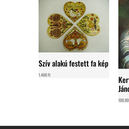
Szív alakú festett fa kép
1.400
Ft
Ker
Ján
100.0