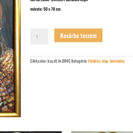
mérete: 50 x 70 cm
Kertai
Kosárba teszem
Zalán
Ősvezér
mennyiség
Cikkszám:
kza.dt.fe.0045
Kategória:
Falidísz, kép, festmény