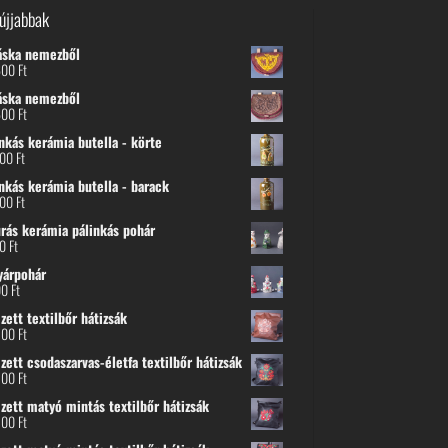
újjabbak
áska nemezből
600
Ft
áska nemezből
600
Ft
nkás kerámia butella - körte
800
Ft
nkás kerámia butella - barack
800
Ft
urás kerámia pálinkás pohár
00
Ft
yárpohár
00
Ft
ett textilbőr hátizsák
500
Ft
ett csodaszarvas-életfa textilbőr hátizsák
500
Ft
zett matyó mintás textilbőr hátizsák
500
Ft