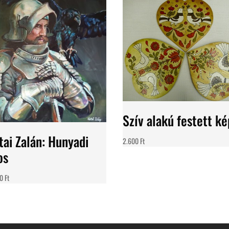
Szív alakú festett ké
tai Zalán: Hunyadi
2.600
Ft
os
00
Ft