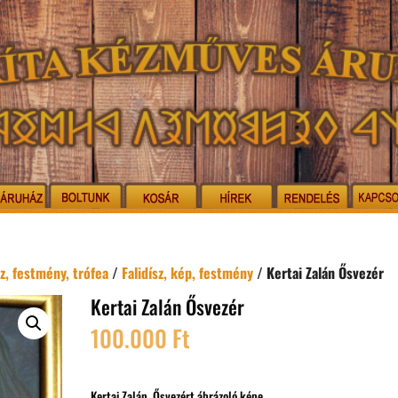
z, festmény, trófea
/
Falidísz, kép, festmény
/ Kertai Zalán Ősvezér
Kertai Zalán Ősvezér
100.000
Ft
Kertai Zalán Ősvezért ábrázoló képe