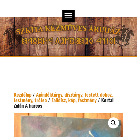
Kezdőlap
/
Ajándéktárgy, dísztárgy, festett doboz,
festmény, trófea
/
Falidísz, kép, festmény
/ Kertai
Zalán A harcos