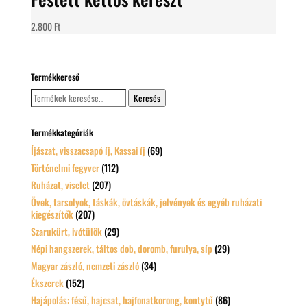
2.800
Ft
Termékkereső
Keresés
Keresés
a
következőre:
Termékkategóriák
Íjászat, visszacsapó íj, Kassai íj
(69)
Történelmi fegyver
(112)
Ruházat, viselet
(207)
Övek, tarsolyok, táskák, övtáskák, jelvények és egyéb ruházati
kiegészítők
(207)
Szarukürt, ivótülök
(29)
Népi hangszerek, táltos dob, doromb, furulya, síp
(29)
Magyar zászló, nemzeti zászló
(34)
Ékszerek
(152)
Hajápolás: fésű, hajcsat, hajfonatkorong, kontytű
(86)