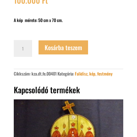
100.000
Ft
A kép mérete: 50 cm x 70 cm.
Kertai
Kosárba teszem
Zalán
A
harcos
mennyiség
Cikkszám:
kza.dt.fe.00401
Kategória:
Falidísz, kép, festmény
Kapcsolódó termékek