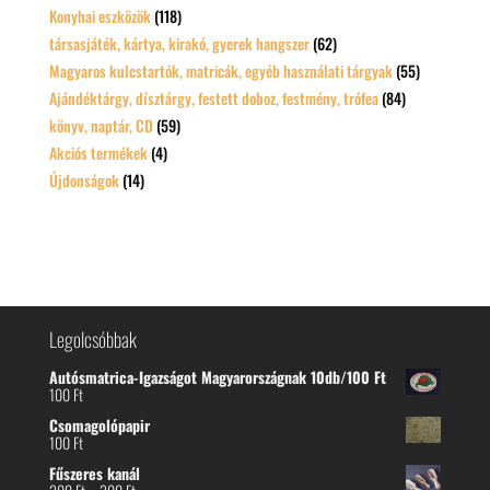
Konyhai eszközök
(118)
társasjáték, kártya, kirakó, gyerek hangszer
(62)
Magyaros kulcstartók, matricák, egyéb használati tárgyak
(55)
Ajándéktárgy, dísztárgy, festett doboz, festmény, trófea
(84)
könyv, naptár, CD
(59)
Akciós termékek
(4)
Újdonságok
(14)
Legolcsóbbak
Autósmatrica-Igazságot Magyarországnak 10db/100 Ft
100
Ft
Csomagolópapir
100
Ft
Fűszeres kanál
Ártartomány: