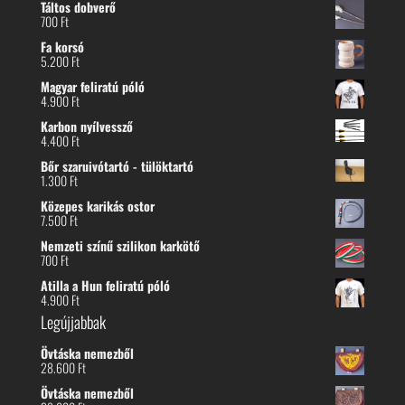
Táltos dobverő
700
Ft
Fa korsó
5.200
Ft
Magyar feliratú póló
4.900
Ft
Karbon nyílvessző
4.400
Ft
Bőr szaruivótartó - tülöktartó
1.300
Ft
Közepes karikás ostor
7.500
Ft
Nemzeti színű szilikon karkötő
700
Ft
Atilla a Hun feliratú póló
4.900
Ft
Legújjabbak
Övtáska nemezből
28.600
Ft
Övtáska nemezből