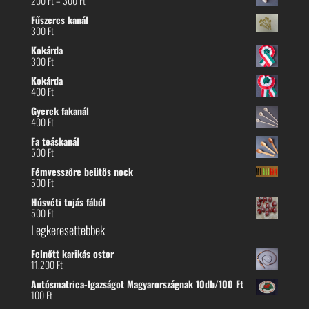
200
Ft
–
300
Ft
200 Ft
Fűszeres kanál
-
300
Ft
300 Ft
Kokárda
300
Ft
Kokárda
400
Ft
Gyerek fakanál
400
Ft
Fa teáskanál
500
Ft
Fémvesszőre beütős nock
500
Ft
Húsvéti tojás fából
500
Ft
Legkeresettebbek
Felnőtt karikás ostor
11.200
Ft
Autósmatrica-Igazságot Magyarországnak 10db/100 Ft
100
Ft