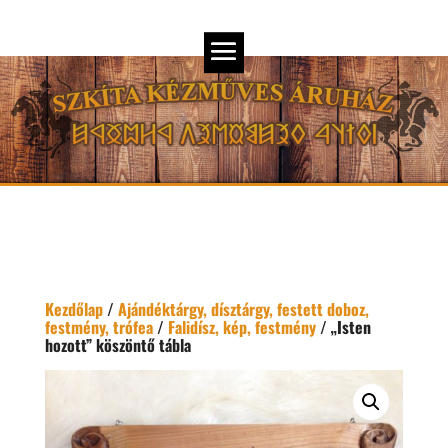
Kezdőlap
/
Ajándéktárgy, dísztárgy, festett doboz,
festmény, trófea
/
Falidísz, kép, festmény
/ „Isten
hozott” köszöntő tábla