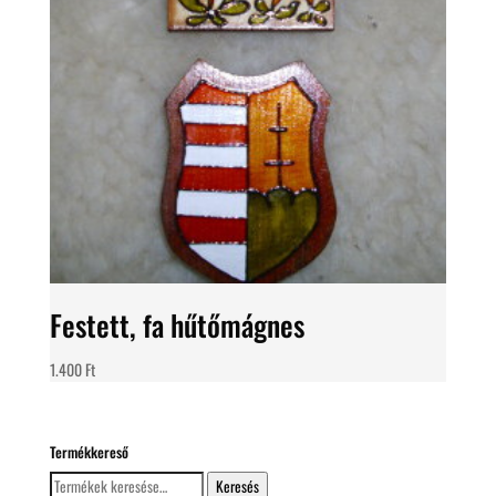
Festett, fa hűtőmágnes
1.400
Ft
Termékkereső
Keresés
Keresés