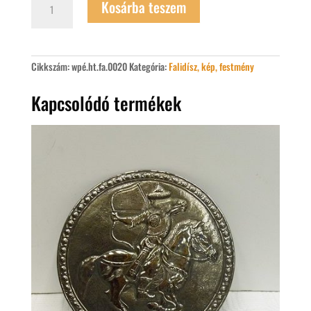
Kosárba teszem
hozott"
köszöntő
tábla
mennyiség
Cikkszám:
wpé.ht.fa.0020
Kategória:
Falidísz, kép, festmény
Kapcsolódó termékek