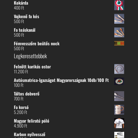
Kokárda
400
Ft
Vajkenő fa kés
500
Ft
Fa teáskanál
500
Ft
Fémvesszőre beütős nock
500
Ft
Legkeresettebbek
Felnőtt karikás ostor
11.200
Ft
Autósmatrica-Igazságot Magyarországnak 10db/100 Ft
100
Ft
Táltos dobverő
700
Ft
Fa korsó
5.200
Ft
Magyar feliratú póló
4.900
Ft
Karbon nyílvessző