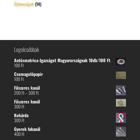
Újdonságok
(14)
Legolcsóbbak
Autósmatrica-Igazságot Magyarországnak 10db/100 Ft
100
Ft
Csomagolópapir
100
Ft
Fűszeres kanál
Ártartomány:
200
Ft
–
300
Ft
200 Ft
Fűszeres kanál
-
300
Ft
300 Ft
Kokárda
300
Ft
Gyerek fakanál
400
Ft