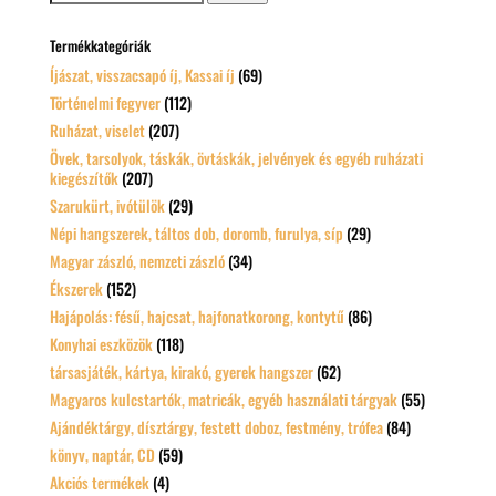
a
következőre:
Termékkategóriák
Íjászat, visszacsapó íj, Kassai íj
(69)
Történelmi fegyver
(112)
Ruházat, viselet
(207)
Övek, tarsolyok, táskák, övtáskák, jelvények és egyéb ruházati
kiegészítők
(207)
Szarukürt, ivótülök
(29)
Népi hangszerek, táltos dob, doromb, furulya, síp
(29)
Magyar zászló, nemzeti zászló
(34)
Ékszerek
(152)
Hajápolás: fésű, hajcsat, hajfonatkorong, kontytű
(86)
Konyhai eszközök
(118)
társasjáték, kártya, kirakó, gyerek hangszer
(62)
Magyaros kulcstartók, matricák, egyéb használati tárgyak
(55)
Ajándéktárgy, dísztárgy, festett doboz, festmény, trófea
(84)
könyv, naptár, CD
(59)
Akciós termékek
(4)