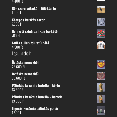
4.400
Ft
Bőr szaruivótartó - tülöktartó
1.300
Ft
Közepes karikás ostor
7.500
Ft
Nemzeti színű szilikon karkötő
700
Ft
Atilla a Hun feliratú póló
4.900
Ft
Legújjabbak
Övtáska nemezből
28.600
Ft
Övtáska nemezből
28.600
Ft
Pálinkás kerámia butella - körte
13.800
Ft
Pálinkás kerámia butella - barack
13.800
Ft
Figurás kerámia pálinkás pohár
1.800
Ft