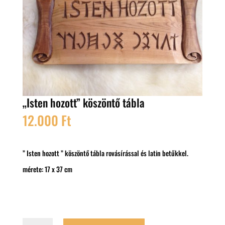
„Isten hozott” köszöntő tábla
12.000
Ft
” Isten hozott ” köszöntő tábla rovásírással és latin betűkkel.
mérete: 17 x 37 cm
"Isten