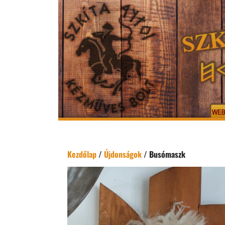
Kezdőlap
/
Újdonságok
/ Busómaszk