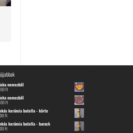
újjabbak
áska nemezből
600
Ft
áska nemezből
600
Ft
nkás kerámia butella - körte
800
Ft
nkás kerámia butella - barack
800
Ft