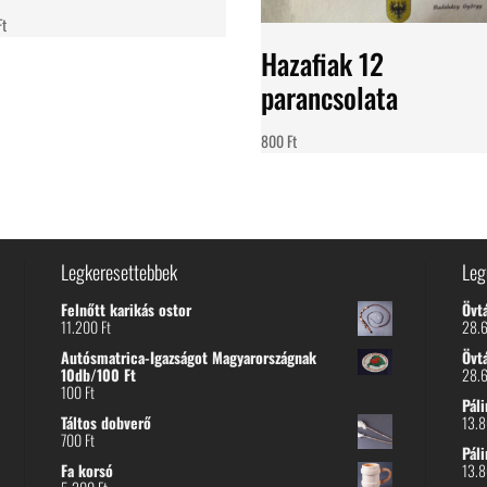
Ft
Hazafiak 12
parancsolata
800
Ft
Legkeresettebbek
Leg
Felnőtt karikás ostor
Övt
11.200
Ft
28.
Autósmatrica-Igazságot Magyarországnak
Övt
10db/100 Ft
28.
100
Ft
Páli
Táltos dobverő
13.
700
Ft
Páli
Fa korsó
13.