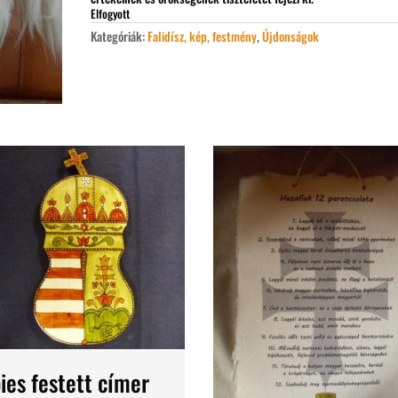
Elfogyott
Kategóriák:
Falidísz, kép, festmény
,
Újdonságok
ies festett címer