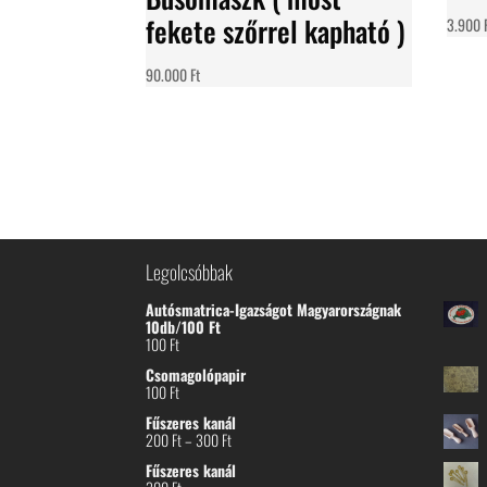
fekete szőrrel kapható )
3.900
90.000
Ft
Legolcsóbbak
Autósmatrica-Igazságot Magyarországnak
10db/100 Ft
100
Ft
Csomagolópapir
100
Ft
Fűszeres kanál
Ártartomány:
200
Ft
–
300
Ft
200 Ft
Fűszeres kanál
-