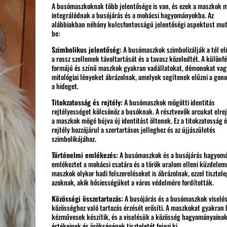
A busómaszkoknak több jelentősége is van, és ezek a maszkok 
integrálódnak a busójárás és a mohácsi hagyományokba. Az
alábbiakban néhány kulcsfontosságú jelentőségi aspektust mu
be:
Szimbolikus jelentőség:
A busómaszkok szimbolizálják a tél el
a rossz szellemek távoltartását és a tavasz közeledtét. A különfé
formájú és színű maszkok gyakran vadállatokat, démonokat vag
mitológiai lényeket ábrázolnak, amelyek segítenek elűzni a gono
a hideget.
Titokzatosság és rejtély:
A busómaszkok mögötti identitás
rejtélyességet kölcsönöz a busóknak. A résztvevők arcukat elrej
a maszkok mögé bújva új identitást öltenek. Ez a titokzatosság é
rejtély hozzájárul a szertartásos jelleghez és az újjászületés
szimbolikájához.
Történelmi emlékezés:
A busómaszkok és a busójárás hagyom
emlékeztet a mohácsi csatára és a török uralom elleni küzdelemr
maszkok olykor hadi felszereléseket is ábrázolnak, ezzel tisztel
azoknak, akik hősiességüket a város védelmére fordították.
Közösségi összetartozás:
A busójárás és a busómaszkok viselé
közösséghez való tartozás érzését erősíti. A maszkokat gyakran 
kézművesek készítik, és a viselésük a közösség hagyományainak
értékeinek és örökségének tiszteletét fejezi ki.