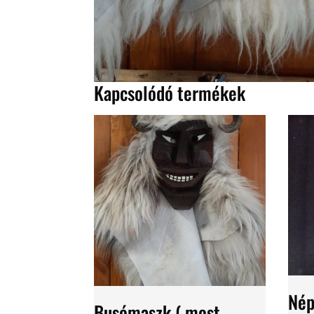
Kapcsolódó termékek
Nép
Busómaszk ( most