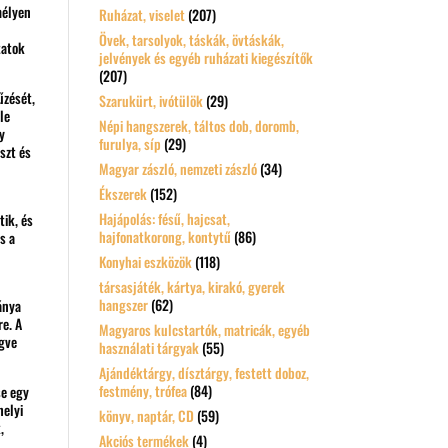
mélyen
Ruházat, viselet
(207)
Övek, tarsolyok, táskák, övtáskák,
tatok
jelvények és egyéb ruházati kiegészítők
(207)
űzését,
Szarukürt, ivótülök
(29)
le
Népi hangszerek, táltos dob, doromb,
y
furulya, síp
(29)
szt és
Magyar zászló, nemzeti zászló
(34)
Ékszerek
(152)
Hajápolás: fésű, hajcsat,
tik, és
hajfonatkorong, kontytű
(86)
s a
Konyhai eszközök
(118)
társasjáték, kártya, kirakó, gyerek
hangszer
(62)
ánya
e. A
Magyaros kulcstartók, matricák, egyéb
egve
használati tárgyak
(55)
Ajándéktárgy, dísztárgy, festett doboz,
festmény, trófea
(84)
se egy
helyi
könyv, naptár, CD
(59)
,
Akciós termékek
(4)