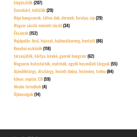
kiegészítők
(207)
Szarukürt, ivótülök
(29)
Népi hangszerek, táltos dob, doromb, furulya, síp
(29)
Magyar zászló, nemzeti zászló
(34)
Ékszerek
(152)
Hajápolás: fésű, hajcsat, hajfonatkorong, kontytű
(86)
Konyhai eszközök
(118)
társasjáték, kártya, kirakó, gyerek hangszer
(62)
Magyaros kulcstartók, matricák, egyéb használati tárgyak
(55)
Ajándéktárgy, dísztárgy, festett doboz, festmény, trófea
(84)
könyv, naptár, CD
(59)
Akciós termékek
(4)
Újdonságok
(14)