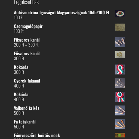
Legolcsóbbak
Autósmatrica-Igazságot Magyarországnak 10db/100 Ft
100
Ft
Csomagolópapir
100
Ft
Fűszeres kanál
Ártartomány:
200
Ft
–
300
Ft
200 Ft
Fűszeres kanál
-
300
Ft
300 Ft
Kokárda
300
Ft
Gyerek fakanál
400
Ft
Kokárda
400
Ft
Vajkenő fa kés
500
Ft
Fa teáskanál
500
Ft
Fémvesszőre beütős nock