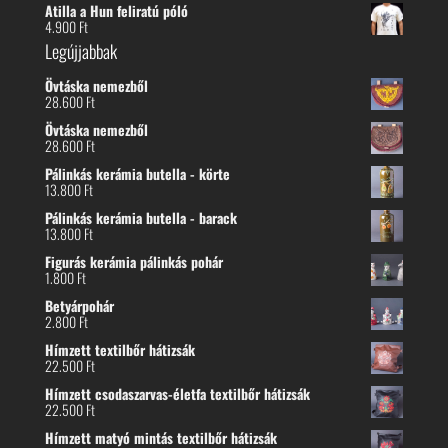
Atilla a Hun feliratú póló
4.900
Ft
Legújjabbak
Övtáska nemezből
28.600
Ft
Övtáska nemezből
28.600
Ft
Pálinkás kerámia butella - körte
13.800
Ft
Pálinkás kerámia butella - barack
13.800
Ft
Figurás kerámia pálinkás pohár
1.800
Ft
Betyárpohár
2.800
Ft
Hímzett textilbőr hátizsák
22.500
Ft
Hímzett csodaszarvas-életfa textilbőr hátizsák
22.500
Ft
Hímzett matyó mintás textilbőr hátizsák