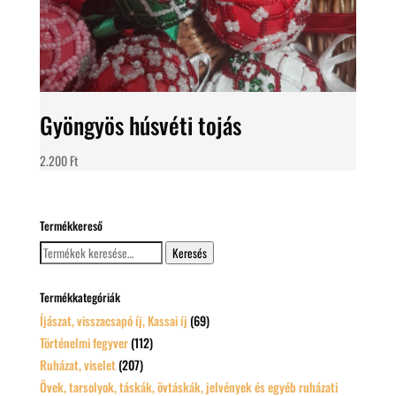
Gyöngyös húsvéti tojás
2.200
Ft
Termékkereső
Keresés
Keresés
a
következőre:
Termékkategóriák
Íjászat, visszacsapó íj, Kassai íj
(69)
Történelmi fegyver
(112)
Ruházat, viselet
(207)
Övek, tarsolyok, táskák, övtáskák, jelvények és egyéb ruházati