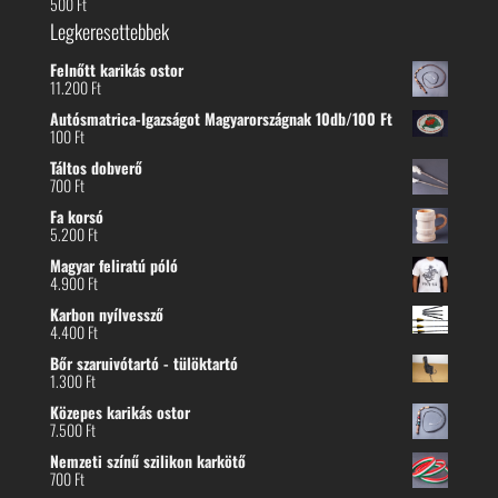
500
Ft
Legkeresettebbek
Felnőtt karikás ostor
11.200
Ft
Autósmatrica-Igazságot Magyarországnak 10db/100 Ft
100
Ft
Táltos dobverő
700
Ft
Fa korsó
5.200
Ft
Magyar feliratú póló
4.900
Ft
Karbon nyílvessző
4.400
Ft
Bőr szaruivótartó - tülöktartó
1.300
Ft
Közepes karikás ostor
7.500
Ft
Nemzeti színű szilikon karkötő
700
Ft