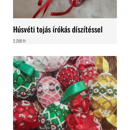
Húsvéti tojás írókás díszítéssel
2.200
Ft