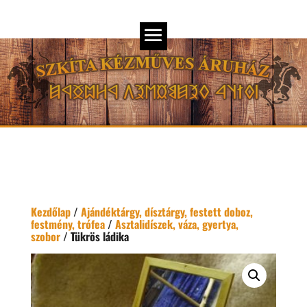
Kezdőlap
/
Ajándéktárgy, dísztárgy, festett doboz,
festmény, trófea
/
Asztalidíszek, váza, gyertya,
szobor
/ Tükrös ládika