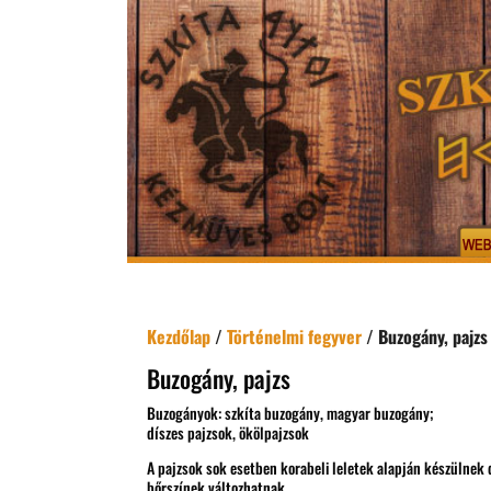
Kezdőlap
/
Történelmi fegyver
/ Buzogány, pajzs
Buzogány, pajzs
Buzogányok: szkíta buzogány, magyar buzogány;
díszes pajzsok, ökölpajzsok
A pajzsok sok esetben korabeli leletek alapján készülnek d
bőrszínek változhatnak.