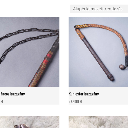
láncos buzogány
Kun ostor buzogány
0
Ft
27.400
Ft