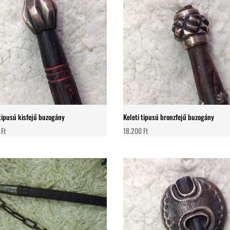
 tipusú kisfejű buzogány
Keleti tipusú bronzfejű buzogány
0
Ft
18.200
Ft