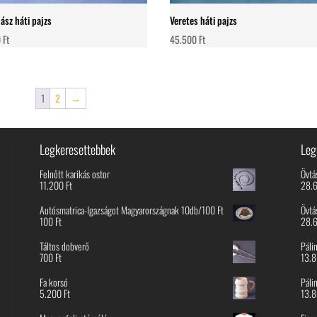
ász háti pajzs
Veretes háti pajzs
0
Ft
45.500
Ft
1
2
→
Legkeresettebbek
Leg
Felnőtt karikás ostor
Övtá
11.200
Ft
28.
Autósmatrica-Igazságot Magyarországnak 10db/100 Ft
Övtá
100
Ft
28.
Táltos dobverő
Páli
700
Ft
13.
Fa korsó
Páli
5.200
Ft
13.