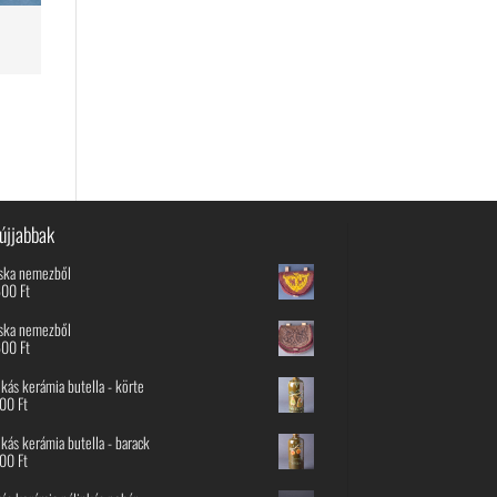
újjabbak
ska nemezből
600
Ft
ska nemezből
600
Ft
nkás kerámia butella - körte
800
Ft
nkás kerámia butella - barack
800
Ft