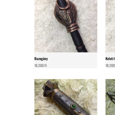
Buzogány
Keleti
18.200
Ft
18.20