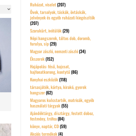
Ruházat, viselet
(207)
Övek, tarsolyok, táskák, övtáskák,
jelvények és egyéb ruházati kiegészítők
(207)
Szarukürt, ivótülök
(29)
Népi hangszerek, táltos dob, doromb,
furulya, síp
(29)
Magyar zászló, nemzeti zászló
(34)
Ékszerek
(152)
Hajápolás: fésű, hajcsat,
hajfonatkorong, kontytű
(86)
Konyhai eszközök
(118)
társasjáték, kártya, kirakó, gyerek
hangszer
(62)
Magyaros kulcstartók, matricák, egyéb
használati tárgyak
(55)
Ajándéktárgy, dísztárgy, festett doboz,
festmény, trófea
(84)
könyv, naptár, CD
(59)
Akciós termékek
(4)