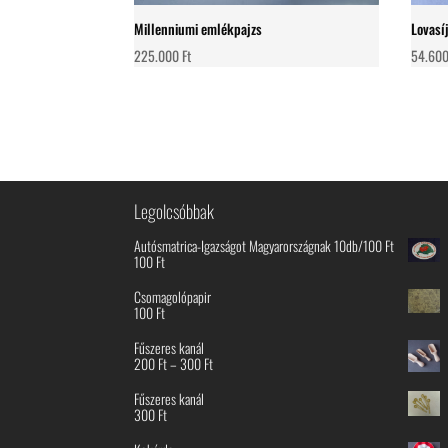
Millenniumi emlékpajzs
Lovasíj
225.000
Ft
54.60
Legolcsóbbak
Autósmatrica-Igazságot Magyarországnak 10db/100 Ft
100
Ft
Csomagolópapir
100
Ft
Fűszeres kanál
Ártartomány:
200
Ft
–
300
Ft
200 Ft
-
Fűszeres kanál
300 Ft
300
Ft