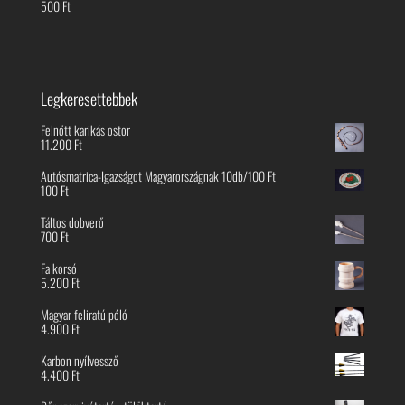
500
Ft
Legkeresettebbek
Felnőtt karikás ostor
11.200
Ft
Autósmatrica-Igazságot Magyarországnak 10db/100 Ft
100
Ft
Táltos dobverő
700
Ft
Fa korsó
5.200
Ft
Magyar feliratú póló
4.900
Ft
Karbon nyílvessző
4.400
Ft