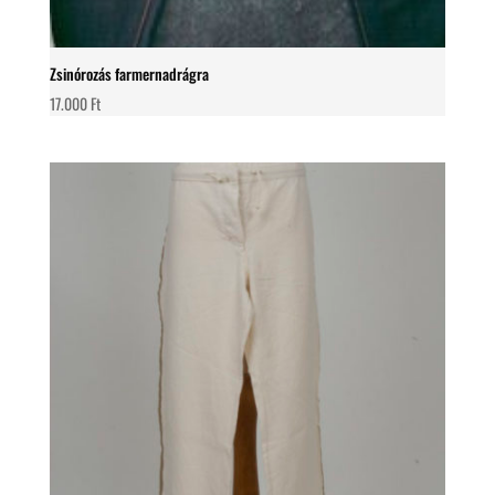
Zsinórozás farmernadrágra
17.000
Ft