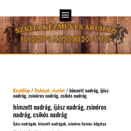
Kezdőlap
/
Ruházat, viselet
/ hímzett nadrág, íjász
nadrág, zsinóros nadrág, csikós nadrág
hímzett nadrág, íjász nadrág, zsinóros
nadrág, csikós nadrág
Íjász nadrágok, hímzett nadrágok, zsinóros farmer, bőgatya