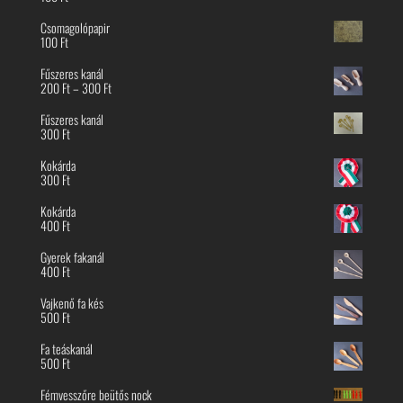
Csomagolópapir
100
Ft
Fűszeres kanál
Ártartomány:
200
Ft
–
300
Ft
200 Ft
-
Fűszeres kanál
300 Ft
300
Ft
Kokárda
300
Ft
Kokárda
400
Ft
Gyerek fakanál
400
Ft
Vajkenő fa kés
500
Ft
Fa teáskanál
500
Ft
Fémvesszőre beütős nock