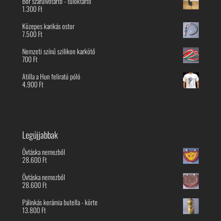
Bőr szaruivótartó - tülöktartó
1.300
Ft
Közepes karikás ostor
7.500
Ft
Nemzeti színű szilikon karkötő
700
Ft
Atilla a Hun feliratú póló
4.900
Ft
Legújjabbak
Övtáska nemezből
28.600
Ft
Övtáska nemezből
28.600
Ft
Pálinkás kerámia butella - körte
13.800
Ft