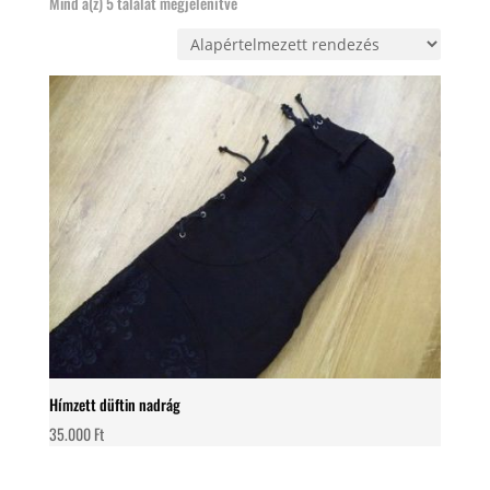
Mind a(z) 5 találat megjelenítve
Hímzett düftin nadrág
35.000
Ft