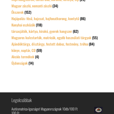
Magyar zászló, nemzeti zászló
(34)
Ékszerek
(152)
Hajápolás: fésű, hajcsat, hajfonatkorong, kontytű
(86)
Konyhai eszközök
(118)
társasjáték, kártya, kirakó, gyerek hangszer
(62)
Magyaros kulcstartók, matricák, egyéb használati tárgyak
(55)
Ajándéktárgy, dísztárgy, festett doboz, festmény, trófea
(84)
könyv, naptár, CD
(59)
Akciós termékek
(4)
Újdonságok
(14)
Legolcsóbbak
Autósmatrica-Igazságot Magyarországnak 10db/100 Ft
100
Ft