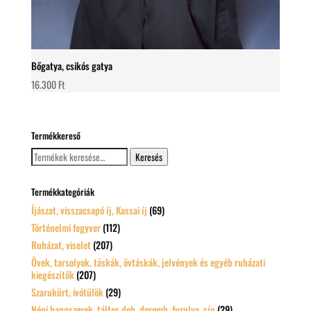
Bőgatya, csikós gatya
16.300
Ft
Termékkereső
Keresés
Keresés
a
következőre:
Termékkategóriák
Íjászat, visszacsapó íj, Kassai íj
(69)
Történelmi fegyver
(112)
Ruházat, viselet
(207)
Övek, tarsolyok, táskák, övtáskák, jelvények és egyéb ruházati
kiegészítők
(207)
Szarukürt, ivótülök
(29)
Népi hangszerek, táltos dob, doromb, furulya, síp
(29)