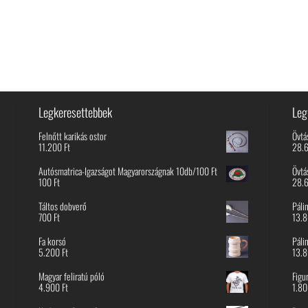
Legkeresettebbek
Leg
Felnőtt karikás ostor
Övtá
11.200
Ft
28.
Autósmatrica-Igazságot Magyarországnak 10db/100 Ft
Övtá
100
Ft
28.
Táltos dobverő
Páli
700
Ft
13.
Fa korsó
Páli
5.200
Ft
13.
Magyar feliratú póló
Figu
4.900
Ft
1.8