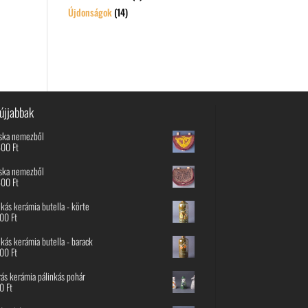
Újdonságok
(14)
újjabbak
ska nemezből
600
Ft
ska nemezből
600
Ft
nkás kerámia butella - körte
800
Ft
nkás kerámia butella - barack
800
Ft
rás kerámia pálinkás pohár
00
Ft