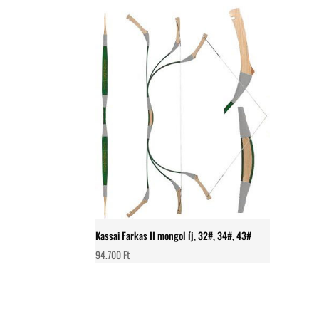
Kassai Farkas II mongol íj, 32#, 34#, 43#
94.700
Ft