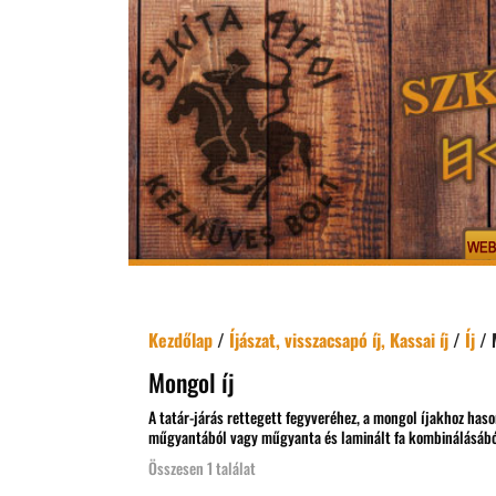
Kezdőlap
/
Íjászat, visszacsapó íj, Kassai íj
/
Íj
/ 
Mongol íj
A tatár-járás rettegett fegyveréhez, a mongol íjakhoz h
műgyantából vagy műgyanta és laminált fa kombinálásábó
Összesen 1 találat