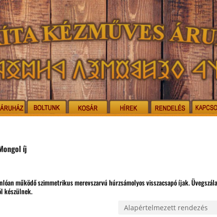
Mongol íj
asonlóan működő szimmetrikus merevszarvú húrzsámolyos visszacsapó íjak. Üvegszál
l készülnek.