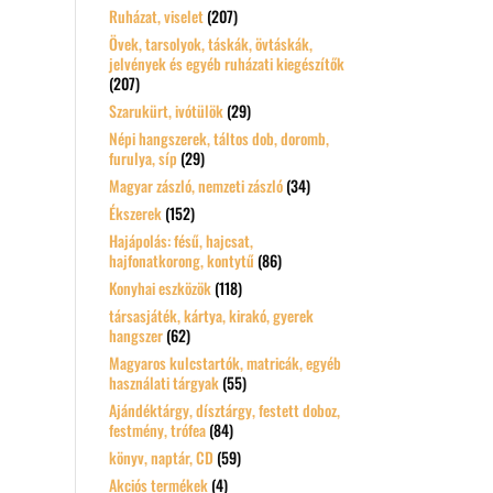
Ruházat, viselet
(207)
Övek, tarsolyok, táskák, övtáskák,
jelvények és egyéb ruházati kiegészítők
(207)
Szarukürt, ivótülök
(29)
Népi hangszerek, táltos dob, doromb,
furulya, síp
(29)
Magyar zászló, nemzeti zászló
(34)
Ékszerek
(152)
Hajápolás: fésű, hajcsat,
hajfonatkorong, kontytű
(86)
Konyhai eszközök
(118)
társasjáték, kártya, kirakó, gyerek
hangszer
(62)
Magyaros kulcstartók, matricák, egyéb
használati tárgyak
(55)
Ajándéktárgy, dísztárgy, festett doboz,
festmény, trófea
(84)
könyv, naptár, CD
(59)
Akciós termékek
(4)