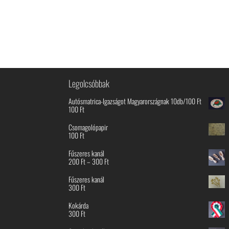
Legolcsóbbak
Autósmatrica-Igazságot Magyarországnak 10db/100 Ft
100
Ft
Csomagolópapir
100
Ft
Fűszeres kanál
Ártartomány:
200
Ft
–
300
Ft
200 Ft
-
Fűszeres kanál
300 Ft
300
Ft
Kokárda
300
Ft