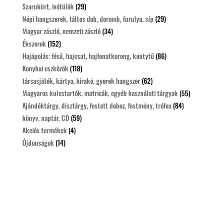
Szarukürt, ivótülök
(29)
Népi hangszerek, táltos dob, doromb, furulya, síp
(29)
Magyar zászló, nemzeti zászló
(34)
Ékszerek
(152)
Hajápolás: fésű, hajcsat, hajfonatkorong, kontytű
(86)
Konyhai eszközök
(118)
társasjáték, kártya, kirakó, gyerek hangszer
(62)
Magyaros kulcstartók, matricák, egyéb használati tárgyak
(55)
Ajándéktárgy, dísztárgy, festett doboz, festmény, trófea
(84)
könyv, naptár, CD
(59)
Akciós termékek
(4)
Újdonságok
(14)
Legolcsóbbak