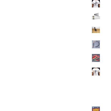
Magyar feliratú póló
4.900
Ft
Karbon nyílvessző
4.400
Ft
Bőr szaruivótartó - tülöktartó
1.300
Ft
Közepes karikás ostor
7.500
Ft
Nemzeti színű szilikon karkötő
700
Ft
Atilla a Hun feliratú póló
4.900
Ft
Legújjabbak
Övtáska nemezből