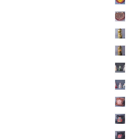
28.600
Ft
Övtáska nemezből
28.600
Ft
Pálinkás kerámia butella - körte
13.800
Ft
Pálinkás kerámia butella - barack
13.800
Ft
Figurás kerámia pálinkás pohár
1.800
Ft
Betyárpohár
2.800
Ft
Hímzett textilbőr hátizsák
22.500
Ft
Hímzett csodaszarvas-életfa textilbőr hátizsák
22.500
Ft
Hímzett matyó mintás textilbőr hátizsák