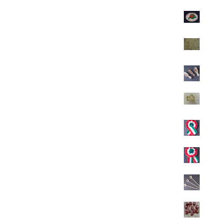
Autósmatrica-Igazságot Magyarországnak 10db/100 Ft
100
Ft
Csomagolópapir
100
Ft
Fűszeres kanál
Ártartomány:
200
Ft
–
300
Ft
200 Ft
-
Fűszeres kanál
300 Ft
300
Ft
Kokárda
300
Ft
Kokárda
400
Ft
Gyerek fakanál
400
Ft
Húsvéti tojás fából
500
Ft