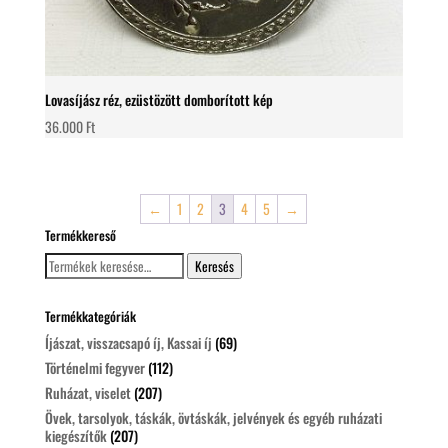
Lovasíjász réz, ezüstözött domborított kép
36.000
Ft
←
1
2
3
4
5
→
Termékkereső
Keresés
Keresés
a
következőre:
Termékkategóriák
Íjászat, visszacsapó íj, Kassai íj
(69)
Történelmi fegyver
(112)
Ruházat, viselet
(207)
Övek, tarsolyok, táskák, övtáskák, jelvények és egyéb ruházati
kiegészítők
(207)