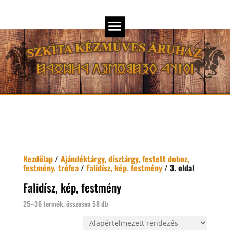
Kezdőlap
/
Ajándéktárgy, dísztárgy, festett doboz,
festmény, trófea
/
Falidísz, kép, festmény
/ 3. oldal
Falidísz, kép, festmény
25–36 termék, összesen 58 db