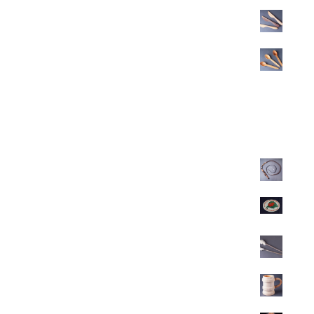
Vajkenő fa kés
500
Ft
Fa teáskanál
500
Ft
Legkeresettebbek
Felnőtt karikás ostor
11.200
Ft
Autósmatrica-Igazságot Magyarországnak 10db/100 Ft
100
Ft
Táltos dobverő
700
Ft
Fa korsó
5.200
Ft