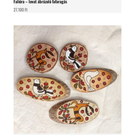
Falióra – lovat ábrázoló fafaragás
27.100
Ft