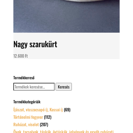
Nagy szarukürt
12.600
Ft
Termékkereső
Keresés
Keresés
a
következőre:
Termékkategóriák
Íjászat, visszacsapó íj, Kassai íj
(69)
Történelmi fegyver
(112)
Ruházat, viselet
(207)
Övek, tarsolyok, táskák, övtáskák, jelvények és egyéb ruházati