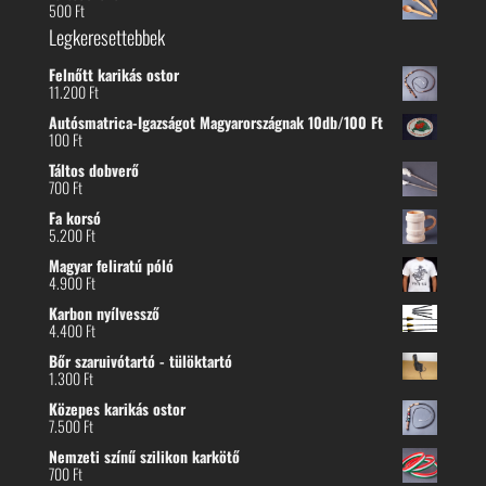
500
Ft
Legkeresettebbek
Felnőtt karikás ostor
11.200
Ft
Autósmatrica-Igazságot Magyarországnak 10db/100 Ft
100
Ft
Táltos dobverő
700
Ft
Fa korsó
5.200
Ft
Magyar feliratú póló
4.900
Ft
Karbon nyílvessző
4.400
Ft
Bőr szaruivótartó - tülöktartó
1.300
Ft
Közepes karikás ostor
7.500
Ft
Nemzeti színű szilikon karkötő
700
Ft