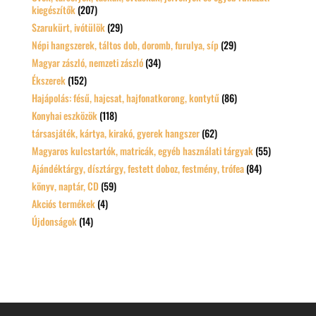
kiegészítők
(207)
Szarukürt, ivótülök
(29)
Népi hangszerek, táltos dob, doromb, furulya, síp
(29)
Magyar zászló, nemzeti zászló
(34)
Ékszerek
(152)
Hajápolás: fésű, hajcsat, hajfonatkorong, kontytű
(86)
Konyhai eszközök
(118)
társasjáték, kártya, kirakó, gyerek hangszer
(62)
Magyaros kulcstartók, matricák, egyéb használati tárgyak
(55)
Ajándéktárgy, dísztárgy, festett doboz, festmény, trófea
(84)
könyv, naptár, CD
(59)
Akciós termékek
(4)
Újdonságok
(14)