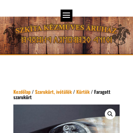
Kezdőlap
/
Szarukürt, ivótülök
/
Kürtök
/ Faragott
szarukürt