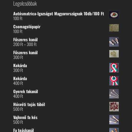
Legolcsóbbak
Autósmatrica-Igazságot Magyarországnak 10db/100 Ft
100
Ft
Csomagolópapir
100
Ft
Fűszeres kanál
Ártartomány:
200
Ft
–
300
Ft
200 Ft
Fűszeres kanál
-
300
Ft
300 Ft
Kokárda
300
Ft
Kokárda
400
Ft
Gyerek fakanál
400
Ft
Húsvéti tojás fából
500
Ft
Vajkenő fa kés
500
Ft
Fa teáskanál