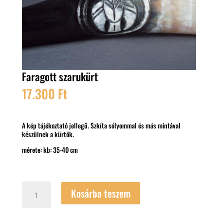
Faragott szarukürt
17.300
Ft
A kép tájékoztató jellegű. Szkíta sólyommal és más mintával
készülnek a kürtök.
mérete: kb: 35-40 cm
Faragott
Kosárba teszem
szarukürt
mennyiség