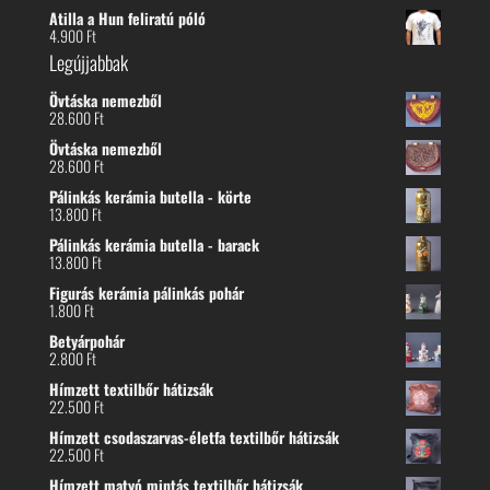
Atilla a Hun feliratú póló
4.900
Ft
Legújjabbak
Övtáska nemezből
28.600
Ft
Övtáska nemezből
28.600
Ft
Pálinkás kerámia butella - körte
13.800
Ft
Pálinkás kerámia butella - barack
13.800
Ft
Figurás kerámia pálinkás pohár
1.800
Ft
Betyárpohár
2.800
Ft
Hímzett textilbőr hátizsák
22.500
Ft
Hímzett csodaszarvas-életfa textilbőr hátizsák
22.500
Ft
Hímzett matyó mintás textilbőr hátizsák