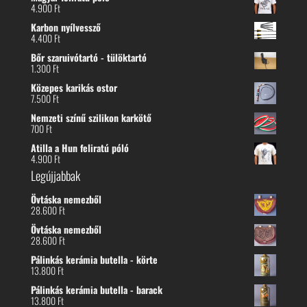
4.900
Ft
Karbon nyílvessző
4.400
Ft
Bőr szaruivótartó - tülöktartó
1.300
Ft
Közepes karikás ostor
7.500
Ft
Nemzeti színű szilikon karkötő
700
Ft
Atilla a Hun feliratú póló
4.900
Ft
Legújjabbak
Övtáska nemezből
28.600
Ft
Övtáska nemezből
28.600
Ft
Pálinkás kerámia butella - körte
13.800
Ft
Pálinkás kerámia butella - barack
13.800
Ft