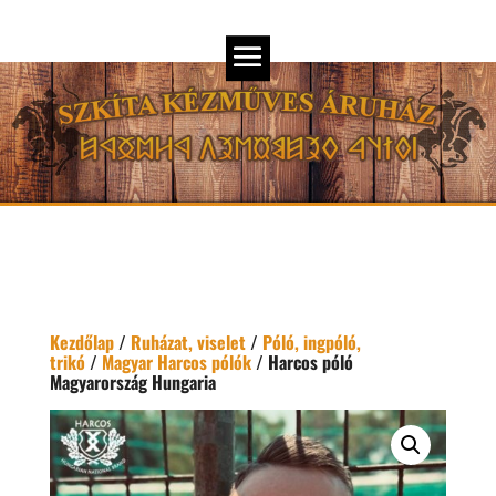
Kezdőlap
/
Ruházat, viselet
/
Póló, ingpóló,
trikó
/
Magyar Harcos pólók
/ Harcos póló
Magyarország Hungaria