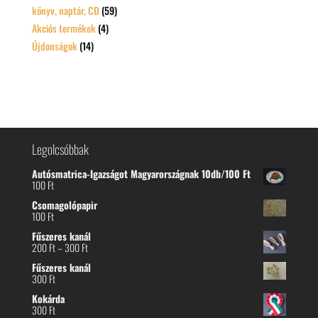
könyv, naptár, CD
(59)
Akciós termékek
(4)
Újdonságok
(14)
Legolcsóbbak
Autósmatrica-Igazságot Magyarországnak 10db/100 Ft
100
Ft
Csomagolópapir
100
Ft
Fűszeres kanál
Ártartomány:
200
Ft
–
300
Ft
200 Ft
Fűszeres kanál
-
300
Ft
300 Ft
Kokárda
300
Ft