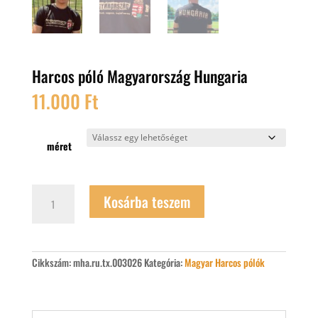
Harcos póló Magyarország Hungaria
11.000
Ft
méret
Harcos
Kosárba teszem
póló
Magyarország
Hungaria
mennyiség
Cikkszám:
mha.ru.tx.003026
Kategória:
Magyar Harcos pólók