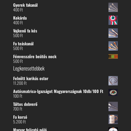
Gyerek fakanál
400
Ft
Kokárda
400
Ft
Vajkenő fa kés
500
Ft
Fa teáskanál
500
Ft
Fémvesszőre beütős nock
500
Ft
Legkeresettebbek
Felnőtt karikás ostor
11.200
Ft
Autósmatrica-Igazságot Magyarországnak 10db/100 Ft
100
Ft
Táltos dobverő
700
Ft
Fa korsó
5.200
Ft
Magyar feliratú póló