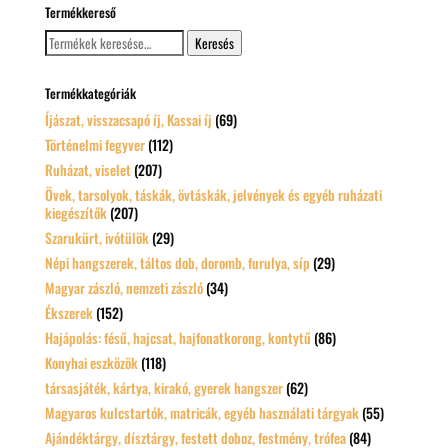
Termékkereső
Keresés
Keresés
a
következőre:
Termékkategóriák
Íjászat, visszacsapó íj, Kassai íj
(69)
Történelmi fegyver
(112)
Ruházat, viselet
(207)
Övek, tarsolyok, táskák, övtáskák, jelvények és egyéb ruházati
kiegészítők
(207)
Szarukürt, ivótülök
(29)
Népi hangszerek, táltos dob, doromb, furulya, síp
(29)
Magyar zászló, nemzeti zászló
(34)
Ékszerek
(152)
Hajápolás: fésű, hajcsat, hajfonatkorong, kontytű
(86)
Konyhai eszközök
(118)
társasjáték, kártya, kirakó, gyerek hangszer
(62)
Magyaros kulcstartók, matricák, egyéb használati tárgyak
(55)
Ajándéktárgy, dísztárgy, festett doboz, festmény, trófea
(84)