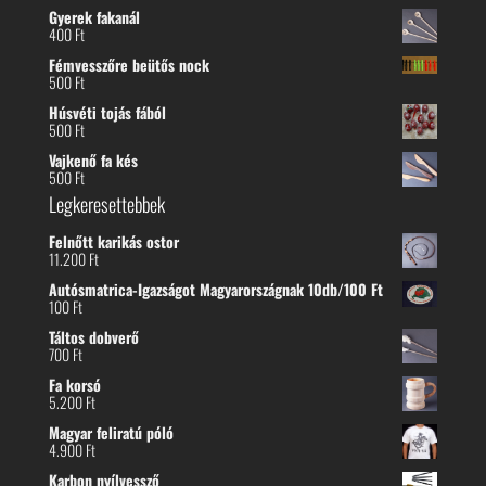
Gyerek fakanál
400
Ft
Fémvesszőre beütős nock
500
Ft
Húsvéti tojás fából
500
Ft
Vajkenő fa kés
500
Ft
Legkeresettebbek
Felnőtt karikás ostor
11.200
Ft
Autósmatrica-Igazságot Magyarországnak 10db/100 Ft
100
Ft
Táltos dobverő
700
Ft
Fa korsó
5.200
Ft
Magyar feliratú póló
4.900
Ft
Karbon nyílvessző