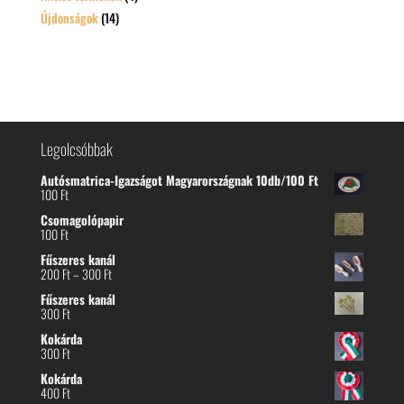
Újdonságok
(14)
Legolcsóbbak
Autósmatrica-Igazságot Magyarországnak 10db/100 Ft
100
Ft
Csomagolópapir
100
Ft
Fűszeres kanál
Ártartomány:
200
Ft
–
300
Ft
200 Ft
Fűszeres kanál
-
300
Ft
300 Ft
Kokárda
300
Ft
Kokárda
400
Ft