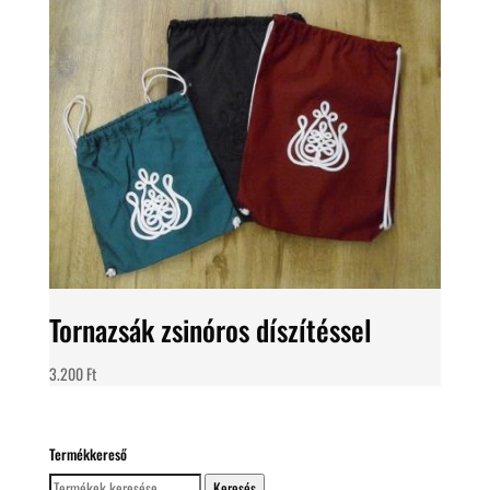
Tornazsák zsinóros díszítéssel
3.200
Ft
Termékkereső
Keresés
Keresés