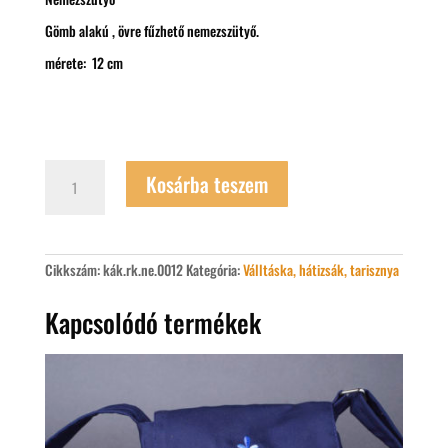
Gömb alakú , övre fűzhető nemezszütyő.
mérete: 12 cm
Nemezszütyő
Kosárba teszem
mennyiség
Cikkszám:
kák.rk.ne.0012
Kategória:
Válltáska, hátizsák, tarisznya
Kapcsolódó termékek