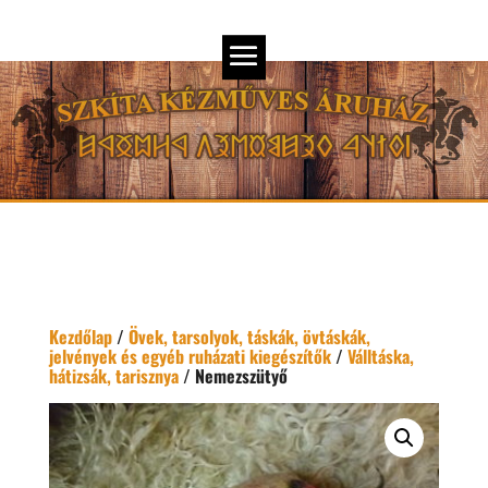
Kezdőlap
/
Övek, tarsolyok, táskák, övtáskák,
jelvények és egyéb ruházati kiegészítők
/
Válltáska,
hátizsák, tarisznya
/ Nemezszütyő