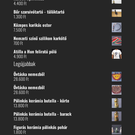
4.400
Ft
Bőr szaruivótartó - tülöktartó
1.300
Ft
Közepes karikás ostor
7.500
Ft
Nemzeti színű szilikon karkötő
700
Ft
Atilla a Hun feliratú póló
4.900
Ft
Legújjabbak
Övtáska nemezből
28.600
Ft
Övtáska nemezből
28.600
Ft
Pálinkás kerámia butella - körte
13.800
Ft
Pálinkás kerámia butella - barack
13.800
Ft
Figurás kerámia pálinkás pohár
1.800
Ft