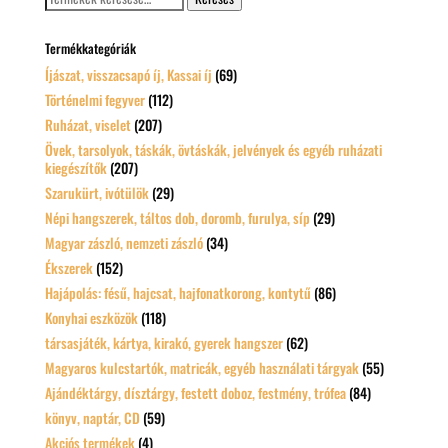
a
következőre:
Termékkategóriák
Íjászat, visszacsapó íj, Kassai íj
(69)
Történelmi fegyver
(112)
Ruházat, viselet
(207)
Övek, tarsolyok, táskák, övtáskák, jelvények és egyéb ruházati
kiegészítők
(207)
Szarukürt, ivótülök
(29)
Népi hangszerek, táltos dob, doromb, furulya, síp
(29)
Magyar zászló, nemzeti zászló
(34)
Ékszerek
(152)
Hajápolás: fésű, hajcsat, hajfonatkorong, kontytű
(86)
Konyhai eszközök
(118)
társasjáték, kártya, kirakó, gyerek hangszer
(62)
Magyaros kulcstartók, matricák, egyéb használati tárgyak
(55)
Ajándéktárgy, dísztárgy, festett doboz, festmény, trófea
(84)
könyv, naptár, CD
(59)
Akciós termékek
(4)