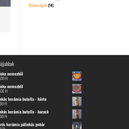
Újdonságok
(14)
újjabbak
áska nemezből
600
Ft
áska nemezből
600
Ft
nkás kerámia butella - körte
800
Ft
nkás kerámia butella - barack
800
Ft
urás kerámia pálinkás pohár
00
Ft