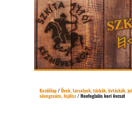
Kezdőlap
/
Övek, tarsolyok, táskák, övtáskák, j
süvegcsúcs, fejdísz
/ Honfoglalás kori övcsat