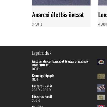
Anarcsi életfás övcsat
Lov
3.700
Ft
4.000
Legolcsóbbak
Autósmatrica-Igazságot Magyarországnak
10db/100 Ft
100
Ft
Csomagolópapir
100
Ft
Fűszeres kanál
Ártartomány:
200
Ft
–
300
Ft
200 Ft
Fűszeres kanál
-
300
Ft
300 Ft
Kokárda