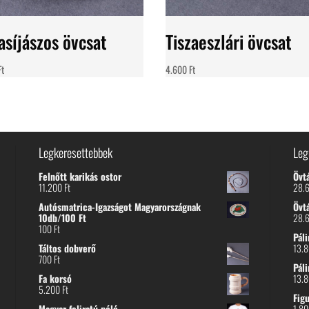
asíjászos övcsat
Tiszaeszlári övcsat
Ft
4.600
Ft
Legkeresettebbek
Leg
Felnőtt karikás ostor
Övt
11.200
Ft
28.
Autósmatrica-Igazságot Magyarországnak
Övt
10db/100 Ft
28.
100
Ft
Páli
Táltos dobverő
13.
700
Ft
Páli
Fa korsó
13.
5.200
Ft
Fig
Magyar feliratú póló
1.8