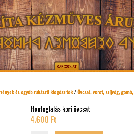
elvények és egyéb ruházati kiegészítők
/
Övcsat, veret, szíjvég, gomb,
Honfoglalás kori övcsat
4.600
Ft
Honfoglalás