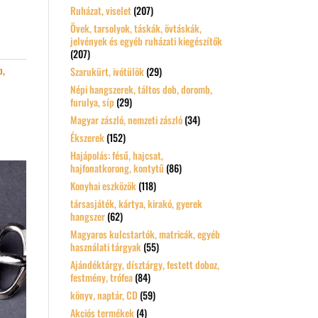
Ruházat, viselet
(207)
Övek, tarsolyok, táskák, övtáskák,
jelvények és egyéb ruházati kiegészítők
(207)
b,
Szarukürt, ivótülök
(29)
Népi hangszerek, táltos dob, doromb,
furulya, síp
(29)
Magyar zászló, nemzeti zászló
(34)
Ékszerek
(152)
Hajápolás: fésű, hajcsat,
hajfonatkorong, kontytű
(86)
Konyhai eszközök
(118)
társasjáték, kártya, kirakó, gyerek
hangszer
(62)
Magyaros kulcstartók, matricák, egyéb
használati tárgyak
(55)
Ajándéktárgy, dísztárgy, festett doboz,
festmény, trófea
(84)
könyv, naptár, CD
(59)
Akciós termékek
(4)