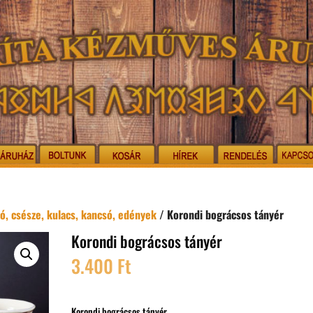
só, csésze, kulacs, kancsó, edények
/ Korondi bográcsos tányér
Korondi bográcsos tányér
3.400
Ft
Korondi bográcsos tányér.