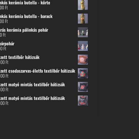
nkás kerámia butella - körte
800
Ft
nkás kerámia butella - barack
800
Ft
urás kerámia pálinkás pohár
00
Ft
yárpohár
00
Ft
ett textilbőr hátizsák
500
Ft
ett csodaszarvas-életfa textilbőr hátizsák
500
Ft
zett matyó mintás textilbőr hátizsák
500
Ft
zett matyó mintás textilbőr hátizsák
500
Ft