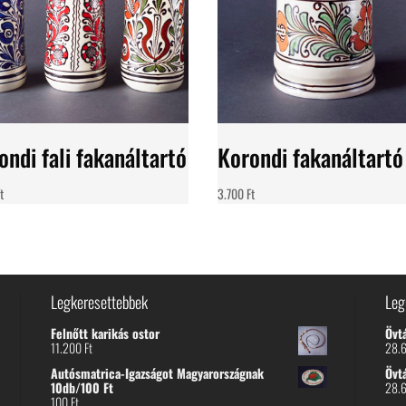
ondi fali fakanáltartó
Korondi fakanáltartó
t
3.700
Ft
Legkeresettebbek
Leg
Felnőtt karikás ostor
Övt
11.200
Ft
28.
Autósmatrica-Igazságot Magyarországnak
Övt
10db/100 Ft
28.
100
Ft