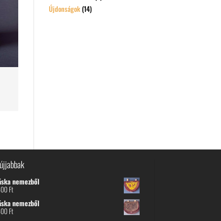
Újdonságok
(14)
újjabbak
áska nemezből
600
Ft
áska nemezből
600
Ft