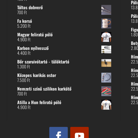
Páli
Táltos dobverő
13.
700
Ft
Páli
Fa korsó
13.
5.200
Ft
Fig
Magyar feliratú póló
1.8
4.900
Ft
Bet
Karbon nyílvessző
2.8
4.400
Ft
Hímz
Bőr szaruivótartó - tülöktartó
22.
1.300
Ft
Hímz
Közepes karikás ostor
22.
7.500
Ft
Hím
Nemzeti színű szilikon karkötő
22.
700
Ft
Hím
Atilla a Hun feliratú póló
22.
4.900
Ft