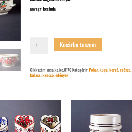
anyaga: kerámia
Korondi
Kosárba teszem
bográcsos
tányér
mennyiség
Cikkszám:
msá.ke.ke.0170
Kategória:
Pohár, kupa, korsó, csésze,
kulacs, kancsó, edények