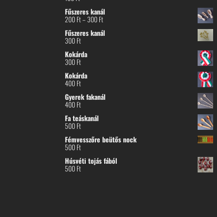
Fűszeres kanál
Ártartomány:
200
Ft
–
300
Ft
200 Ft
Fűszeres kanál
-
300
Ft
300 Ft
Kokárda
300
Ft
Kokárda
400
Ft
Gyerek fakanál
400
Ft
Fa teáskanál
500
Ft
Fémvesszőre beütős nock
500
Ft
Húsvéti tojás fából
500
Ft