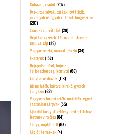
Ruházat, viselet
(207)
Övek, tarsolyok, táskák, övtáskák,
jelvények és egyéb ruházati kiegészítők
(207)
Szarukürt, ivótülök
(29)
Népi hangszerek, táltos dob, doromb,
furulya, síp
(29)
Magyar zászló, nemzeti zászló
(34)
Ékszerek
(152)
Hajápolás: fésű, hajcsat,
hajfonatkorong, kontytű
(86)
Konyhai eszközök
(118)
társasjáték, kártya, kirakó, gyerek
hangszer
(62)
Magyaros kulcstartók, matricák, egyéb
használati tárgyak
(55)
Ajándéktárgy, dísztárgy, festett doboz,
festmény, trófea
(84)
könyv, naptár, CD
(59)
Akciós termékek
(4)