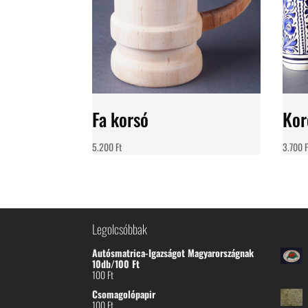
Fa korsó
Kor
5.200
Ft
3.700
F
Legolcsóbbak
Autósmatrica-Igazságot Magyarországnak
10db/100 Ft
100
Ft
Csomagolópapir
100
Ft