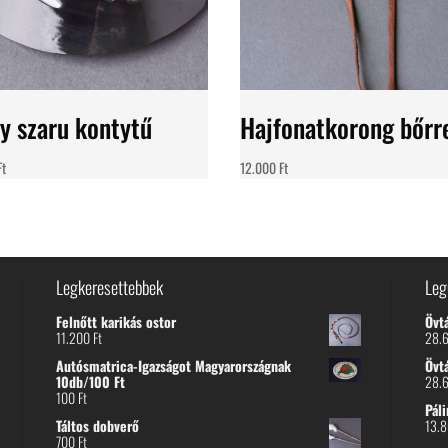
y szaru kontytű
Hajfonatkorong bőrr
Ft
12.000
Ft
Legkeresettebbek
Leg
Felnőtt karikás ostor
Övt
11.200
Ft
28.
Autósmatrica-Igazságot Magyarországnak
Övt
10db/100 Ft
28.
100
Ft
Páli
Táltos dobverő
13.
700
Ft