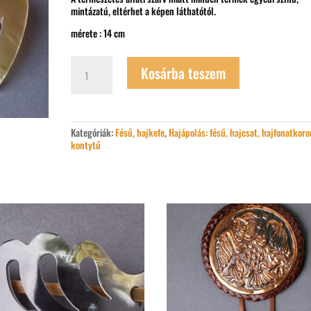
mintázatú, eltérhet a képen láthatótól.
mérete : 14 cm
Nagy
Kosárba teszem
ritkafogú
kaparófésű
mennyiség
Kategóriák:
Fésű, hajkefe
,
Hajápolás: fésű, hajcsat, hajfonatkoro
kontytű