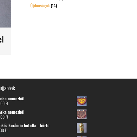
Újdonságok
(14)
el
újjabbak
áska nemezből
600
Ft
áska nemezből
600
Ft
nkás kerámia butella - körte
800
Ft