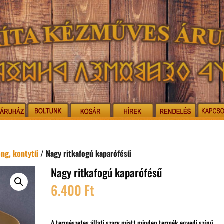
ong, kontytű
/ Nagy ritkafogú kaparófésű
Nagy ritkafogú kaparófésű
6.400
Ft
A természetes állati szarv miatt minden termék egyedi színű,