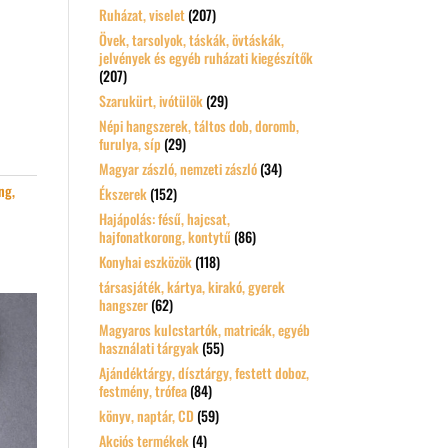
Ruházat, viselet
(207)
Övek, tarsolyok, táskák, övtáskák,
jelvények és egyéb ruházati kiegészítők
(207)
Szarukürt, ivótülök
(29)
Népi hangszerek, táltos dob, doromb,
furulya, síp
(29)
Magyar zászló, nemzeti zászló
(34)
ng,
Ékszerek
(152)
Hajápolás: fésű, hajcsat,
hajfonatkorong, kontytű
(86)
Konyhai eszközök
(118)
társasjáték, kártya, kirakó, gyerek
hangszer
(62)
Magyaros kulcstartók, matricák, egyéb
használati tárgyak
(55)
Ajándéktárgy, dísztárgy, festett doboz,
festmény, trófea
(84)
könyv, naptár, CD
(59)
Akciós termékek
(4)