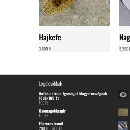
Hajkefe
Nag
3.800
Ft
5.200
Legolcsóbbak
Autósmatrica-Igazságot Magyarországnak
10db/100 Ft
100
Ft
Csomagolópapir
100
Ft
Fűszeres kanál
Ártartomány:
200
Ft
–
300
Ft