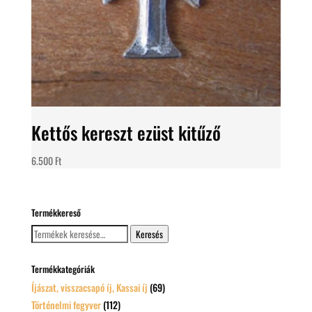
Kettős kereszt ezüst kitűző
6.500
Ft
Termékkereső
Keresés
Keresés
a
következőre:
Termékkategóriák
Íjászat, visszacsapó íj, Kassai íj
(69)
Történelmi fegyver
(112)