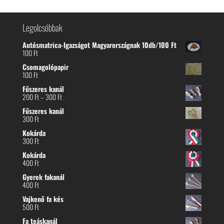
Legolcsóbbak
Autósmatrica-Igazságot Magyarországnak 10db/100 Ft
100
Ft
Csomagolópapir
100
Ft
Fűszeres kanál
Ártartomány:
200
Ft
–
300
Ft
200 Ft
Fűszeres kanál
-
300
Ft
300 Ft
Kokárda
300
Ft
Kokárda
400
Ft
Gyerek fakanál
400
Ft
Vajkenő fa kés
500
Ft
Fa teáskanál