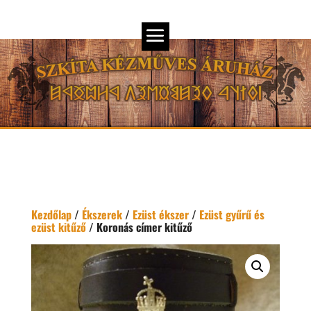
Kezdőlap
/
Ékszerek
/
Ezüst ékszer
/
Ezüst gyűrű és
ezüst kitűző
/ Koronás címer kitűző