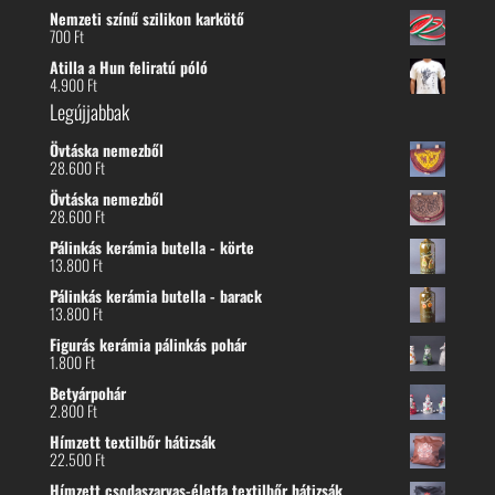
Nemzeti színű szilikon karkötő
700
Ft
Atilla a Hun feliratú póló
4.900
Ft
Legújjabbak
Övtáska nemezből
28.600
Ft
Övtáska nemezből
28.600
Ft
Pálinkás kerámia butella - körte
13.800
Ft
Pálinkás kerámia butella - barack
13.800
Ft
Figurás kerámia pálinkás pohár
1.800
Ft
Betyárpohár
2.800
Ft
Hímzett textilbőr hátizsák
22.500
Ft
Hímzett csodaszarvas-életfa textilbőr hátizsák