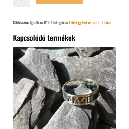
kitűző
mennyiség
Cikkszám:
fga.ék.ez.0120
Kategória:
Ezüst gyűrű és ezüst kitűző
Kapcsolódó termékek