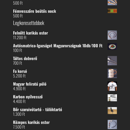
500
Ft
Fémvesszőre beütős nock
500
Ft
Legkeresettebbek
Felnőtt karikás ostor
11.200
Ft
Autósmatrica-Igazságot Magyarországnak 10db/100 Ft
100
Ft
Táltos dobverő
700
Ft
Fa korsó
5.200
Ft
Magyar feliratú póló
4.900
Ft
Karbon nyílvessző
4.400
Ft
Bőr szaruivótartó - tülöktartó
1.300
Ft
Közepes karikás ostor
7.500
Ft