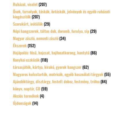
Ruházat, viselet
(207)
Övek, tarsolyok, táskák, övtáskák, jelvények és egyéb ruházati
kiegészítők
(207)
Szarukürt, ivótülök
(29)
Népi hangszerek, táltos dob, doromb, furulya, síp
(29)
Magyar zászló, nemzeti zászló
(34)
Ékszerek
(152)
Hajápolás: fésű, hajcsat, hajfonatkorong, kontytű
(86)
Konyhai eszközök
(118)
társasjáték, kártya, kirakó, gyerek hangszer
(62)
Magyaros kulcstartók, matricák, egyéb használati tárgyak
(55)
Ajándéktárgy, dísztárgy, festett doboz, festmény, trófea
(84)
könyv, naptár, CD
(59)
Akciós termékek
(4)
Újdonságok
(14)