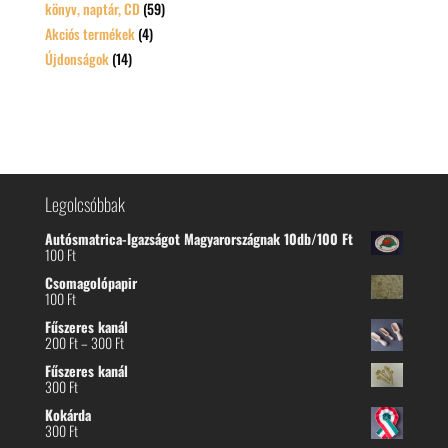
könyv, naptár, CD
(59)
Akciós termékek
(4)
Újdonságok
(14)
Legolcsóbbak
Autósmatrica-Igazságot Magyarországnak 10db/100 Ft
100
Ft
Csomagolópapir
100
Ft
Fűszeres kanál
Ártartomány:
200
Ft
–
300
Ft
200 Ft
Fűszeres kanál
-
300
Ft
300 Ft
Kokárda
300
Ft