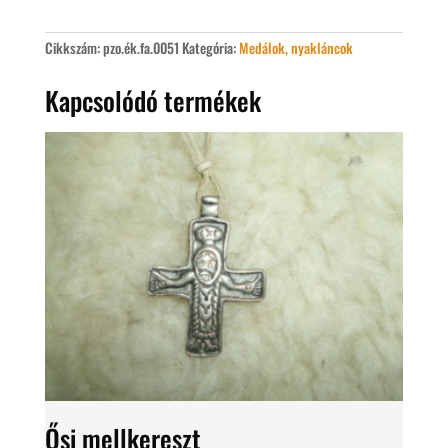
mennyiség
Cikkszám:
pzo.ék.fa.0051
Kategória:
Medálok, nyakláncok
Kapcsolódó termékek
Ősi mellkereszt