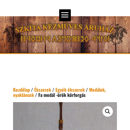
Kezdőlap
/
Ékszerek
/
Egyéb ékszerek
/
Medálok,
nyakláncok
/ Fa medál -örök körforgás