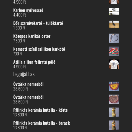
4.900
Ft
Karbon nyílvessző
4.400
Ft
Bőr szaruivótartó - tülöktartó
1.300
Ft
Közepes karikás ostor
7.500
Ft
Nemzeti színű szilikon karkötő
700
Ft
Atilla a Hun feliratú póló
4.900
Ft
Legújjabbak
Övtáska nemezből
28.600
Ft
Övtáska nemezből
28.600
Ft
Pálinkás kerámia butella - körte
13.800
Ft
Pálinkás kerámia butella - barack
13.800
Ft