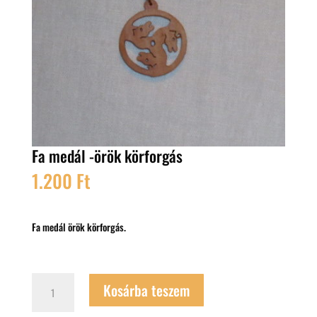
Fa medál -örök körforgás
1.200
Ft
Fa medál örök körforgás.
Fa
Kosárba teszem
medál
-örök
körforgás