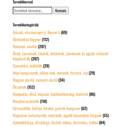
Termékkereső
Keresés
Keresés
a
következőre:
Termékkategóriák
Íjászat, visszacsapó íj, Kassai íj
(69)
Történelmi fegyver
(112)
Ruházat, viselet
(207)
Övek, tarsolyok, táskák, övtáskák, jelvények és egyéb ruházati
kiegészítők
(207)
Szarukürt, ivótülök
(29)
Népi hangszerek, táltos dob, doromb, furulya, síp
(29)
Magyar zászló, nemzeti zászló
(34)
Ékszerek
(152)
Hajápolás: fésű, hajcsat, hajfonatkorong, kontytű
(86)
Konyhai eszközök
(118)
társasjáték, kártya, kirakó, gyerek hangszer
(62)
Magyaros kulcstartók, matricák, egyéb használati tárgyak
(55)
Ajándéktárgy, dísztárgy, festett doboz, festmény, trófea
(84)