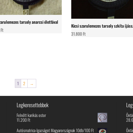
szarulemezes tarsoly anarcsi életfával
Kicsi szarulemezes tarsoly szkíta íjáss
0
Ft
31.800
Ft
1
2
→
Legkeresettebbek
Leg
Felnőtt karikás ostor
Övtá
11.200
Ft
28.
Autósmatrica-Igazságot Magyarországnak 10db/100 Ft
Övtá