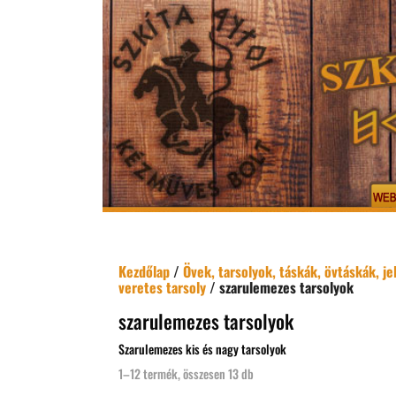
Kezdőlap
/
Övek, tarsolyok, táskák, övtáskák, j
veretes tarsoly
/ szarulemezes tarsolyok
szarulemezes tarsolyok
Szarulemezes kis és nagy tarsolyok
1–12 termék, összesen 13 db