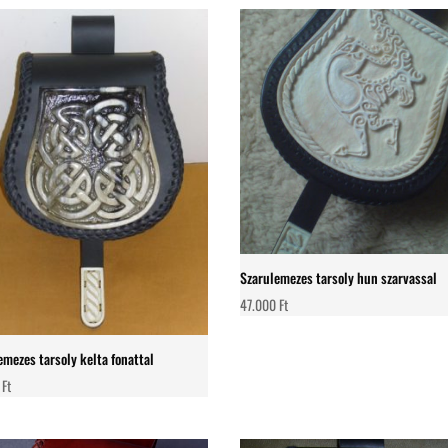
Szarulemezes tarsoly hun szarvassal
47.000
Ft
emezes tarsoly kelta fonattal
0
Ft