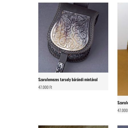
Szarulemezes tarsoly bárándi mintával
47.000
Ft
Szarul
47.00