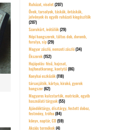
Ruházat, viselet
(207)
Övek, tarsolyok, táskák, övtáskák,
jelvények és egyéb ruházati kiegészítők
(207)
Szarukürt, ivótülök
(29)
Népi hangszerek, táltos dob, doromb,
furulya, síp
(29)
Magyar zászló, nemzeti zászló
(34)
Ékszerek
(152)
Hajápolás: fésű, hajcsat,
hajfonatkorong, kontytű
(86)
Konyhai eszközök
(118)
társasjáték, kártya, kirakó, gyerek
hangszer
(62)
Magyaros kulcstartók, matricák, egyéb
használati tárgyak
(55)
Ajándéktárgy, dísztárgy, festett doboz,
festmény, trófea
(84)
könyv, naptár, CD
(59)
Akciós termékek
(4)