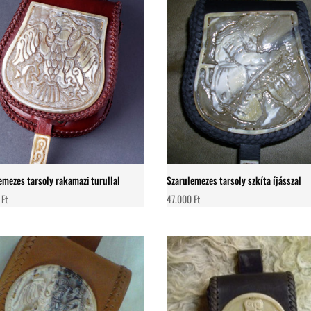
emezes tarsoly rakamazi turullal
Szarulemezes tarsoly szkíta íjásszal
0
Ft
47.000
Ft