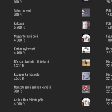
100
Ft
28.
Táltos dobverő
Páli
700
Ft
13.
Fa korsó
Páli
5.200
Ft
13.
Magyar feliratú póló
Figu
4.900
Ft
1.8
Karbon nyílvessző
Bety
4.400
Ft
2.8
Bőr szaruivótartó - tülöktartó
Hímz
1.300
Ft
22.
Közepes karikás ostor
Hímz
7.500
Ft
22.
Nemzeti színű szilikon karkötő
Hímz
700
Ft
22.
Atilla a Hun feliratú póló
Hímz
4.900
Ft
22.