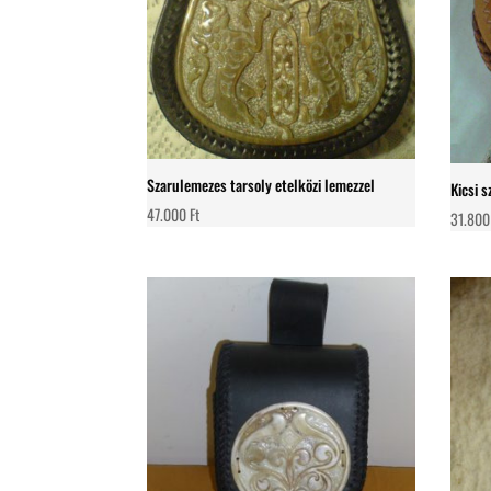
Szarulemezes tarsoly etelközi lemezzel
Kicsi 
47.000
Ft
31.80