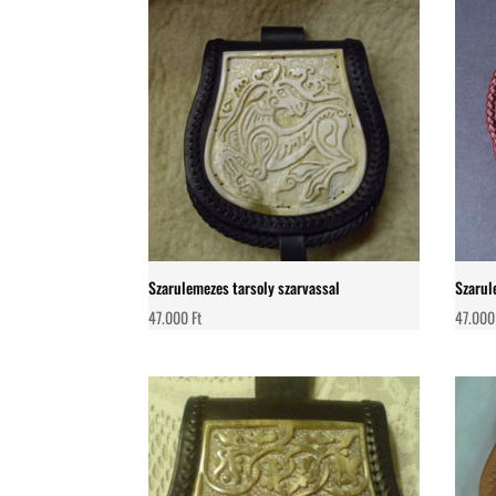
Szarulemezes tarsoly szarvassal
Szarul
47.000
Ft
47.00