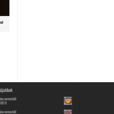
zal
újjabbak
ska nemezből
600
Ft
ska nemezből