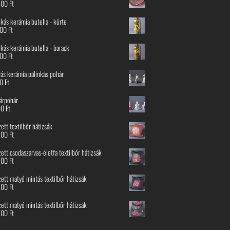
600
Ft
nkás kerámia butella - körte
800
Ft
nkás kerámia butella - barack
800
Ft
rás kerámia pálinkás pohár
00
Ft
árpohár
00
Ft
ett textilbőr hátizsák
500
Ft
ett csodaszarvas-életfa textilbőr hátizsák
500
Ft
ett matyó mintás textilbőr hátizsák
500
Ft
ett matyó mintás textilbőr hátizsák
500
Ft