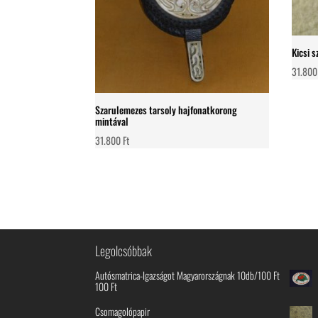
Kicsi 
31.80
Szarulemezes tarsoly hajfonatkorong
mintával
31.800
Ft
Legolcsóbbak
Autósmatrica-Igazságot Magyarországnak 10db/100 Ft
100
Ft
Csomagolópapir