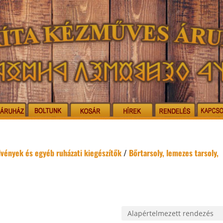
elvények és egyéb ruházati kiegészítők
/
Bőrtarsoly, lemezes tarsoly,