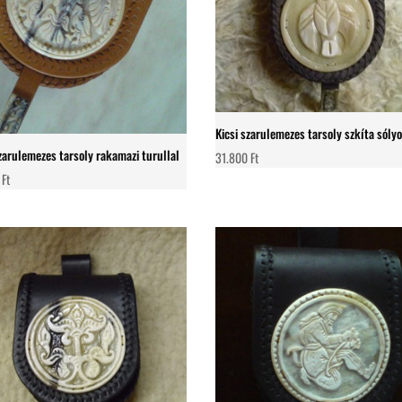
Kicsi szarulemezes tarsoly szkíta sól
szarulemezes tarsoly rakamazi turullal
31.800
Ft
0
Ft