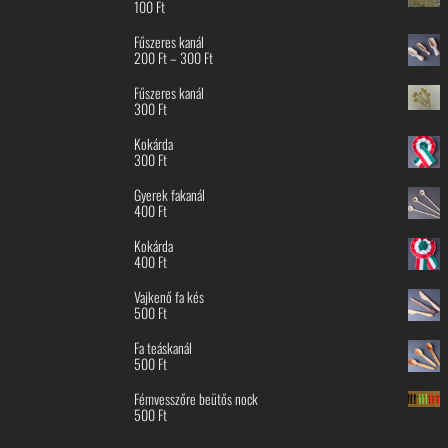
100
Ft
Fűszeres kanál
Ártartomány:
200
Ft
–
300
Ft
200 Ft
-
Fűszeres kanál
300 Ft
300
Ft
Kokárda
300
Ft
Gyerek fakanál
400
Ft
Kokárda
400
Ft
Vajkenő fa kés
500
Ft
Fa teáskanál
500
Ft
Fémvesszőre beütős nock
500
Ft