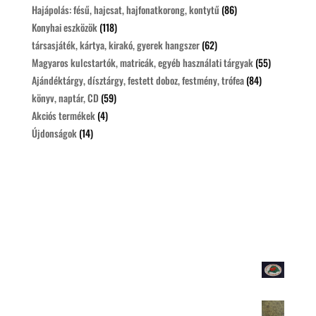
Hajápolás: fésű, hajcsat, hajfonatkorong, kontytű
(86)
Konyhai eszközök
(118)
társasjáték, kártya, kirakó, gyerek hangszer
(62)
Magyaros kulcstartók, matricák, egyéb használati tárgyak
(55)
Ajándéktárgy, dísztárgy, festett doboz, festmény, trófea
(84)
könyv, naptár, CD
(59)
Akciós termékek
(4)
Újdonságok
(14)
Legolcsóbbak
Autósmatrica-Igazságot Magyarországnak 10db/100 Ft
100
Ft
Csomagolópapir