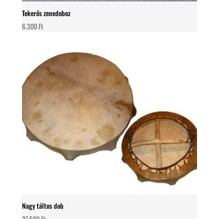
Tekerős zenedoboz
6.300
Ft
Nagy táltos dob
27.500
Ft