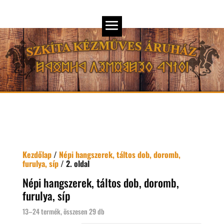
Kezdőlap
/
Népi hangszerek, táltos dob, doromb,
furulya, síp
/ 2. oldal
Népi hangszerek, táltos dob, doromb,
furulya, síp
13–24 termék, összesen 29 db