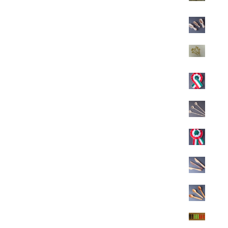
100
Ft
Fűszeres kanál
Ártartomány:
200
Ft
–
300
Ft
200 Ft
-
Fűszeres kanál
300 Ft
300
Ft
Kokárda
300
Ft
Gyerek fakanál
400
Ft
Kokárda
400
Ft
Vajkenő fa kés
500
Ft
Fa teáskanál
500
Ft
Fémvesszőre beütős nock
500
Ft