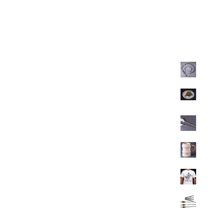
Legkeresettebbek
Felnőtt karikás ostor
11.200
Ft
Autósmatrica-Igazságot Magyarországnak 10db/100 Ft
100
Ft
Táltos dobverő
700
Ft
Fa korsó
5.200
Ft
Magyar feliratú póló
4.900
Ft
Karbon nyílvessző
4.400
Ft