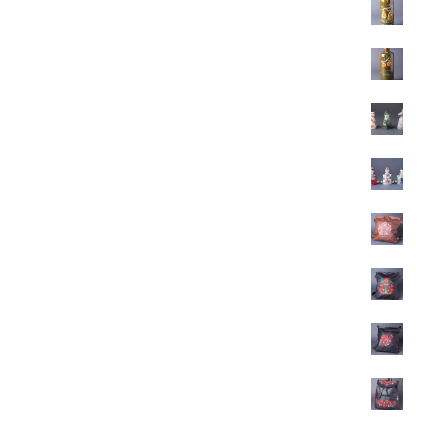
Pálinkás kerámia butella - körte
13.800
Ft
Pálinkás kerámia butella - barack
13.800
Ft
Figurás kerámia pálinkás pohár
1.800
Ft
Betyárpohár
2.800
Ft
Hímzett textilbőr hátizsák
22.500
Ft
Hímzett csodaszarvas-életfa textilbőr hátizsák
22.500
Ft
Hímzett matyó mintás textilbőr hátizsák
22.500
Ft
Hímzett matyó mintás textilbőr hátizsák
22.500
Ft