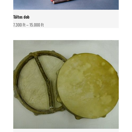
Táltos dob
Ártartomány:
7.300
Ft
–
15.000
Ft
7.300 Ft
-
15.000 Ft