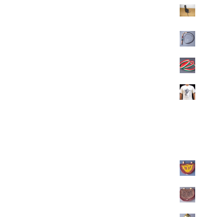
Bőr szaruivótartó - tülöktartó
1.300
Ft
Közepes karikás ostor
7.500
Ft
Nemzeti színű szilikon karkötő
700
Ft
Atilla a Hun feliratú póló
4.900
Ft
Legújjabbak
Övtáska nemezből
28.600
Ft
Övtáska nemezből
28.600
Ft