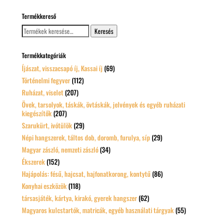
Termékkereső
Keresés
Keresés
a
következőre:
Termékkategóriák
Íjászat, visszacsapó íj, Kassai íj
(69)
Történelmi fegyver
(112)
Ruházat, viselet
(207)
Övek, tarsolyok, táskák, övtáskák, jelvények és egyéb ruházati
kiegészítők
(207)
Szarukürt, ivótülök
(29)
Népi hangszerek, táltos dob, doromb, furulya, síp
(29)
Magyar zászló, nemzeti zászló
(34)
Ékszerek
(152)
Hajápolás: fésű, hajcsat, hajfonatkorong, kontytű
(86)
Konyhai eszközök
(118)
társasjáték, kártya, kirakó, gyerek hangszer
(62)
Magyaros kulcstartók, matricák, egyéb használati tárgyak
(55)