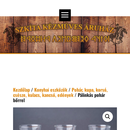
Kezdőlap
/
Konyhai eszközök
/
Pohár, kupa, korsó,
csésze, kulacs, kancsó, edények
/ Pálinkás pohár
bőrrel