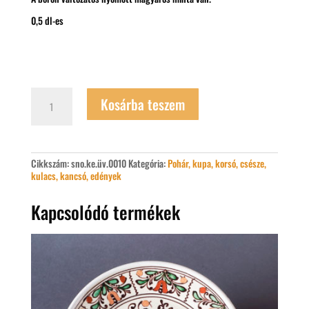
0,5 dl-es
Pálinkás
Kosárba teszem
pohár
bőrrel
mennyiség
Cikkszám:
sno.ke.üv.0010
Kategória:
Pohár, kupa, korsó, csésze,
kulacs, kancsó, edények
Kapcsolódó termékek