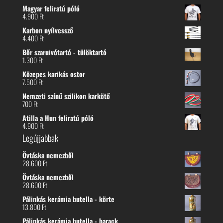
Magyar feliratú póló
4.900
Ft
Karbon nyílvessző
4.400
Ft
Bőr szaruivótartó - tülöktartó
1.300
Ft
Közepes karikás ostor
7.500
Ft
Nemzeti színű szilikon karkötő
700
Ft
Atilla a Hun feliratú póló
4.900
Ft
Legújjabbak
Övtáska nemezből
28.600
Ft
Övtáska nemezből
28.600
Ft
Pálinkás kerámia butella - körte
13.800
Ft
Pálinkás kerámia butella - barack