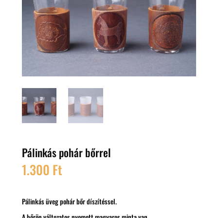
Pálinkás pohár bőrrel
1.300
Ft
Pálinkás üveg pohár bőr díszítéssel.
A bőrön változatos nyomott magyaros minta van.