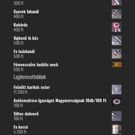
300
Ft
Gyerek fakanál
400
Ft
Kokárda
400
Ft
Vajkenő fa kés
500
Ft
Fa teáskanál
500
Ft
Fémvesszőre beütős nock
500
Ft
Legkeresettebbek
Felnőtt karikás ostor
11.200
Ft
Autósmatrica-Igazságot Magyarországnak 10db/100 Ft
100
Ft
Táltos dobverő
700
Ft
Fa korsó
5.200
Ft