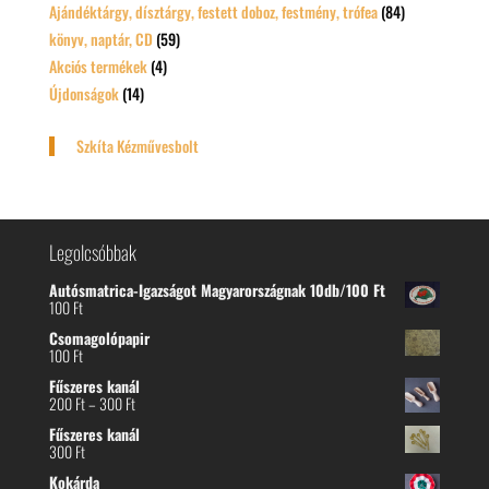
Ajándéktárgy, dísztárgy, festett doboz, festmény, trófea
(84)
könyv, naptár, CD
(59)
Akciós termékek
(4)
Újdonságok
(14)
Szkíta Kézművesbolt
Legolcsóbbak
Autósmatrica-Igazságot Magyarországnak 10db/100 Ft
100
Ft
Csomagolópapir
100
Ft
Fűszeres kanál
Ártartomány:
200
Ft
–
300
Ft
200 Ft
Fűszeres kanál
-
300
Ft
300 Ft
Kokárda