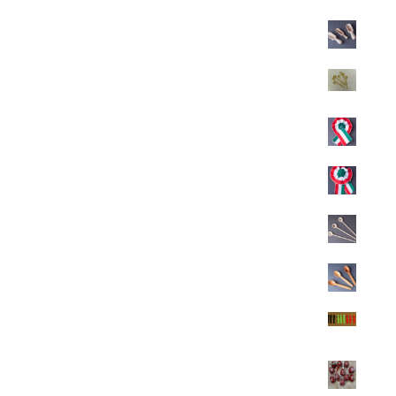
Fűszeres kanál
Ártartomány:
200
Ft
–
300
Ft
200 Ft
-
Fűszeres kanál
300 Ft
300
Ft
Kokárda
300
Ft
Kokárda
400
Ft
Gyerek fakanál
400
Ft
Fa teáskanál
500
Ft
Fémvesszőre beütős nock
500
Ft
Húsvéti tojás fából
500
Ft