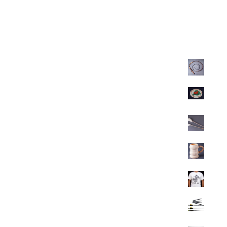
Legkeresettebbek
Felnőtt karikás ostor
11.200
Ft
Autósmatrica-Igazságot Magyarországnak 10db/100 Ft
100
Ft
Táltos dobverő
700
Ft
Fa korsó
5.200
Ft
Magyar feliratú póló
4.900
Ft
Karbon nyílvessző
4.400
Ft