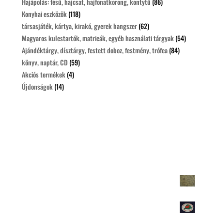
Hajápolás: fésű, hajcsat, hajfonatkorong, kontytű
(86)
Konyhai eszközök
(118)
társasjáték, kártya, kirakó, gyerek hangszer
(62)
Magyaros kulcstartók, matricák, egyéb használati tárgyak
(54)
Ajándéktárgy, dísztárgy, festett doboz, festmény, trófea
(84)
könyv, naptár, CD
(59)
Akciós termékek
(4)
Újdonságok
(14)
Legolcsóbbak
Csomagolópapir
100
Ft
Autósmatrica-Igazságot Magyarországnak 10db/100 Ft
100
Ft