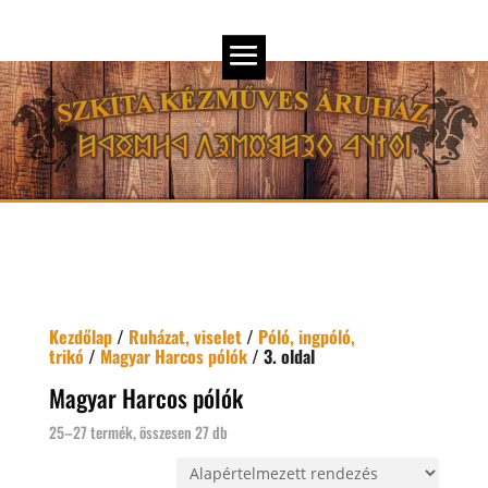
Kezdőlap
/
Ruházat, viselet
/
Póló, ingpóló,
trikó
/
Magyar Harcos pólók
/ 3. oldal
Magyar Harcos pólók
25–27 termék, összesen 27 db