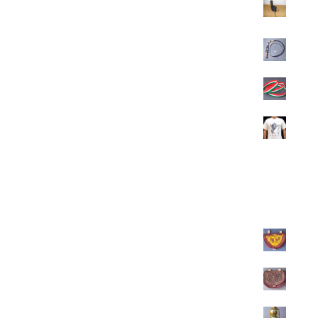
Bőr szaruivótartó - tülöktartó
1.300
Ft
Közepes karikás ostor
7.500
Ft
Nemzeti színű szilikon karkötő
700
Ft
Atilla a Hun feliratú póló
4.900
Ft
Legújjabbak
Övtáska nemezből
28.600
Ft
Övtáska nemezből
28.600
Ft
Pálinkás kerámia butella - körte