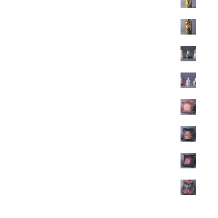
13.800
Ft
Pálinkás kerámia butella - barack
13.800
Ft
Figurás kerámia pálinkás pohár
1.800
Ft
Betyárpohár
2.800
Ft
Hímzett textilbőr hátizsák
22.500
Ft
Hímzett csodaszarvas-életfa textilbőr hátizsák
22.500
Ft
Hímzett matyó mintás textilbőr hátizsák
22.500
Ft
Hímzett matyó mintás textilbőr hátizsák
22.500
Ft