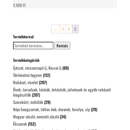
2.900
Ft
←
1
2
3
Termékkereső
Keresés
Keresés
a
következőre:
Termékkategóriák
Íjászat, visszacsapó íj, Kassai íj
(69)
Történelmi fegyver
(112)
Ruházat, viselet
(207)
Övek, tarsolyok, táskák, övtáskák, jelvények és egyéb ruházati
kiegészítők
(207)
Szarukürt, ivótülök
(29)
Népi hangszerek, táltos dob, doromb, furulya, síp
(29)
Magyar zászló, nemzeti zászló
(34)
Ékszerek
(152)